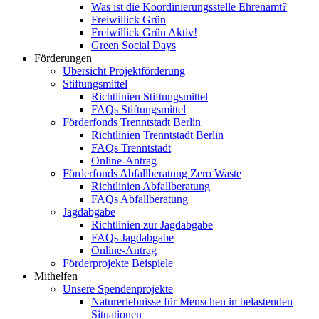
Was ist die Koordinierungsstelle Ehrenamt?
Freiwillick Grün
Freiwillick Grün Aktiv!
Green Social Days
Förderungen
Übersicht Projektförderung
Stiftungsmittel
Richtlinien Stiftungsmittel
FAQs Stiftungsmittel
Förderfonds Trenntstadt Berlin
Richtlinien Trenntstadt Berlin
FAQs Trenntstadt
Online-Antrag
Förderfonds Abfallberatung Zero Waste
Richtlinien Abfallberatung
FAQs Abfallberatung
Jagdabgabe
Richtlinien zur Jagdabgabe
FAQs Jagdabgabe
Online-Antrag
Förderprojekte Beispiele
Mithelfen
Unsere Spendenprojekte
Naturerlebnisse für Menschen in belastenden
Situationen