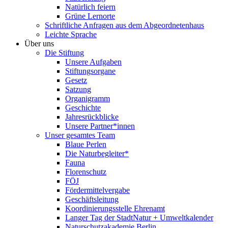
Natürlich feiern
Grüne Lernorte
Schriftliche Anfragen aus dem Abgeordnetenhaus
Leichte Sprache
Über uns
Die Stiftung
Unsere Aufgaben
Stiftungsorgane
Gesetz
Satzung
Organigramm
Geschichte
Jahresrückblicke
Unsere Partner*innen
Unser gesamtes Team
Blaue Perlen
Die Naturbegleiter*
Fauna
Florenschutz
FÖJ
Fördermittelvergabe
Geschäftsleitung
Koordinierungsstelle Ehrenamt
Langer Tag der StadtNatur + Umweltkalender
Naturschutzakademie Berlin