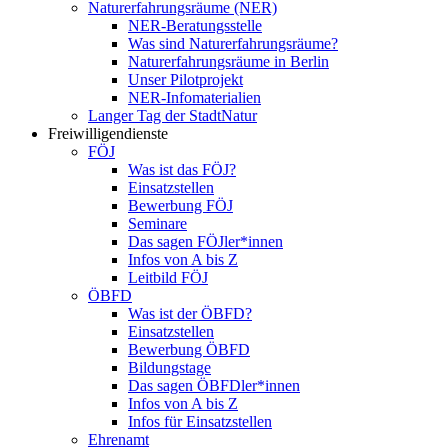
Naturerfahrungsräume (NER)
NER-Beratungsstelle
Was sind Naturerfahrungsräume?
Naturerfahrungsräume in Berlin
Unser Pilotprojekt
NER-Infomaterialien
Langer Tag der StadtNatur
Freiwilligendienste
FÖJ
Was ist das FÖJ?
Einsatzstellen
Bewerbung FÖJ
Seminare
Das sagen FÖJler*innen
Infos von A bis Z
Leitbild FÖJ
ÖBFD
Was ist der ÖBFD?
Einsatzstellen
Bewerbung ÖBFD
Bildungstage
Das sagen ÖBFDler*innen
Infos von A bis Z
Infos für Einsatzstellen
Ehrenamt