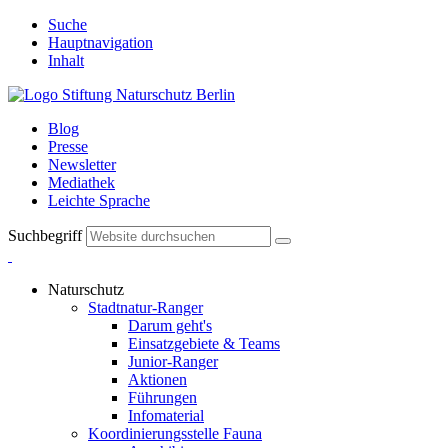
Suche
Hauptnavigation
Inhalt
Blog
Presse
Newsletter
Mediathek
Leichte Sprache
Suchbegriff
Naturschutz
Stadtnatur-Ranger
Darum geht's
Einsatzgebiete & Teams
Junior-Ranger
Aktionen
Führungen
Infomaterial
Koordinierungsstelle Fauna