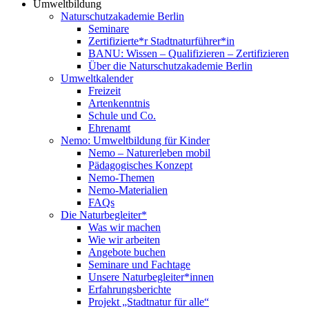
Umweltbildung
Naturschutzakademie Berlin
Seminare
Zertifizierte*r Stadtnaturführer*in
BANU: Wissen – Qualifizieren – Zertifizieren
Über die Naturschutzakademie Berlin
Umweltkalender
Freizeit
Artenkenntnis
Schule und Co.
Ehrenamt
Nemo: Umweltbildung für Kinder
Nemo – Naturerleben mobil
Pädagogisches Konzept
Nemo-Themen
Nemo-Materialien
FAQs
Die Naturbegleiter*
Was wir machen
Wie wir arbeiten
Angebote buchen
Seminare und Fachtage
Unsere Naturbegleiter*innen
Erfahrungsberichte
Projekt „Stadtnatur für alle“