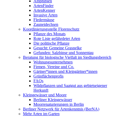
Amphibien
ArtenFinder
ArtenKenner
Invasive Arten
Fledermäuse
Zauneidechsen
Koordinierungsstelle Florenschutz
Pflanze des Monats
Rote Liste gefährdeter Arten
Die politische Pflanze
Gesucht: Gemeine Grasnelke
Gefunden: Salzbinse und Sonnentau
Beratung für biologische Vielfalt im Siedlungsbereich
Wohnungsunternehmen
Firmen, Vereine und Co.
Gärtner*innen und Kleingärtner*innen
Grünflächenprofis
FAQs
Wildpflanzen und Saatgut aus gebietseigener
Herkunft
Kleingewässer und Moore
Berliner Kleingewässer
Moorrenaturierungen in Berlin
Berliner Netzwerk für Artenkenntnis (BerNA)
Mehr Arten im Garten