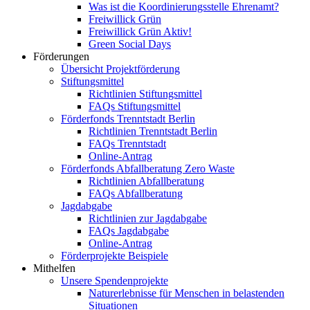
Was ist die Koordinierungsstelle Ehrenamt?
Freiwillick Grün
Freiwillick Grün Aktiv!
Green Social Days
Förderungen
Übersicht Projektförderung
Stiftungsmittel
Richtlinien Stiftungsmittel
FAQs Stiftungsmittel
Förderfonds Trenntstadt Berlin
Richtlinien Trenntstadt Berlin
FAQs Trenntstadt
Online-Antrag
Förderfonds Abfallberatung Zero Waste
Richtlinien Abfallberatung
FAQs Abfallberatung
Jagdabgabe
Richtlinien zur Jagdabgabe
FAQs Jagdabgabe
Online-Antrag
Förderprojekte Beispiele
Mithelfen
Unsere Spendenprojekte
Naturerlebnisse für Menschen in belastenden
Situationen