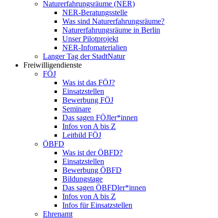
Naturerfahrungsräume (NER)
NER-Beratungsstelle
Was sind Naturerfahrungsräume?
Naturerfahrungsräume in Berlin
Unser Pilotprojekt
NER-Infomaterialien
Langer Tag der StadtNatur
Freiwilligendienste
FÖJ
Was ist das FÖJ?
Einsatzstellen
Bewerbung FÖJ
Seminare
Das sagen FÖJler*innen
Infos von A bis Z
Leitbild FÖJ
ÖBFD
Was ist der ÖBFD?
Einsatzstellen
Bewerbung ÖBFD
Bildungstage
Das sagen ÖBFDler*innen
Infos von A bis Z
Infos für Einsatzstellen
Ehrenamt