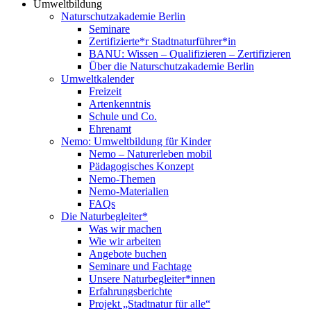
Umweltbildung
Naturschutzakademie Berlin
Seminare
Zertifizierte*r Stadtnaturführer*in
BANU: Wissen – Qualifizieren – Zertifizieren
Über die Naturschutzakademie Berlin
Umweltkalender
Freizeit
Artenkenntnis
Schule und Co.
Ehrenamt
Nemo: Umweltbildung für Kinder
Nemo – Naturerleben mobil
Pädagogisches Konzept
Nemo-Themen
Nemo-Materialien
FAQs
Die Naturbegleiter*
Was wir machen
Wie wir arbeiten
Angebote buchen
Seminare und Fachtage
Unsere Naturbegleiter*innen
Erfahrungsberichte
Projekt „Stadtnatur für alle“