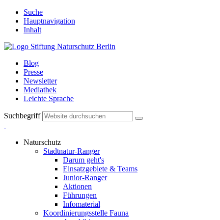
Suche
Hauptnavigation
Inhalt
Blog
Presse
Newsletter
Mediathek
Leichte Sprache
Suchbegriff
Naturschutz
Stadtnatur-Ranger
Darum geht's
Einsatzgebiete & Teams
Junior-Ranger
Aktionen
Führungen
Infomaterial
Koordinierungsstelle Fauna