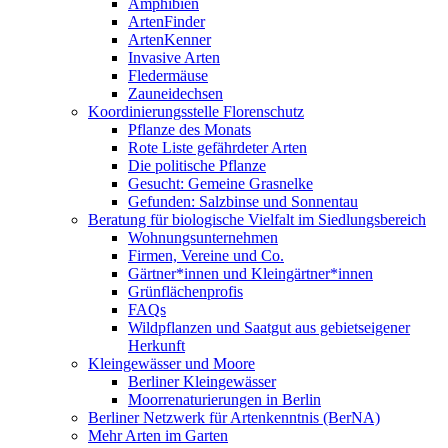
Amphibien
ArtenFinder
ArtenKenner
Invasive Arten
Fledermäuse
Zauneidechsen
Koordinierungsstelle Florenschutz
Pflanze des Monats
Rote Liste gefährdeter Arten
Die politische Pflanze
Gesucht: Gemeine Grasnelke
Gefunden: Salzbinse und Sonnentau
Beratung für biologische Vielfalt im Siedlungsbereich
Wohnungsunternehmen
Firmen, Vereine und Co.
Gärtner*innen und Kleingärtner*innen
Grünflächenprofis
FAQs
Wildpflanzen und Saatgut aus gebietseigener
Herkunft
Kleingewässer und Moore
Berliner Kleingewässer
Moorrenaturierungen in Berlin
Berliner Netzwerk für Artenkenntnis (BerNA)
Mehr Arten im Garten