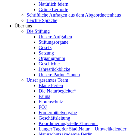
Natürlich feiern
Grüne Lernorte
Schriftliche Anfragen aus dem Abgeordnetenhaus
Leichte Sprache
Über uns
Die Stiftung
Unsere Aufgaben
Stiftungsorgane
Gesetz
Satzung
Organigramm
Geschichte
Jahresrückblicke
Unsere Partner*innen
Unser gesamtes Team
Blaue Perlen
Die Naturbegleiter*
Fauna
Florenschutz
FÖJ
Fördermittelvergabe
Geschäftsleitung
Koordinierungsstelle Ehrenamt
Langer Tag der StadtNatur + Umweltkalender
Naturschutzakademie Berlin