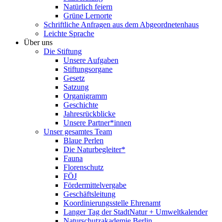
Natürlich feiern
Grüne Lernorte
Schriftliche Anfragen aus dem Abgeordnetenhaus
Leichte Sprache
Über uns
Die Stiftung
Unsere Aufgaben
Stiftungsorgane
Gesetz
Satzung
Organigramm
Geschichte
Jahresrückblicke
Unsere Partner*innen
Unser gesamtes Team
Blaue Perlen
Die Naturbegleiter*
Fauna
Florenschutz
FÖJ
Fördermittelvergabe
Geschäftsleitung
Koordinierungsstelle Ehrenamt
Langer Tag der StadtNatur + Umweltkalender
Naturschutzakademie Berlin