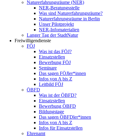
Naturerfahrungsräume (NER)
NER-Beratungsstelle
Was sind Naturerfahrungsräume?
Naturerfahrungsräume in Berlin
Unser Pilotprojekt
NER-Infomaterialien
Langer Tag der StadtNatur
Freiwilligendienste
FÖJ
Was ist das FÖJ?
Einsatzstellen
Bewerbung FÖJ
Seminare
Das sagen FÖJler*innen
Infos von A bis Z
Leitbild FÖJ
ÖBFD
Was ist der ÖBFD?
Einsatzstellen
Bewerbung ÖBFD
Bildungstage
Das sagen ÖBFDler*innen
Infos von A bis Z
Infos für Einsatzstellen
Ehrenamt