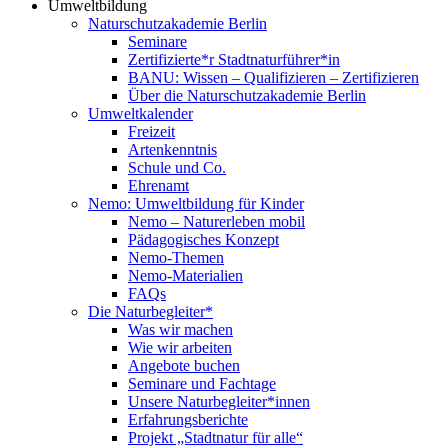
Umweltbildung
Naturschutzakademie Berlin
Seminare
Zertifizierte*r Stadtnaturführer*in
BANU: Wissen – Qualifizieren – Zertifizieren
Über die Naturschutzakademie Berlin
Umweltkalender
Freizeit
Artenkenntnis
Schule und Co.
Ehrenamt
Nemo: Umweltbildung für Kinder
Nemo – Naturerleben mobil
Pädagogisches Konzept
Nemo-Themen
Nemo-Materialien
FAQs
Die Naturbegleiter*
Was wir machen
Wie wir arbeiten
Angebote buchen
Seminare und Fachtage
Unsere Naturbegleiter*innen
Erfahrungsberichte
Projekt „Stadtnatur für alle“