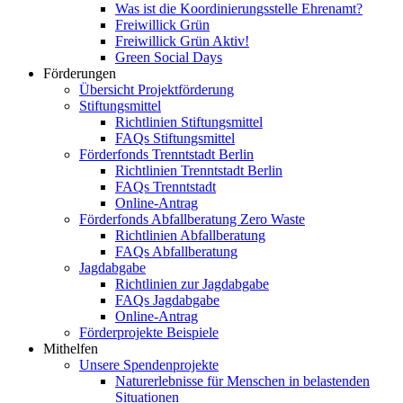
Was ist die Koordinierungsstelle Ehrenamt?
Freiwillick Grün
Freiwillick Grün Aktiv!
Green Social Days
Förderungen
Übersicht Projektförderung
Stiftungsmittel
Richtlinien Stiftungsmittel
FAQs Stiftungsmittel
Förderfonds Trenntstadt Berlin
Richtlinien Trenntstadt Berlin
FAQs Trenntstadt
Online-Antrag
Förderfonds Abfallberatung Zero Waste
Richtlinien Abfallberatung
FAQs Abfallberatung
Jagdabgabe
Richtlinien zur Jagdabgabe
FAQs Jagdabgabe
Online-Antrag
Förderprojekte Beispiele
Mithelfen
Unsere Spendenprojekte
Naturerlebnisse für Menschen in belastenden
Situationen