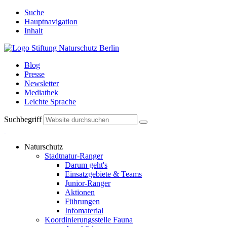
Suche
Hauptnavigation
Inhalt
Blog
Presse
Newsletter
Mediathek
Leichte Sprache
Suchbegriff
Naturschutz
Stadtnatur-Ranger
Darum geht's
Einsatzgebiete & Teams
Junior-Ranger
Aktionen
Führungen
Infomaterial
Koordinierungsstelle Fauna