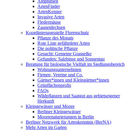
Amphibien
ArtenFinder
ArtenKenner
Invasive Arten
Fledermäuse
Zauneidechsen
Koordinierungsstelle Florenschutz
Pflanze des Monats
Rote Liste gefährdeter Arten
Die politische Pflanze
Gesucht: Gemeine Grasnelke
Gefunden: Salzbinse und Sonnentau
Beratung für biologische Vielfalt im Siedlungsbereich
Wohnungsunternehmen
Firmen, Vereine und Co.
Gärtner*innen und Kleingärtner*innen
Grünflächenprofis
FAQs
Wildpflanzen und Saatgut aus gebietseigener
Herkunft
Kleingewässer und Moore
Berliner Kleingewässer
Moorrenaturierungen in Berlin
Berliner Netzwerk für Artenkenntnis (BerNA)
Mehr Arten im Garten