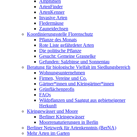
Amphibien
ArtenFinder
ArtenKenner
Invasive Arten
Fledermäuse
Zauneidechsen
Koordinierungsstelle Florenschutz
Pflanze des Monats
Rote Liste gefährdeter Arten
Die politische Pflanze
Gesucht: Gemeine Grasnelke
Gefunden: Salzbinse und Sonnentau
Beratung für biologische Vielfalt im Siedlungsbereich
Wohnungsunternehmen
Firmen, Vereine und Co.
Gärtner*innen und Kleingärtner*innen
Grünflächenprofis
FAQs
Wildpflanzen und Saatgut aus gebietseigener
Herkunft
Kleingewässer und Moore
Berliner Kleingewässer
Moorrenaturierungen in Berlin
Berliner Netzwerk für Artenkenntnis (BerNA)
Mehr Arten im Garten