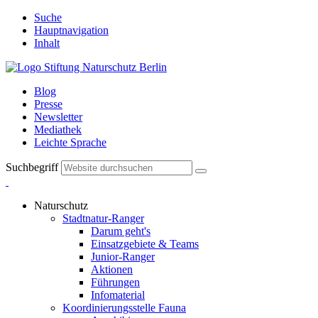
Suche
Hauptnavigation
Inhalt
Blog
Presse
Newsletter
Mediathek
Leichte Sprache
Suchbegriff
Naturschutz
Stadtnatur-Ranger
Darum geht's
Einsatzgebiete & Teams
Junior-Ranger
Aktionen
Führungen
Infomaterial
Koordinierungsstelle Fauna