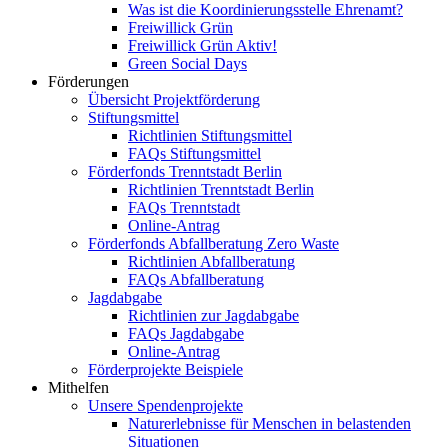
Was ist die Koordinierungsstelle Ehrenamt?
Freiwillick Grün
Freiwillick Grün Aktiv!
Green Social Days
Förderungen
Übersicht Projektförderung
Stiftungsmittel
Richtlinien Stiftungsmittel
FAQs Stiftungsmittel
Förderfonds Trenntstadt Berlin
Richtlinien Trenntstadt Berlin
FAQs Trenntstadt
Online-Antrag
Förderfonds Abfallberatung Zero Waste
Richtlinien Abfallberatung
FAQs Abfallberatung
Jagdabgabe
Richtlinien zur Jagdabgabe
FAQs Jagdabgabe
Online-Antrag
Förderprojekte Beispiele
Mithelfen
Unsere Spendenprojekte
Naturerlebnisse für Menschen in belastenden
Situationen