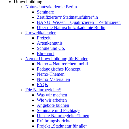
Umweltbildung
Naturschutzakademie Berlin
Seminare
Zertifizierte*r Stadtnaturführer*in
BANU: Wissen – Qualifizieren – Zertifizieren
Über die Naturschutzakademie Berlin
Umweltkalender
Freizeit
Artenkenntnis
Schule und Co.
Ehrenamt
Nemo: Umweltbildung für Kinder
Nemo – Naturerleben mobil
Pädagogisches Konzept
Nemo-Themen
Nemo-Materialien
FAQs
Die Naturbegleiter*
Was wir machen
Wie wir arbeiten
Angebote buchen
Seminare und Fachtage
Unsere Naturbegleiter*innen
Erfahrungsberichte
Projekt „Stadtnatur für alle“