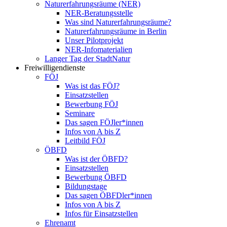
Naturerfahrungsräume (NER)
NER-Beratungsstelle
Was sind Naturerfahrungsräume?
Naturerfahrungsräume in Berlin
Unser Pilotprojekt
NER-Infomaterialien
Langer Tag der StadtNatur
Freiwilligendienste
FÖJ
Was ist das FÖJ?
Einsatzstellen
Bewerbung FÖJ
Seminare
Das sagen FÖJler*innen
Infos von A bis Z
Leitbild FÖJ
ÖBFD
Was ist der ÖBFD?
Einsatzstellen
Bewerbung ÖBFD
Bildungstage
Das sagen ÖBFDler*innen
Infos von A bis Z
Infos für Einsatzstellen
Ehrenamt