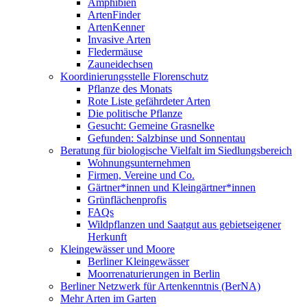
Amphibien
ArtenFinder
ArtenKenner
Invasive Arten
Fledermäuse
Zauneidechsen
Koordinierungsstelle Florenschutz
Pflanze des Monats
Rote Liste gefährdeter Arten
Die politische Pflanze
Gesucht: Gemeine Grasnelke
Gefunden: Salzbinse und Sonnentau
Beratung für biologische Vielfalt im Siedlungsbereich
Wohnungsunternehmen
Firmen, Vereine und Co.
Gärtner*innen und Kleingärtner*innen
Grünflächenprofis
FAQs
Wildpflanzen und Saatgut aus gebietseigener
Herkunft
Kleingewässer und Moore
Berliner Kleingewässer
Moorrenaturierungen in Berlin
Berliner Netzwerk für Artenkenntnis (BerNA)
Mehr Arten im Garten