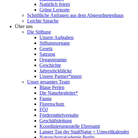
Natürlich feiern
Grüne Lernorte
Schriftliche Anfragen aus dem Abgeordnetenhaus
Leichte Sprache
Über uns
Die Stiftung
Unsere Aufgaben
Stiftungsorgane
Gesetz
Satzung
Organigramm
Geschichte
Jahresrückblicke
Unsere Partner*innen
Unser gesamtes Team
Blaue Perlen
Die Naturbegleiter*
Fauna
Florenschutz
FÖJ
Fördermittelvergabe
Geschäftsleitung
Koordinierungsstelle Ehrenamt
Langer Tag der StadtNatur + Umweltkalender
Naturschutzakademie Berlin