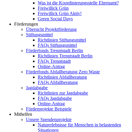
Was ist die Koordinierungsstelle Ehrenamt?
Freiwillick Grün
Freiwillick Grün Aktiv!
Green Social Days
Förderungen
Übersicht Projektförderung
Stiftungsmittel
Richtlinien Stiftungsmittel
FAQs Stiftungsmittel
Förderfonds Trenntstadt Berlin
Richtlinien Trenntstadt Berlin
FAQs Trenntstadt
Online-Antrag
Förderfonds Abfallberatung Zero Waste
Richtlinien Abfallberatung
FAQs Abfallberatung
Jagdabgabe
Richtlinien zur Jagdabgabe
FAQs Jagdabgabe
Online-Antrag
Förderprojekte Beispiele
Mithelfen
Unsere Spendenprojekte
Naturerlebnisse für Menschen in belastenden
Situationen