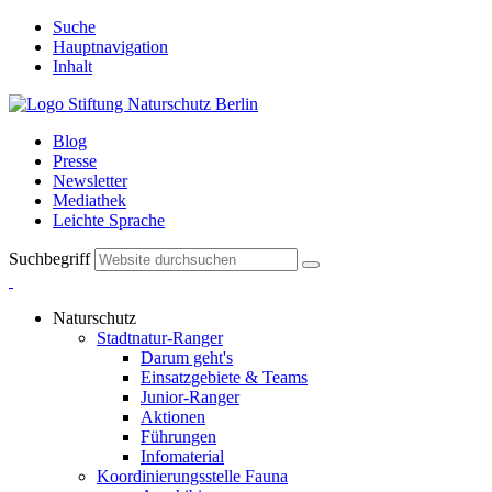
Suche
Hauptnavigation
Inhalt
Blog
Presse
Newsletter
Mediathek
Leichte Sprache
Suchbegriff
Naturschutz
Stadtnatur-Ranger
Darum geht's
Einsatzgebiete & Teams
Junior-Ranger
Aktionen
Führungen
Infomaterial
Koordinierungsstelle Fauna