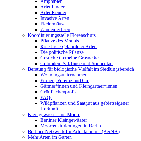
Amphibien
ArtenFinder
ArtenKenner
Invasive Arten
Fledermäuse
Zauneidechsen
Koordinierungsstelle Florenschutz
Pflanze des Monats
Rote Liste gefährdeter Arten
Die politische Pflanze
Gesucht: Gemeine Grasnelke
Gefunden: Salzbinse und Sonnentau
Beratung für biologische Vielfalt im Siedlungsbereich
Wohnungsunternehmen
Firmen, Vereine und Co.
Gärtner*innen und Kleingärtner*innen
Grünflächenprofis
FAQs
Wildpflanzen und Saatgut aus gebietseigener
Herkunft
Kleingewässer und Moore
Berliner Kleingewässer
Moorrenaturierungen in Berlin
Berliner Netzwerk für Artenkenntnis (BerNA)
Mehr Arten im Garten