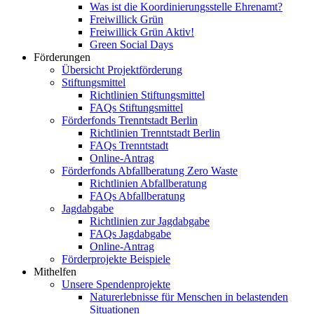
Was ist die Koordinierungsstelle Ehrenamt?
Freiwillick Grün
Freiwillick Grün Aktiv!
Green Social Days
Förderungen
Übersicht Projektförderung
Stiftungsmittel
Richtlinien Stiftungsmittel
FAQs Stiftungsmittel
Förderfonds Trenntstadt Berlin
Richtlinien Trenntstadt Berlin
FAQs Trenntstadt
Online-Antrag
Förderfonds Abfallberatung Zero Waste
Richtlinien Abfallberatung
FAQs Abfallberatung
Jagdabgabe
Richtlinien zur Jagdabgabe
FAQs Jagdabgabe
Online-Antrag
Förderprojekte Beispiele
Mithelfen
Unsere Spendenprojekte
Naturerlebnisse für Menschen in belastenden
Situationen