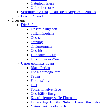
Natürlich feiern
Grüne Lernorte
Schriftliche Anfragen aus dem Abgeordnetenhaus
Leichte Sprache
Über uns
Die Stiftung
Unsere Aufgaben
Stiftungsorgane
Gesetz
Satzung
Organigramm
Geschichte
Jahresrückblicke
Unsere Partner*innen
Unser gesamtes Team
Blaue Perlen
Die Naturbegleiter*
Fauna
Florenschutz
FÖJ
Fördermittelvergabe
Geschäftsleitung
Koordinierungsstelle Ehrenamt
Langer Tag der StadtNatur + Umweltkalender
Naturschutzakademie Berlin