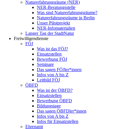
Naturerfahrungsräume (NER)
NER-Beratungsstelle
Was sind Naturerfahrungsräume?
Naturerfahrungsräume in Berlin
Unser Pilotprojekt
NER-Infomaterialien
Langer Tag der StadtNatur
Freiwilligendienste
FÖJ
Was ist das FÖJ?
Einsatzstellen
Bewerbung FÖJ
Seminare
Das sagen FÖJler*innen
Infos von A bis Z
Leitbild FÖJ
ÖBFD
Was ist der ÖBFD?
Einsatzstellen
Bewerbung ÖBFD
Bildungstage
Das sagen ÖBFDler*innen
Infos von A bis Z
Infos für Einsatzstellen
Ehrenamt