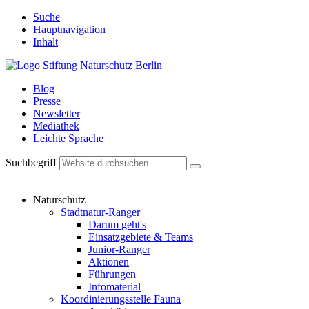
Suche
Hauptnavigation
Inhalt
Blog
Presse
Newsletter
Mediathek
Leichte Sprache
Suchbegriff
Naturschutz
Stadtnatur-Ranger
Darum geht's
Einsatzgebiete & Teams
Junior-Ranger
Aktionen
Führungen
Infomaterial
Koordinierungsstelle Fauna