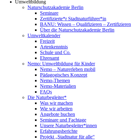
Umweltbildung
Naturschutzakademie Berlin
Seminare
Zertifizierte*r Stadtnaturführer*in
BANU: Wissen – Qualifizieren – Zertifizieren
Über die Naturschutzakademie Berlin
Umweltkalender
Freizeit
Artenkenntnis
Schule und Co.
Ehrenamt
Nemo: Umweltbildung für Kinder
Nemo – Naturerleben mobil
Pädagogisches Konzept
Nemo-Themen
Nemo-Materialien
FAQs
Die Naturbegleiter*
Was wir machen
Wie wir arbeiten
Angebote buchen
Seminare und Fachtage
Unsere Naturbegleiter*innen
Erfahrungsberichte
Projekt „Stadtnatur für alle“