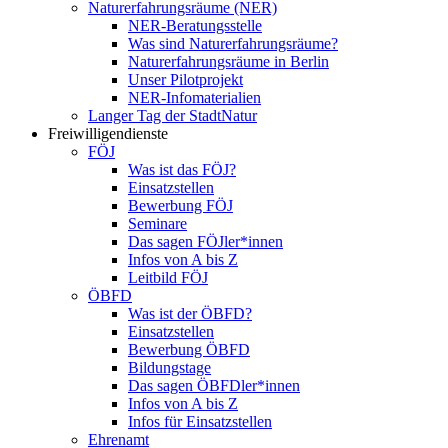
Naturerfahrungsräume (NER)
NER-Beratungsstelle
Was sind Naturerfahrungsräume?
Naturerfahrungsräume in Berlin
Unser Pilotprojekt
NER-Infomaterialien
Langer Tag der StadtNatur
Freiwilligendienste
FÖJ
Was ist das FÖJ?
Einsatzstellen
Bewerbung FÖJ
Seminare
Das sagen FÖJler*innen
Infos von A bis Z
Leitbild FÖJ
ÖBFD
Was ist der ÖBFD?
Einsatzstellen
Bewerbung ÖBFD
Bildungstage
Das sagen ÖBFDler*innen
Infos von A bis Z
Infos für Einsatzstellen
Ehrenamt