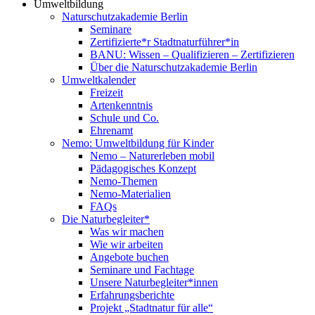
Umweltbildung
Naturschutzakademie Berlin
Seminare
Zertifizierte*r Stadtnaturführer*in
BANU: Wissen – Qualifizieren – Zertifizieren
Über die Naturschutzakademie Berlin
Umweltkalender
Freizeit
Artenkenntnis
Schule und Co.
Ehrenamt
Nemo: Umweltbildung für Kinder
Nemo – Naturerleben mobil
Pädagogisches Konzept
Nemo-Themen
Nemo-Materialien
FAQs
Die Naturbegleiter*
Was wir machen
Wie wir arbeiten
Angebote buchen
Seminare und Fachtage
Unsere Naturbegleiter*innen
Erfahrungsberichte
Projekt „Stadtnatur für alle“