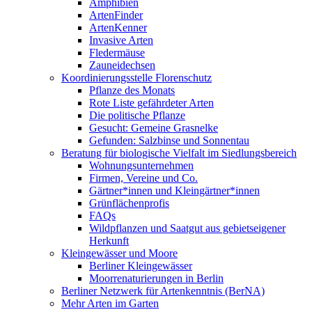
Amphibien
ArtenFinder
ArtenKenner
Invasive Arten
Fledermäuse
Zauneidechsen
Koordinierungsstelle Florenschutz
Pflanze des Monats
Rote Liste gefährdeter Arten
Die politische Pflanze
Gesucht: Gemeine Grasnelke
Gefunden: Salzbinse und Sonnentau
Beratung für biologische Vielfalt im Siedlungsbereich
Wohnungsunternehmen
Firmen, Vereine und Co.
Gärtner*innen und Kleingärtner*innen
Grünflächenprofis
FAQs
Wildpflanzen und Saatgut aus gebietseigener
Herkunft
Kleingewässer und Moore
Berliner Kleingewässer
Moorrenaturierungen in Berlin
Berliner Netzwerk für Artenkenntnis (BerNA)
Mehr Arten im Garten