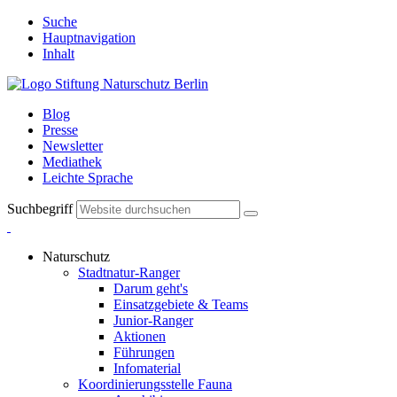
Suche
Hauptnavigation
Inhalt
Blog
Presse
Newsletter
Mediathek
Leichte Sprache
Suchbegriff
Naturschutz
Stadtnatur-Ranger
Darum geht's
Einsatzgebiete & Teams
Junior-Ranger
Aktionen
Führungen
Infomaterial
Koordinierungsstelle Fauna