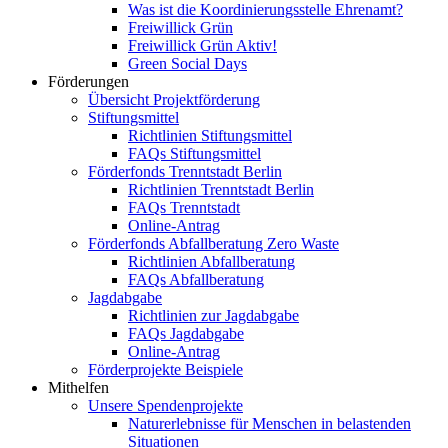
Was ist die Koordinierungsstelle Ehrenamt?
Freiwillick Grün
Freiwillick Grün Aktiv!
Green Social Days
Förderungen
Übersicht Projektförderung
Stiftungsmittel
Richtlinien Stiftungsmittel
FAQs Stiftungsmittel
Förderfonds Trenntstadt Berlin
Richtlinien Trenntstadt Berlin
FAQs Trenntstadt
Online-Antrag
Förderfonds Abfallberatung Zero Waste
Richtlinien Abfallberatung
FAQs Abfallberatung
Jagdabgabe
Richtlinien zur Jagdabgabe
FAQs Jagdabgabe
Online-Antrag
Förderprojekte Beispiele
Mithelfen
Unsere Spendenprojekte
Naturerlebnisse für Menschen in belastenden
Situationen