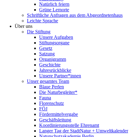
Natürlich feiern
Grüne Lernorte
Schriftliche Anfragen aus dem Abgeordnetenhaus
Leichte Sprache
Über uns
Die Stiftung
Unsere Aufgaben
Stiftungsorgane
Gesetz
Satzung
Organigramm
Geschichte
Jahresrückblicke
Unsere Partner*innen
Unser gesamtes Team
Blaue Perlen
Die Naturbegleiter*
Fauna
Florenschutz
FÖJ
Fördermittelvergabe
Geschäftsleitung
Koordinierungsstelle Ehrenamt
Langer Tag der StadtNatur + Umweltkalender
Naturschutzakademie Berlin