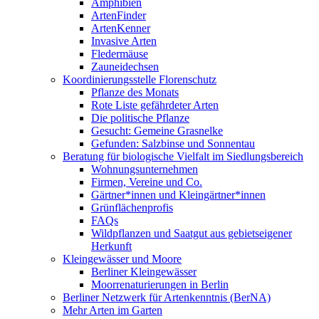
Amphibien
ArtenFinder
ArtenKenner
Invasive Arten
Fledermäuse
Zauneidechsen
Koordinierungsstelle Florenschutz
Pflanze des Monats
Rote Liste gefährdeter Arten
Die politische Pflanze
Gesucht: Gemeine Grasnelke
Gefunden: Salzbinse und Sonnentau
Beratung für biologische Vielfalt im Siedlungsbereich
Wohnungsunternehmen
Firmen, Vereine und Co.
Gärtner*innen und Kleingärtner*innen
Grünflächenprofis
FAQs
Wildpflanzen und Saatgut aus gebietseigener
Herkunft
Kleingewässer und Moore
Berliner Kleingewässer
Moorrenaturierungen in Berlin
Berliner Netzwerk für Artenkenntnis (BerNA)
Mehr Arten im Garten