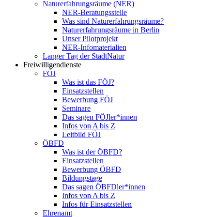
Naturerfahrungsräume (NER)
NER-Beratungsstelle
Was sind Naturerfahrungsräume?
Naturerfahrungsräume in Berlin
Unser Pilotprojekt
NER-Infomaterialien
Langer Tag der StadtNatur
Freiwilligendienste
FÖJ
Was ist das FÖJ?
Einsatzstellen
Bewerbung FÖJ
Seminare
Das sagen FÖJler*innen
Infos von A bis Z
Leitbild FÖJ
ÖBFD
Was ist der ÖBFD?
Einsatzstellen
Bewerbung ÖBFD
Bildungstage
Das sagen ÖBFDler*innen
Infos von A bis Z
Infos für Einsatzstellen
Ehrenamt