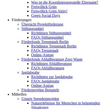
Was ist die Koordinierungsstelle Ehrenamt?
Freiwillick Grün
Freiwillick Grün Aktiv!
Green Social Days
Förderungen
Übersicht Projektförderung
Stiftungsmittel
Richtlinien Stiftungsmittel
FAQs Stiftungsmittel
Förderfonds Trenntstadt Berlin
Richtlinien Trenntstadt Berlin
FAQs Trenntstadt
Online-Antrag
Förderfonds Abfallberatung Zero Waste
Richtlinien Abfallberatung
FAQs Abfallberatung
Jagdabgabe
Richtlinien zur Jagdabgabe
FAQs Jagdabgabe
Online-Antrag
Förderprojekte Beispiele
Mithelfen
Unsere Spendenprojekte
Naturerlebnisse für Menschen in belastenden
Situationen