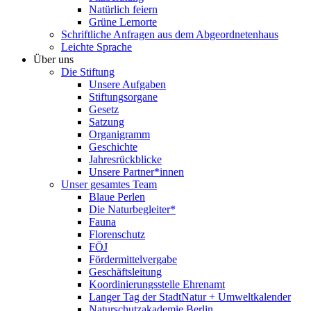
Natürlich feiern
Grüne Lernorte
Schriftliche Anfragen aus dem Abgeordnetenhaus
Leichte Sprache
Über uns
Die Stiftung
Unsere Aufgaben
Stiftungsorgane
Gesetz
Satzung
Organigramm
Geschichte
Jahresrückblicke
Unsere Partner*innen
Unser gesamtes Team
Blaue Perlen
Die Naturbegleiter*
Fauna
Florenschutz
FÖJ
Fördermittelvergabe
Geschäftsleitung
Koordinierungsstelle Ehrenamt
Langer Tag der StadtNatur + Umweltkalender
Naturschutzakademie Berlin