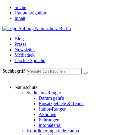
Suche
Hauptnavigation
Inhalt
Blog
Presse
Newsletter
Mediathek
Leichte Sprache
Suchbegriff
Naturschutz
Stadtnatur-Ranger
Darum geht's
Einsatzgebiete & Teams
Junior-Ranger
Aktionen
Führungen
Infomaterial
Koordinierungsstelle Fauna