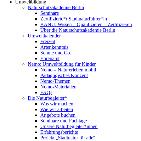
Umweltbildung
Naturschutzakademie Berlin
Seminare
Zertifizierte*r Stadtnaturführer*in
BANU: Wissen – Qualifizieren – Zertifizieren
Über die Naturschutzakademie Berlin
Umweltkalender
Freizeit
Artenkenntnis
Schule und Co.
Ehrenamt
Nemo: Umweltbildung für Kinder
Nemo – Naturerleben mobil
Pädagogisches Konzept
Nemo-Themen
Nemo-Materialien
FAQs
Die Naturbegleiter*
Was wir machen
Wie wir arbeiten
Angebote buchen
Seminare und Fachtage
Unsere Naturbegleiter*innen
Erfahrungsberichte
Projekt „Stadtnatur für alle“