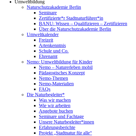
Umweltbildung
Naturschutzakademie Berlin
Seminare
Zertifizierte*r Stadtnaturführer*in
BANU: Wissen – Qualifizieren – Zertifizieren
Über die Naturschutzakademie Berlin
Umweltkalender
Freizeit
Artenkenntnis
Schule und Co.
Ehrenamt
Nemo: Umweltbildung für Kinder
Nemo – Naturerleben mobil
Pädagogisches Konzept
Nemo-Themen
Nemo-Materialien
FAQs
Die Naturbegleiter*
Was wir machen
Wie wir arbeiten
Angebote buchen
Seminare und Fachtage
Unsere Naturbegleiter*innen
Erfahrungsberichte
Projekt „Stadtnatur für alle“