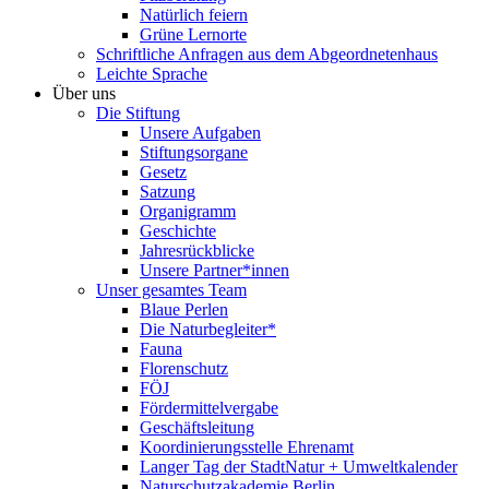
Natürlich feiern
Grüne Lernorte
Schriftliche Anfragen aus dem Abgeordnetenhaus
Leichte Sprache
Über uns
Die Stiftung
Unsere Aufgaben
Stiftungsorgane
Gesetz
Satzung
Organigramm
Geschichte
Jahresrückblicke
Unsere Partner*innen
Unser gesamtes Team
Blaue Perlen
Die Naturbegleiter*
Fauna
Florenschutz
FÖJ
Fördermittelvergabe
Geschäftsleitung
Koordinierungsstelle Ehrenamt
Langer Tag der StadtNatur + Umweltkalender
Naturschutzakademie Berlin