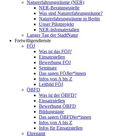
Naturerfahrungsräume (NER)
NER-Beratungsstelle
Was sind Naturerfahrungsräume?
Naturerfahrungsräume in Berlin
Unser Pilotprojekt
NER-Infomaterialien
Langer Tag der StadtNatur
Freiwilligendienste
FÖJ
Was ist das FÖJ?
Einsatzstellen
Bewerbung FÖJ
Seminare
Das sagen FÖJler*innen
Infos von A bis Z
Leitbild FÖJ
ÖBFD
Was ist der ÖBFD?
Einsatzstellen
Bewerbung ÖBFD
Bildungstage
Das sagen ÖBFDler*innen
Infos von A bis Z
Infos für Einsatzstellen
Ehrenamt