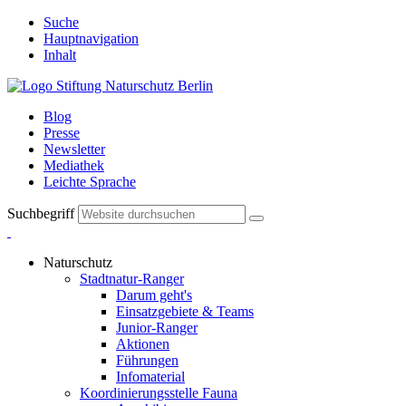
Suche
Hauptnavigation
Inhalt
Blog
Presse
Newsletter
Mediathek
Leichte Sprache
Suchbegriff
Naturschutz
Stadtnatur-Ranger
Darum geht's
Einsatzgebiete & Teams
Junior-Ranger
Aktionen
Führungen
Infomaterial
Koordinierungsstelle Fauna