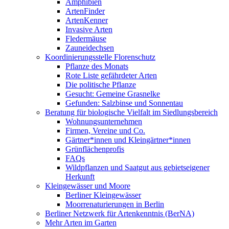
Amphibien
ArtenFinder
ArtenKenner
Invasive Arten
Fledermäuse
Zauneidechsen
Koordinierungsstelle Florenschutz
Pflanze des Monats
Rote Liste gefährdeter Arten
Die politische Pflanze
Gesucht: Gemeine Grasnelke
Gefunden: Salzbinse und Sonnentau
Beratung für biologische Vielfalt im Siedlungsbereich
Wohnungsunternehmen
Firmen, Vereine und Co.
Gärtner*innen und Kleingärtner*innen
Grünflächenprofis
FAQs
Wildpflanzen und Saatgut aus gebietseigener
Herkunft
Kleingewässer und Moore
Berliner Kleingewässer
Moorrenaturierungen in Berlin
Berliner Netzwerk für Artenkenntnis (BerNA)
Mehr Arten im Garten