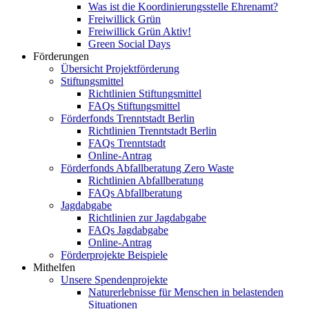
Was ist die Koordinierungsstelle Ehrenamt?
Freiwillick Grün
Freiwillick Grün Aktiv!
Green Social Days
Förderungen
Übersicht Projektförderung
Stiftungsmittel
Richtlinien Stiftungsmittel
FAQs Stiftungsmittel
Förderfonds Trenntstadt Berlin
Richtlinien Trenntstadt Berlin
FAQs Trenntstadt
Online-Antrag
Förderfonds Abfallberatung Zero Waste
Richtlinien Abfallberatung
FAQs Abfallberatung
Jagdabgabe
Richtlinien zur Jagdabgabe
FAQs Jagdabgabe
Online-Antrag
Förderprojekte Beispiele
Mithelfen
Unsere Spendenprojekte
Naturerlebnisse für Menschen in belastenden
Situationen