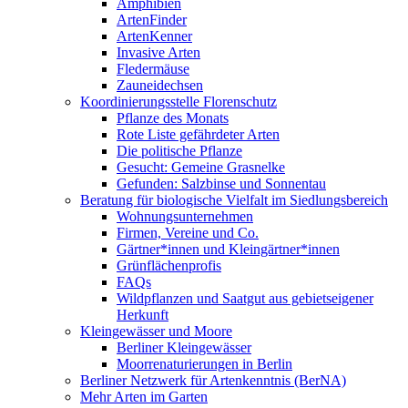
Amphibien
ArtenFinder
ArtenKenner
Invasive Arten
Fledermäuse
Zauneidechsen
Koordinierungsstelle Florenschutz
Pflanze des Monats
Rote Liste gefährdeter Arten
Die politische Pflanze
Gesucht: Gemeine Grasnelke
Gefunden: Salzbinse und Sonnentau
Beratung für biologische Vielfalt im Siedlungsbereich
Wohnungsunternehmen
Firmen, Vereine und Co.
Gärtner*innen und Kleingärtner*innen
Grünflächenprofis
FAQs
Wildpflanzen und Saatgut aus gebietseigener
Herkunft
Kleingewässer und Moore
Berliner Kleingewässer
Moorrenaturierungen in Berlin
Berliner Netzwerk für Artenkenntnis (BerNA)
Mehr Arten im Garten