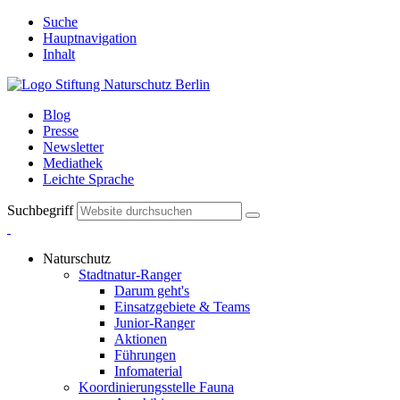
Suche
Hauptnavigation
Inhalt
Blog
Presse
Newsletter
Mediathek
Leichte Sprache
Suchbegriff
Naturschutz
Stadtnatur-Ranger
Darum geht's
Einsatzgebiete & Teams
Junior-Ranger
Aktionen
Führungen
Infomaterial
Koordinierungsstelle Fauna