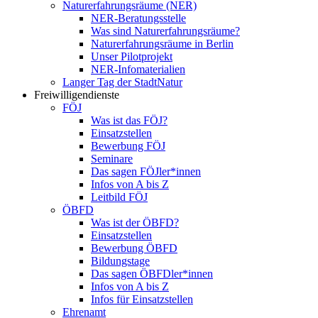
Naturerfahrungsräume (NER)
NER-Beratungsstelle
Was sind Naturerfahrungsräume?
Naturerfahrungsräume in Berlin
Unser Pilotprojekt
NER-Infomaterialien
Langer Tag der StadtNatur
Freiwilligendienste
FÖJ
Was ist das FÖJ?
Einsatzstellen
Bewerbung FÖJ
Seminare
Das sagen FÖJler*innen
Infos von A bis Z
Leitbild FÖJ
ÖBFD
Was ist der ÖBFD?
Einsatzstellen
Bewerbung ÖBFD
Bildungstage
Das sagen ÖBFDler*innen
Infos von A bis Z
Infos für Einsatzstellen
Ehrenamt