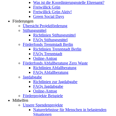
Was ist die Koordinierungsstelle Ehrenamt?
Freiwillick Grün
Freiwillick Grün Aktiv!
Green Social Days
Förderungen
Übersicht Projektförderung
Stiftungsmittel
Richtlinien Stiftungsmittel
FAQs Stiftungsmittel
Förderfonds Trenntstadt Berlin
Richtlinien Trenntstadt Berlin
FAQs Trenntstadt
Online-Antrag
Förderfonds Abfallberatung Zero Waste
Richtlinien Abfallberatung
FAQs Abfallberatung
Jagdabgabe
Richtlinien zur Jagdabgabe
FAQs Jagdabgabe
Online-Antrag
Förderprojekte Beispiele
Mithelfen
Unsere Spendenprojekte
Naturerlebnisse für Menschen in belastenden
Situationen