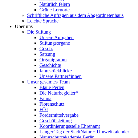
Natürlich feiern
Grüne Lernorte
Schriftliche Anfragen aus dem Abgeordnetenhaus
Leichte Sprache
Über uns
Die Stiftung
Unsere Aufgaben
Stiftungsorgane
Gesetz
Satzung
Organigramm
Geschichte
Jahresrückblicke
Unsere Partner*innen
Unser gesamtes Team
Blaue Perlen
Die Naturbegleiter*
Fauna
Florenschutz
FÖJ
Fördermittelvergabe
Geschäftsleitung
Koordinierungsstelle Ehrenamt
Langer Tag der StadtNatur + Umweltkalender
Naturschutzakademie Berlin