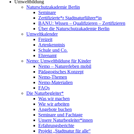
Umweltbildung
Naturschutzakademie Berlin
Seminare
Zertifizierte*r Stadtnaturführer*in
BANU: Wissen – Qualifizieren – Zertifizieren
Über die Naturschutzakademie Berlin
Umweltkalender
Freizeit
Artenkenntnis
Schule und Co.
Ehrenamt
Nemo: Umweltbildung für Kinder
Nemo – Naturerleben mobil
Pädagogisches Konzept
Nemo-Themen
Nemo-Materialien
FAQs
Die Naturbegleiter*
Was wir machen
Wie wir arbeiten
Angebote buchen
Seminare und Fachtage
Unsere Naturbegleiter*innen
Erfahrungsberichte
Projekt „Stadtnatur für alle“