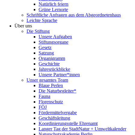
Natürlich feiern
Grüne Lernorte
Schriftliche Anfragen aus dem Abgeordnetenhaus
Leichte Sprache
Über uns
Die Stiftung
Unsere Aufgaben
Stiftungsorgane
Gesetz
Satzung
Organigramm
Geschichte
Jahresrückblicke
Unsere Partner*innen
Unser gesamtes Team
Blaue Perlen
Die Naturbegleiter*
Fauna
Florenschutz
FÖJ
Fördermittelvergabe
Geschäftsleitung
Koordinierungsstelle Ehrenamt
Langer Tag der StadtNatur + Umweltkalender
Naturschutzakademie Berlin