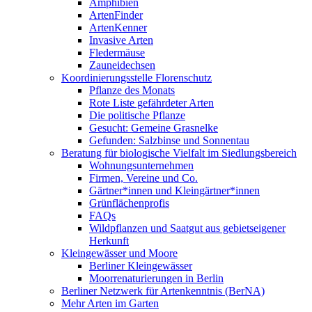
Amphibien
ArtenFinder
ArtenKenner
Invasive Arten
Fledermäuse
Zauneidechsen
Koordinierungsstelle Florenschutz
Pflanze des Monats
Rote Liste gefährdeter Arten
Die politische Pflanze
Gesucht: Gemeine Grasnelke
Gefunden: Salzbinse und Sonnentau
Beratung für biologische Vielfalt im Siedlungsbereich
Wohnungsunternehmen
Firmen, Vereine und Co.
Gärtner*innen und Kleingärtner*innen
Grünflächenprofis
FAQs
Wildpflanzen und Saatgut aus gebietseigener
Herkunft
Kleingewässer und Moore
Berliner Kleingewässer
Moorrenaturierungen in Berlin
Berliner Netzwerk für Artenkenntnis (BerNA)
Mehr Arten im Garten