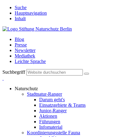
Suche
Hauptnavigation
Inhalt
Blog
Presse
Newsletter
Mediathek
Leichte Sprache
Suchbegriff
Naturschutz
Stadtnatur-Ranger
Darum geht's
Einsatzgebiete & Teams
Junior-Ranger
Aktionen
Führungen
Infomaterial
Koordinierungsstelle Fauna