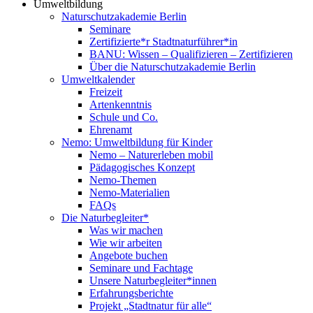
Umweltbildung
Naturschutzakademie Berlin
Seminare
Zertifizierte*r Stadtnaturführer*in
BANU: Wissen – Qualifizieren – Zertifizieren
Über die Naturschutzakademie Berlin
Umweltkalender
Freizeit
Artenkenntnis
Schule und Co.
Ehrenamt
Nemo: Umweltbildung für Kinder
Nemo – Naturerleben mobil
Pädagogisches Konzept
Nemo-Themen
Nemo-Materialien
FAQs
Die Naturbegleiter*
Was wir machen
Wie wir arbeiten
Angebote buchen
Seminare und Fachtage
Unsere Naturbegleiter*innen
Erfahrungsberichte
Projekt „Stadtnatur für alle“