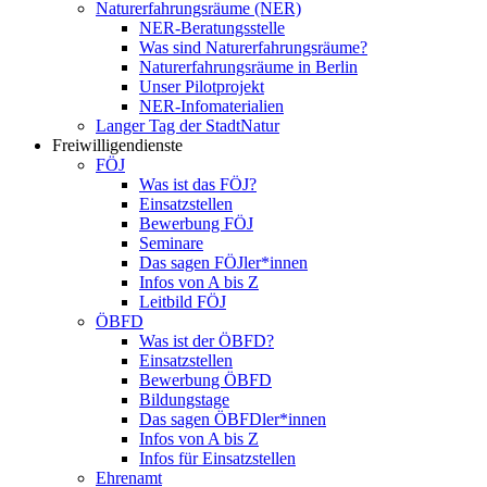
Naturerfahrungsräume (NER)
NER-Beratungsstelle
Was sind Naturerfahrungsräume?
Naturerfahrungsräume in Berlin
Unser Pilotprojekt
NER-Infomaterialien
Langer Tag der StadtNatur
Freiwilligendienste
FÖJ
Was ist das FÖJ?
Einsatzstellen
Bewerbung FÖJ
Seminare
Das sagen FÖJler*innen
Infos von A bis Z
Leitbild FÖJ
ÖBFD
Was ist der ÖBFD?
Einsatzstellen
Bewerbung ÖBFD
Bildungstage
Das sagen ÖBFDler*innen
Infos von A bis Z
Infos für Einsatzstellen
Ehrenamt