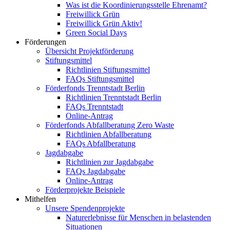
Was ist die Koordinierungsstelle Ehrenamt?
Freiwillick Grün
Freiwillick Grün Aktiv!
Green Social Days
Förderungen
Übersicht Projektförderung
Stiftungsmittel
Richtlinien Stiftungsmittel
FAQs Stiftungsmittel
Förderfonds Trenntstadt Berlin
Richtlinien Trenntstadt Berlin
FAQs Trenntstadt
Online-Antrag
Förderfonds Abfallberatung Zero Waste
Richtlinien Abfallberatung
FAQs Abfallberatung
Jagdabgabe
Richtlinien zur Jagdabgabe
FAQs Jagdabgabe
Online-Antrag
Förderprojekte Beispiele
Mithelfen
Unsere Spendenprojekte
Naturerlebnisse für Menschen in belastenden
Situationen