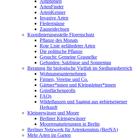
Amphibien
ArtenFinder
ArtenKenner
Invasive Arten
Fledermäuse
Zauneidechsen
Koordinierungsstelle Florenschutz
Pflanze des Monats
Rote Liste gefährdeter Arten
Die politische Pflanze
Gesucht: Gemeine Grasnelke
Gefunden: Salzbinse und Sonnentau
Beratung für biologische Vielfalt im Siedlungsbereich
Wohnungsunternehmen
Firmen, Vereine und Co.
Gärtner*innen und Kleingärtner*innen
Grünflächenprofis
FAQs
Wildpflanzen und Saatgut aus gebietseigener
Herkunft
Kleingewässer und Moore
Berliner Kleingewässer
Moorrenaturierungen in Berlin
Berliner Netzwerk für Artenkenntnis (BerNA)
Mehr Arten im Garten