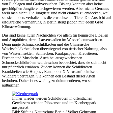
von Eiablagen und Grabversuchen. Bislang konnten aber keine
geschlüpften Jungtiere nachgewiesen werden. Aber nichts Genaues
weiß man nicht: Die Jungtiere sind nicht einfach zu entdecken, weil
sie sich anders verhalten als die erwachsenen Tiere. Die Aussicht auf
erfolgreiche Vermehrung in Berlin steigt jedoch mit jedem Grad
Klimaerwärmung.
Das sind keine guten Nachrichten vor allem für heimische Libellen
und Amphibien, deren Larvenstadien im Wasser heranwachsen.
Denn junge Schmuckschildkröten und die Chinesische
Weichschildkröte leben überwiegend von tierischer Nahrung, also
von Wasserinsekten, Schnecken, Kaulquappen, Krebstieren,
Fischen und Muscheln. Auch bei ausgewachsenen
Schmuckschildkröten wurde schon beobachtet, dass sie sich nicht
nur pflanzlich ernähren. Zudem können die Schildkröten
Krankheiten wie Herpes-, Rana, oder X-Virus auf heimische
Wildtiere übertragen. Sie können den Bestand dieser Arten
bedrohen. Daher ist es wichtig zu dokumentieren, wo sie
auftauchen.
Immer wieder werden Schildkröten in öffentlichen
Gewässern wie den Plötzensee und im Kienbergpark
ausgesetzt
Bild: Stiftung Naturschutz Berlin / Volker Gehrmann