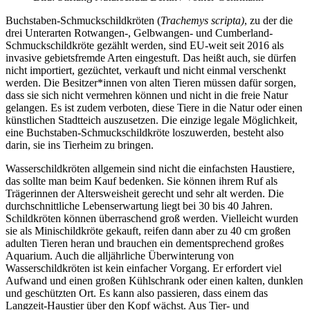
Buchstaben-Schmuckschildkröten (
Trachemys scripta)
, zu der die
drei Unterarten Rotwangen-, Gelbwangen- und Cumberland-
Schmuckschildkröte gezählt werden, sind EU-weit seit 2016 als
invasive gebietsfremde Arten eingestuft. Das heißt auch, sie dürfen
nicht importiert, gezüchtet, verkauft und nicht einmal verschenkt
werden. Die Besitzer*innen von alten Tieren müssen dafür sorgen,
dass sie sich nicht vermehren können und nicht in die freie Natur
gelangen. Es ist zudem verboten, diese Tiere in die Natur oder einen
künstlichen Stadtteich auszusetzen. Die einzige legale Möglichkeit,
eine Buchstaben-Schmuckschildkröte loszuwerden, besteht also
darin, sie ins Tierheim zu bringen.
Wasserschildkröten allgemein sind nicht die einfachsten Haustiere,
das sollte man beim Kauf bedenken. Sie können ihrem Ruf als
Trägerinnen der Altersweisheit gerecht und sehr alt werden. Die
durchschnittliche Lebenserwartung liegt bei 30 bis 40 Jahren.
Schildkröten können überraschend groß werden. Vielleicht wurden
sie als Minischildkröte gekauft, reifen dann aber zu 40 cm großen
adulten Tieren heran und brauchen ein dementsprechend großes
Aquarium. Auch die alljährliche Überwinterung von
Wasserschildkröten ist kein einfacher Vorgang. Er erfordert viel
Aufwand und einen großen Kühlschrank oder einen kalten, dunklen
und geschützten Ort. Es kann also passieren, dass einem das
Langzeit-Haustier über den Kopf wächst. Aus Tier- und