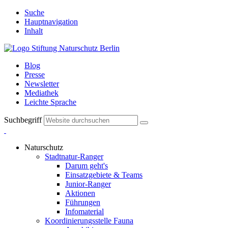
Suche
Hauptnavigation
Inhalt
Blog
Presse
Newsletter
Mediathek
Leichte Sprache
Suchbegriff
Naturschutz
Stadtnatur-Ranger
Darum geht's
Einsatzgebiete & Teams
Junior-Ranger
Aktionen
Führungen
Infomaterial
Koordinierungsstelle Fauna