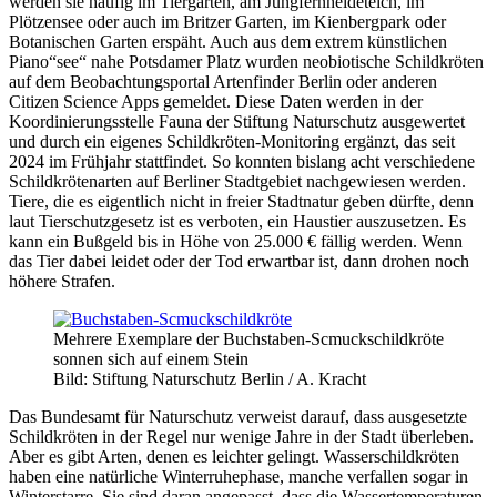
werden sie häufig im Tiergarten, am Jungfernheideteich, im
Plötzensee oder auch im Britzer Garten, im Kienbergpark oder
Botanischen Garten erspäht. Auch aus dem extrem künstlichen
Piano“see“ nahe Potsdamer Platz wurden neobiotische Schildkröten
auf dem Beobachtungsportal Artenfinder Berlin oder anderen
Citizen Science Apps gemeldet. Diese Daten werden in der
Koordinierungsstelle Fauna der Stiftung Naturschutz ausgewertet
und durch ein eigenes Schildkröten-Monitoring ergänzt, das seit
2024 im Frühjahr stattfindet. So konnten bislang acht verschiedene
Schildkrötenarten auf Berliner Stadtgebiet nachgewiesen werden.
Tiere, die es eigentlich nicht in freier Stadtnatur geben dürfte, denn
laut Tierschutzgesetz ist es verboten, ein Haustier auszusetzen. Es
kann ein Bußgeld bis in Höhe von 25.000 € fällig werden. Wenn
das Tier dabei leidet oder der Tod erwartbar ist, dann drohen noch
höhere Strafen.
Mehrere Exemplare der Buchstaben-Scmuckschildkröte
sonnen sich auf einem Stein
Bild: Stiftung Naturschutz Berlin / A. Kracht
Das Bundesamt für Naturschutz verweist darauf, dass ausgesetzte
Schildkröten in der Regel nur wenige Jahre in der Stadt überleben.
Aber es gibt Arten, denen es leichter gelingt. Wasserschildkröten
haben eine natürliche Winterruhephase, manche verfallen sogar in
Winterstarre. Sie sind daran angepasst, dass die Wassertemperaturen