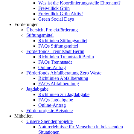
Was ist die Koordinierungsstelle Ehrenamt?
Freiwillick Grün
Freiwillick Grün Aktiv!
Green Social Days
Förderungen
Übersicht Projektförderung
Stiftungsmittel
Richtlinien Stiftungsmittel
FAQs Stiftungsmittel
Förderfonds Trenntstadt Berlin
Richtlinien Trenntstadt Berlin
FAQs Trenntstadt
Online-Antrag
Förderfonds Abfallberatung Zero Waste
Richtlinien Abfallberatung
FAQs Abfallberatung
Jagdabgabe
Richtlinien zur Jagdabgabe
FAQs Jagdabgabe
Online-Antrag
Förderprojekte Beispiele
Mithelfen
Unsere Spendenprojekte
Naturerlebnisse für Menschen in belastenden
Situationen