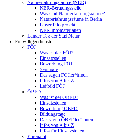
Naturerfahrungsräume (NER)
NER-Beratungsstelle
Was sind Naturerfahrungsräume?
Naturerfahrungsräume in Berlin
Unser Pilotprojekt
NER-Infomaterialien
Langer Tag der StadtNatur
Freiwilligendienste
FÖJ
Was ist das FÖJ?
Einsatzstellen
Bewerbung FÖJ
Seminare
Das sagen FÖJler*innen
Infos von A bis Z
Leitbild FÖJ
ÖBFD
Was ist der ÖBFD?
Einsatzstellen
Bewerbung ÖBFD
Bildungstage
Das sagen ÖBFDler*innen
Infos von A bis Z
Infos für Einsatzstellen
Ehrenamt