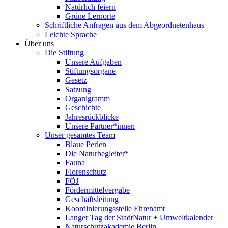
Natürlich feiern
Grüne Lernorte
Schriftliche Anfragen aus dem Abgeordnetenhaus
Leichte Sprache
Über uns
Die Stiftung
Unsere Aufgaben
Stiftungsorgane
Gesetz
Satzung
Organigramm
Geschichte
Jahresrückblicke
Unsere Partner*innen
Unser gesamtes Team
Blaue Perlen
Die Naturbegleiter*
Fauna
Florenschutz
FÖJ
Fördermittelvergabe
Geschäftsleitung
Koordinierungsstelle Ehrenamt
Langer Tag der StadtNatur + Umweltkalender
Naturschutzakademie Berlin