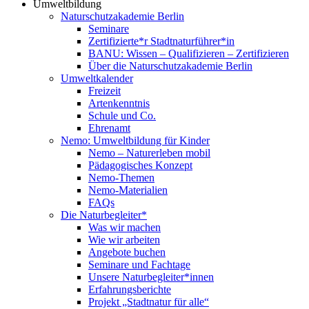
Umweltbildung
Naturschutzakademie Berlin
Seminare
Zertifizierte*r Stadtnaturführer*in
BANU: Wissen – Qualifizieren – Zertifizieren
Über die Naturschutzakademie Berlin
Umweltkalender
Freizeit
Artenkenntnis
Schule und Co.
Ehrenamt
Nemo: Umweltbildung für Kinder
Nemo – Naturerleben mobil
Pädagogisches Konzept
Nemo-Themen
Nemo-Materialien
FAQs
Die Naturbegleiter*
Was wir machen
Wie wir arbeiten
Angebote buchen
Seminare und Fachtage
Unsere Naturbegleiter*innen
Erfahrungsberichte
Projekt „Stadtnatur für alle“