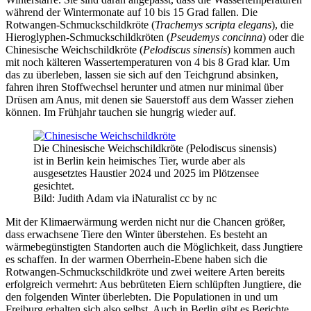
während der Wintermonate auf 10 bis 15 Grad fallen. Die
Rotwangen-Schmuckschildkröte (
Trachemys scripta elegans
), die
Hieroglyphen-Schmuckschildkröten (
Pseudemys concinna
) oder die
Chinesische Weichschildkröte (
Pelodiscus sinensis
) kommen auch
mit noch kälteren Wassertemperaturen von 4 bis 8 Grad klar. Um
das zu überleben, lassen sie sich auf den Teichgrund absinken,
fahren ihren Stoffwechsel herunter und atmen nur minimal über
Drüsen am Anus, mit denen sie Sauerstoff aus dem Wasser ziehen
können. Im Frühjahr tauchen sie hungrig wieder auf.
Die Chinesische Weichschildkröte (Pelodiscus sinensis)
ist in Berlin kein heimisches Tier, wurde aber als
ausgesetztes Haustier 2024 und 2025 im Plötzensee
gesichtet.
Bild: Judith Adam via iNaturalist cc by nc
Mit der Klimaerwärmung werden nicht nur die Chancen größer,
dass erwachsene Tiere den Winter überstehen. Es besteht an
wärmebegünstigten Standorten auch die Möglichkeit, dass Jungtiere
es schaffen. In der warmen Oberrhein-Ebene haben sich die
Rotwangen-Schmuckschildkröte und zwei weitere Arten bereits
erfolgreich vermehrt: Aus bebrüteten Eiern schlüpften Jungtiere, die
den folgenden Winter überlebten. Die Populationen in und um
Freiburg erhalten sich also selbst. Auch in Berlin gibt es Berichte