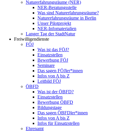
Naturerfahrungsräume (NER)
NER-Beratungsstelle
Was sind Naturerfahrungsräume?
Naturerfahrungsräume in Berlin
Unser Pilotprojekt
NER-Infomaterialien
Langer Tag der StadtNatur
Freiwilligendienste
FÖJ
Was ist das FÖJ?
Einsatzstellen
Bewerbung FÖJ
Seminare
Das sagen FÖJler*innen
Infos von A bis Z
Leitbild FÖJ
ÖBFD
Was ist der ÖBFD?
Einsatzstellen
Bewerbung ÖBFD
Bildungstage
Das sagen ÖBFDler*innen
Infos von A bis Z
Infos für Einsatzstellen
Ehrenamt