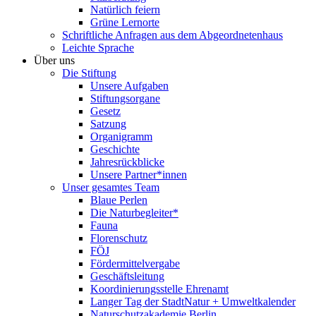
Natürlich feiern
Grüne Lernorte
Schriftliche Anfragen aus dem Abgeordnetenhaus
Leichte Sprache
Über uns
Die Stiftung
Unsere Aufgaben
Stiftungsorgane
Gesetz
Satzung
Organigramm
Geschichte
Jahresrückblicke
Unsere Partner*innen
Unser gesamtes Team
Blaue Perlen
Die Naturbegleiter*
Fauna
Florenschutz
FÖJ
Fördermittelvergabe
Geschäftsleitung
Koordinierungsstelle Ehrenamt
Langer Tag der StadtNatur + Umweltkalender
Naturschutzakademie Berlin