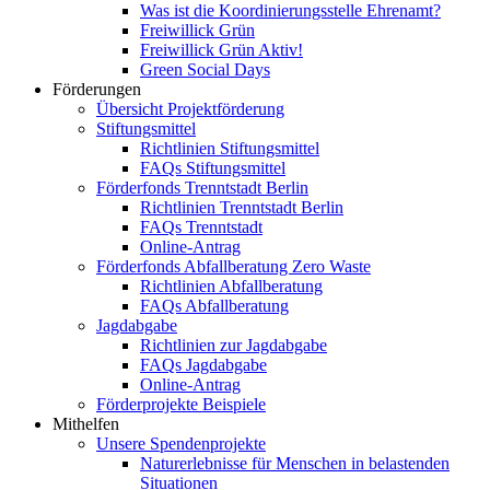
Was ist die Koordinierungsstelle Ehrenamt?
Freiwillick Grün
Freiwillick Grün Aktiv!
Green Social Days
Förderungen
Übersicht Projektförderung
Stiftungsmittel
Richtlinien Stiftungsmittel
FAQs Stiftungsmittel
Förderfonds Trenntstadt Berlin
Richtlinien Trenntstadt Berlin
FAQs Trenntstadt
Online-Antrag
Förderfonds Abfallberatung Zero Waste
Richtlinien Abfallberatung
FAQs Abfallberatung
Jagdabgabe
Richtlinien zur Jagdabgabe
FAQs Jagdabgabe
Online-Antrag
Förderprojekte Beispiele
Mithelfen
Unsere Spendenprojekte
Naturerlebnisse für Menschen in belastenden
Situationen