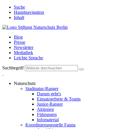
Suche
Hauptnavigation
Inhalt
Blog
Presse
Newsletter
Mediathek
Leichte Sprache
Suchbegriff
Naturschutz
Stadtnatur-Ranger
Darum geht's
Einsatzgebiete & Teams
Junior-Ranger
Aktionen
Führungen
Infomaterial
Koordinierungsstelle Fauna