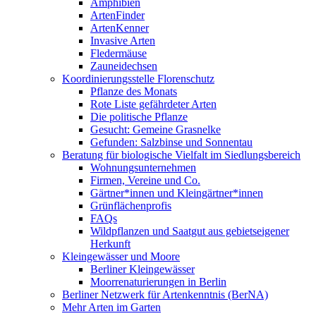
Amphibien
ArtenFinder
ArtenKenner
Invasive Arten
Fledermäuse
Zauneidechsen
Koordinierungsstelle Florenschutz
Pflanze des Monats
Rote Liste gefährdeter Arten
Die politische Pflanze
Gesucht: Gemeine Grasnelke
Gefunden: Salzbinse und Sonnentau
Beratung für biologische Vielfalt im Siedlungsbereich
Wohnungsunternehmen
Firmen, Vereine und Co.
Gärtner*innen und Kleingärtner*innen
Grünflächenprofis
FAQs
Wildpflanzen und Saatgut aus gebietseigener
Herkunft
Kleingewässer und Moore
Berliner Kleingewässer
Moorrenaturierungen in Berlin
Berliner Netzwerk für Artenkenntnis (BerNA)
Mehr Arten im Garten