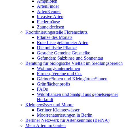
Amphibien
ArtenFinder
ArtenKenner
Invasive Arten
Fledermäuse
Zauneidechsen
Koordinierungsstelle Florenschutz
Pflanze des Monats
Rote Liste gefährdeter Arten
Die politische Pflanze
Gesucht: Gemeine Grasnelke
Gefunden: Salzbinse und Sonnentau
Beratung für biologische Vielfalt im Siedlungsbereich
Wohnungsunternehmen
Firmen, Vereine und Co.
Gärtner*innen und Kleingärtner*innen
Grünflächenprofis
FAQs
Wildpflanzen und Saatgut aus gebietseigener
Herkunft
Kleingewässer und Moore
Berliner Kleingewässer
Moorrenaturierungen in Berlin
Berliner Netzwerk für Artenkenntnis (BerNA)
Mehr Arten im Garten