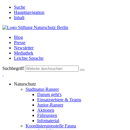
Suche
Hauptnavigation
Inhalt
Blog
Presse
Newsletter
Mediathek
Leichte Sprache
Suchbegriff
Naturschutz
Stadtnatur-Ranger
Darum geht's
Einsatzgebiete & Teams
Junior-Ranger
Aktionen
Führungen
Infomaterial
Koordinierungsstelle Fauna