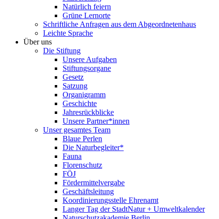
Natürlich feiern
Grüne Lernorte
Schriftliche Anfragen aus dem Abgeordnetenhaus
Leichte Sprache
Über uns
Die Stiftung
Unsere Aufgaben
Stiftungsorgane
Gesetz
Satzung
Organigramm
Geschichte
Jahresrückblicke
Unsere Partner*innen
Unser gesamtes Team
Blaue Perlen
Die Naturbegleiter*
Fauna
Florenschutz
FÖJ
Fördermittelvergabe
Geschäftsleitung
Koordinierungsstelle Ehrenamt
Langer Tag der StadtNatur + Umweltkalender
Naturschutzakademie Berlin