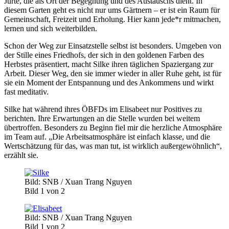
Jurte, die als Ort der Begegnung und des Austauschs dient. In
diesem Garten geht es nicht nur ums Gärtnern – er ist ein Raum für
Gemeinschaft, Freizeit und Erholung. Hier kann jede*r mitmachen,
lernen und sich weiterbilden.
Schon der Weg zur Einsatzstelle selbst ist besonders. Umgeben von
der Stille eines Friedhofs, der sich in den goldenen Farben des
Herbstes präsentiert, macht Silke ihren täglichen Spaziergang zur
Arbeit. Dieser Weg, den sie immer wieder in aller Ruhe geht, ist für
sie ein Moment der Entspannung und des Ankommens und wirkt
fast meditativ.
Silke hat während ihres ÖBFDs im Elisabeet nur Positives zu
berichten. Ihre Erwartungen an die Stelle wurden bei weitem
übertroffen. Besonders zu Beginn fiel mir die herzliche Atmosphäre
im Team auf. „Die Arbeitsatmosphäre ist einfach klasse, und die
Wertschätzung für das, was man tut, ist wirklich außergewöhnlich“,
erzählt sie.
Bild: SNB / Xuan Trang Nguyen
Bild 1 von 2
Bild: SNB / Xuan Trang Nguyen
Bild 1 von 2