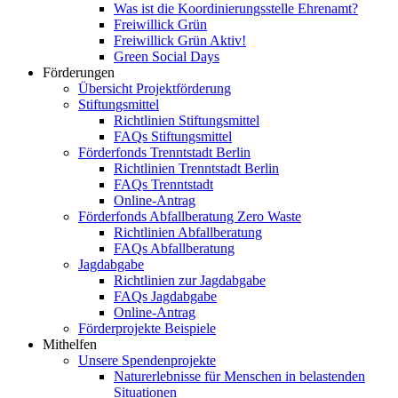
Was ist die Koordinierungsstelle Ehrenamt?
Freiwillick Grün
Freiwillick Grün Aktiv!
Green Social Days
Förderungen
Übersicht Projektförderung
Stiftungsmittel
Richtlinien Stiftungsmittel
FAQs Stiftungsmittel
Förderfonds Trenntstadt Berlin
Richtlinien Trenntstadt Berlin
FAQs Trenntstadt
Online-Antrag
Förderfonds Abfallberatung Zero Waste
Richtlinien Abfallberatung
FAQs Abfallberatung
Jagdabgabe
Richtlinien zur Jagdabgabe
FAQs Jagdabgabe
Online-Antrag
Förderprojekte Beispiele
Mithelfen
Unsere Spendenprojekte
Naturerlebnisse für Menschen in belastenden
Situationen