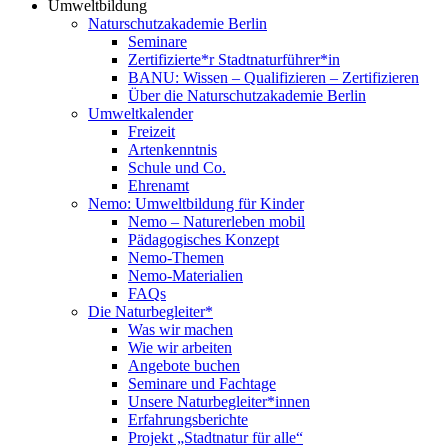
Umweltbildung
Naturschutzakademie Berlin
Seminare
Zertifizierte*r Stadtnaturführer*in
BANU: Wissen – Qualifizieren – Zertifizieren
Über die Naturschutzakademie Berlin
Umweltkalender
Freizeit
Artenkenntnis
Schule und Co.
Ehrenamt
Nemo: Umweltbildung für Kinder
Nemo – Naturerleben mobil
Pädagogisches Konzept
Nemo-Themen
Nemo-Materialien
FAQs
Die Naturbegleiter*
Was wir machen
Wie wir arbeiten
Angebote buchen
Seminare und Fachtage
Unsere Naturbegleiter*innen
Erfahrungsberichte
Projekt „Stadtnatur für alle“