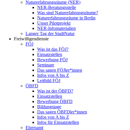
Naturerfahrungsräume (NER)
NER-Beratungsstelle
Was sind Naturerfahrungsräume?
Naturerfahrungsräume in Berlin
Unser Pilotprojekt
NER-Infomaterialien
Langer Tag der StadtNatur
Freiwilligendienste
FÖJ
Was ist das FÖJ?
Einsatzstellen
Bewerbung FÖJ
Seminare
Das sagen FÖJler*innen
Infos von A bis Z
Leitbild FÖJ
ÖBFD
Was ist der ÖBFD?
Einsatzstellen
Bewerbung ÖBFD
Bildungstage
Das sagen ÖBFDler*innen
Infos von A bis Z
Infos für Einsatzstellen
Ehrenamt