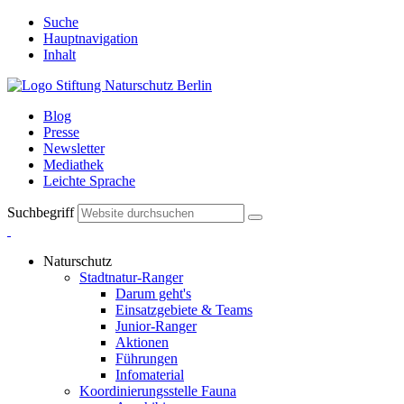
Suche
Hauptnavigation
Inhalt
Blog
Presse
Newsletter
Mediathek
Leichte Sprache
Suchbegriff
Naturschutz
Stadtnatur-Ranger
Darum geht's
Einsatzgebiete & Teams
Junior-Ranger
Aktionen
Führungen
Infomaterial
Koordinierungsstelle Fauna