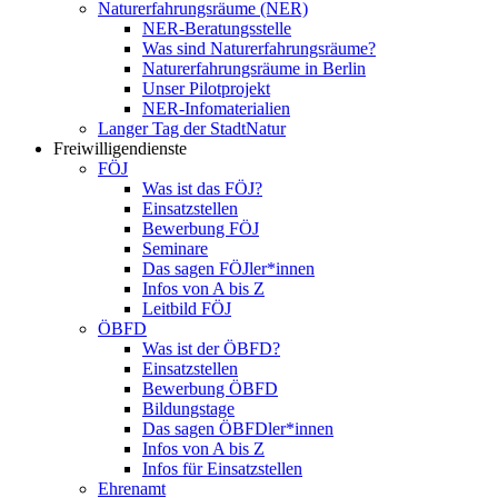
Naturerfahrungsräume (NER)
NER-Beratungsstelle
Was sind Naturerfahrungsräume?
Naturerfahrungsräume in Berlin
Unser Pilotprojekt
NER-Infomaterialien
Langer Tag der StadtNatur
Freiwilligendienste
FÖJ
Was ist das FÖJ?
Einsatzstellen
Bewerbung FÖJ
Seminare
Das sagen FÖJler*innen
Infos von A bis Z
Leitbild FÖJ
ÖBFD
Was ist der ÖBFD?
Einsatzstellen
Bewerbung ÖBFD
Bildungstage
Das sagen ÖBFDler*innen
Infos von A bis Z
Infos für Einsatzstellen
Ehrenamt