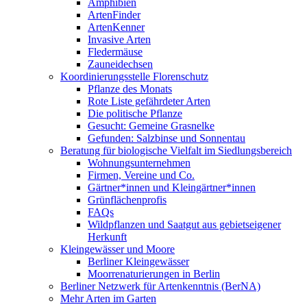
Amphibien
ArtenFinder
ArtenKenner
Invasive Arten
Fledermäuse
Zauneidechsen
Koordinierungsstelle Florenschutz
Pflanze des Monats
Rote Liste gefährdeter Arten
Die politische Pflanze
Gesucht: Gemeine Grasnelke
Gefunden: Salzbinse und Sonnentau
Beratung für biologische Vielfalt im Siedlungsbereich
Wohnungsunternehmen
Firmen, Vereine und Co.
Gärtner*innen und Kleingärtner*innen
Grünflächenprofis
FAQs
Wildpflanzen und Saatgut aus gebietseigener
Herkunft
Kleingewässer und Moore
Berliner Kleingewässer
Moorrenaturierungen in Berlin
Berliner Netzwerk für Artenkenntnis (BerNA)
Mehr Arten im Garten