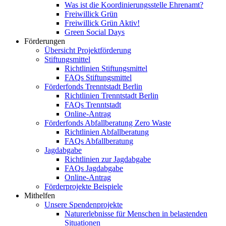
Was ist die Koordinierungsstelle Ehrenamt?
Freiwillick Grün
Freiwillick Grün Aktiv!
Green Social Days
Förderungen
Übersicht Projektförderung
Stiftungsmittel
Richtlinien Stiftungsmittel
FAQs Stiftungsmittel
Förderfonds Trenntstadt Berlin
Richtlinien Trenntstadt Berlin
FAQs Trenntstadt
Online-Antrag
Förderfonds Abfallberatung Zero Waste
Richtlinien Abfallberatung
FAQs Abfallberatung
Jagdabgabe
Richtlinien zur Jagdabgabe
FAQs Jagdabgabe
Online-Antrag
Förderprojekte Beispiele
Mithelfen
Unsere Spendenprojekte
Naturerlebnisse für Menschen in belastenden
Situationen