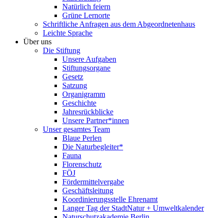
Natürlich feiern
Grüne Lernorte
Schriftliche Anfragen aus dem Abgeordnetenhaus
Leichte Sprache
Über uns
Die Stiftung
Unsere Aufgaben
Stiftungsorgane
Gesetz
Satzung
Organigramm
Geschichte
Jahresrückblicke
Unsere Partner*innen
Unser gesamtes Team
Blaue Perlen
Die Naturbegleiter*
Fauna
Florenschutz
FÖJ
Fördermittelvergabe
Geschäftsleitung
Koordinierungsstelle Ehrenamt
Langer Tag der StadtNatur + Umweltkalender
Naturschutzakademie Berlin