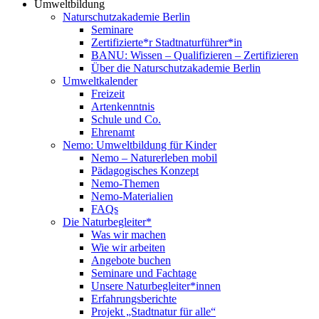
Umweltbildung
Naturschutzakademie Berlin
Seminare
Zertifizierte*r Stadtnaturführer*in
BANU: Wissen – Qualifizieren – Zertifizieren
Über die Naturschutzakademie Berlin
Umweltkalender
Freizeit
Artenkenntnis
Schule und Co.
Ehrenamt
Nemo: Umweltbildung für Kinder
Nemo – Naturerleben mobil
Pädagogisches Konzept
Nemo-Themen
Nemo-Materialien
FAQs
Die Naturbegleiter*
Was wir machen
Wie wir arbeiten
Angebote buchen
Seminare und Fachtage
Unsere Naturbegleiter*innen
Erfahrungsberichte
Projekt „Stadtnatur für alle“