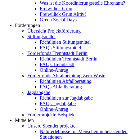
Was ist die Koordinierungsstelle Ehrenamt?
Freiwillick Grün
Freiwillick Grün Aktiv!
Green Social Days
Förderungen
Übersicht Projektförderung
Stiftungsmittel
Richtlinien Stiftungsmittel
FAQs Stiftungsmittel
Förderfonds Trenntstadt Berlin
Richtlinien Trenntstadt Berlin
FAQs Trenntstadt
Online-Antrag
Förderfonds Abfallberatung Zero Waste
Richtlinien Abfallberatung
FAQs Abfallberatung
Jagdabgabe
Richtlinien zur Jagdabgabe
FAQs Jagdabgabe
Online-Antrag
Förderprojekte Beispiele
Mithelfen
Unsere Spendenprojekte
Naturerlebnisse für Menschen in belastenden
Situationen