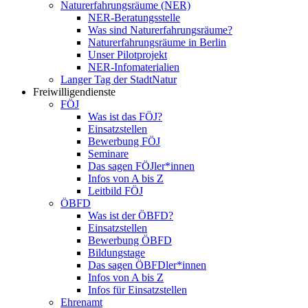
Naturerfahrungsräume (NER)
NER-Beratungsstelle
Was sind Naturerfahrungsräume?
Naturerfahrungsräume in Berlin
Unser Pilotprojekt
NER-Infomaterialien
Langer Tag der StadtNatur
Freiwilligendienste
FÖJ
Was ist das FÖJ?
Einsatzstellen
Bewerbung FÖJ
Seminare
Das sagen FÖJler*innen
Infos von A bis Z
Leitbild FÖJ
ÖBFD
Was ist der ÖBFD?
Einsatzstellen
Bewerbung ÖBFD
Bildungstage
Das sagen ÖBFDler*innen
Infos von A bis Z
Infos für Einsatzstellen
Ehrenamt