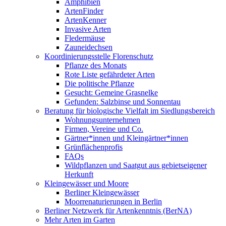
Amphibien
ArtenFinder
ArtenKenner
Invasive Arten
Fledermäuse
Zauneidechsen
Koordinierungsstelle Florenschutz
Pflanze des Monats
Rote Liste gefährdeter Arten
Die politische Pflanze
Gesucht: Gemeine Grasnelke
Gefunden: Salzbinse und Sonnentau
Beratung für biologische Vielfalt im Siedlungsbereich
Wohnungsunternehmen
Firmen, Vereine und Co.
Gärtner*innen und Kleingärtner*innen
Grünflächenprofis
FAQs
Wildpflanzen und Saatgut aus gebietseigener
Herkunft
Kleingewässer und Moore
Berliner Kleingewässer
Moorrenaturierungen in Berlin
Berliner Netzwerk für Artenkenntnis (BerNA)
Mehr Arten im Garten