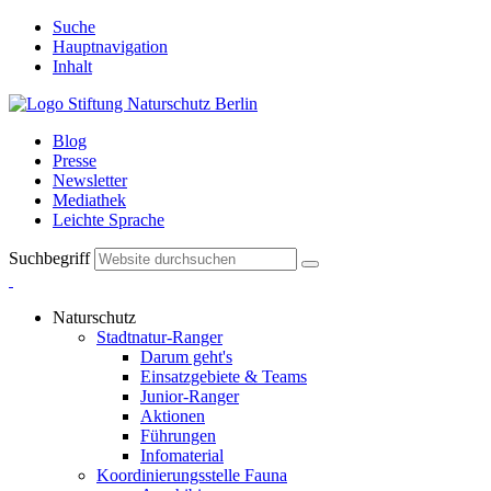
Suche
Hauptnavigation
Inhalt
Blog
Presse
Newsletter
Mediathek
Leichte Sprache
Suchbegriff
Naturschutz
Stadtnatur-Ranger
Darum geht's
Einsatzgebiete & Teams
Junior-Ranger
Aktionen
Führungen
Infomaterial
Koordinierungsstelle Fauna