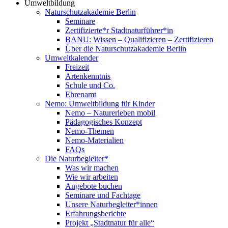
Umweltbildung
Naturschutzakademie Berlin
Seminare
Zertifizierte*r Stadtnaturführer*in
BANU: Wissen – Qualifizieren – Zertifizieren
Über die Naturschutzakademie Berlin
Umweltkalender
Freizeit
Artenkenntnis
Schule und Co.
Ehrenamt
Nemo: Umweltbildung für Kinder
Nemo – Naturerleben mobil
Pädagogisches Konzept
Nemo-Themen
Nemo-Materialien
FAQs
Die Naturbegleiter*
Was wir machen
Wie wir arbeiten
Angebote buchen
Seminare und Fachtage
Unsere Naturbegleiter*innen
Erfahrungsberichte
Projekt „Stadtnatur für alle“