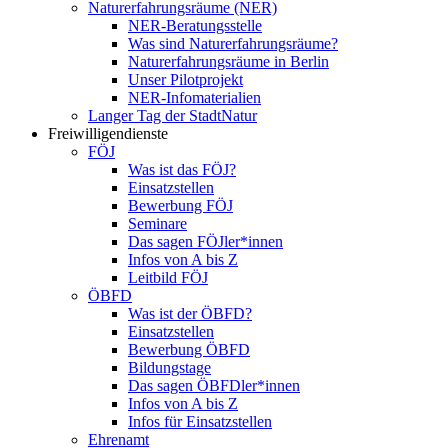
Naturerfahrungsräume (NER)
NER-Beratungsstelle
Was sind Naturerfahrungsräume?
Naturerfahrungsräume in Berlin
Unser Pilotprojekt
NER-Infomaterialien
Langer Tag der StadtNatur
Freiwilligendienste
FÖJ
Was ist das FÖJ?
Einsatzstellen
Bewerbung FÖJ
Seminare
Das sagen FÖJler*innen
Infos von A bis Z
Leitbild FÖJ
ÖBFD
Was ist der ÖBFD?
Einsatzstellen
Bewerbung ÖBFD
Bildungstage
Das sagen ÖBFDler*innen
Infos von A bis Z
Infos für Einsatzstellen
Ehrenamt