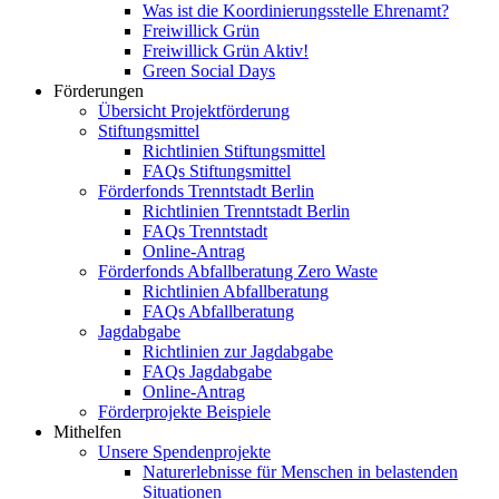
Was ist die Koordinierungsstelle Ehrenamt?
Freiwillick Grün
Freiwillick Grün Aktiv!
Green Social Days
Förderungen
Übersicht Projektförderung
Stiftungsmittel
Richtlinien Stiftungsmittel
FAQs Stiftungsmittel
Förderfonds Trenntstadt Berlin
Richtlinien Trenntstadt Berlin
FAQs Trenntstadt
Online-Antrag
Förderfonds Abfallberatung Zero Waste
Richtlinien Abfallberatung
FAQs Abfallberatung
Jagdabgabe
Richtlinien zur Jagdabgabe
FAQs Jagdabgabe
Online-Antrag
Förderprojekte Beispiele
Mithelfen
Unsere Spendenprojekte
Naturerlebnisse für Menschen in belastenden
Situationen