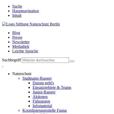
Suche
Hauptnavigation
Inhalt
Blog
Presse
Newsletter
Mediathek
Leichte Sprache
Suchbegriff
Naturschutz
Stadtnatur-Ranger
Darum geht's
Einsatzgebiete & Teams
Junior-Ranger
Aktionen
Führungen
Infomaterial
Koordinierungsstelle Fauna