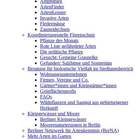
Amphibien
ArtenFinder
ArtenKenner
Invasive Arten
Fledermäuse
Zauneidechsen
Koordinierungsstelle Florenschutz
Pflanze des Monats
Rote Liste gefährdeter Arten
Die politische Pflanze
Gesucht: Gemeine Grasnelke
Gefunden: Salzbinse und Sonnentau
Beratung für biologische Vielfalt im Siedlungsbereich
Wohnungsunternehmen
Firmen, Vereine und Co.
Gärtner*innen und Kleingärtner*innen
Grünflächenprofis
FAQs
Wildpflanzen und Saatgut aus gebietseigener
Herkunft
Kleingewässer und Moore
Berliner Kleingewässer
Moorrenaturierungen in Berlin
Berliner Netzwerk für Artenkenntnis (BerNA)
Mehr Arten im Garten