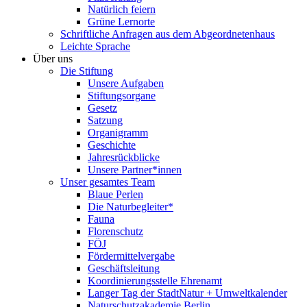
Natürlich feiern
Grüne Lernorte
Schriftliche Anfragen aus dem Abgeordnetenhaus
Leichte Sprache
Über uns
Die Stiftung
Unsere Aufgaben
Stiftungsorgane
Gesetz
Satzung
Organigramm
Geschichte
Jahresrückblicke
Unsere Partner*innen
Unser gesamtes Team
Blaue Perlen
Die Naturbegleiter*
Fauna
Florenschutz
FÖJ
Fördermittelvergabe
Geschäftsleitung
Koordinierungsstelle Ehrenamt
Langer Tag der StadtNatur + Umweltkalender
Naturschutzakademie Berlin