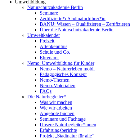
Umweltbildung
Naturschutzakademie Berlin
Seminare
Zertifizierte*r Stadtnaturführer*in
BANU: Wissen – Qualifizieren – Zertifizieren
Über die Naturschutzakademie Berlin
Umweltkalender
Freizeit
Artenkenntnis
Schule und Co.
Ehrenamt
Nemo: Umweltbildung für Kinder
Nemo – Naturerleben mobil
Pädagogisches Konzept
Nemo-Themen
Nemo-Materialien
FAQs
Die Naturbegleiter*
Was wir machen
Wie wir arbeiten
Angebote buchen
Seminare und Fachtage
Unsere Naturbegleiter*innen
Erfahrungsberichte
Projekt „Stadtnatur für alle“