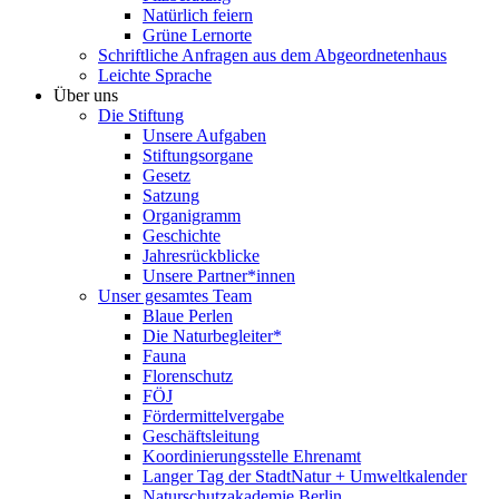
Natürlich feiern
Grüne Lernorte
Schriftliche Anfragen aus dem Abgeordnetenhaus
Leichte Sprache
Über uns
Die Stiftung
Unsere Aufgaben
Stiftungsorgane
Gesetz
Satzung
Organigramm
Geschichte
Jahresrückblicke
Unsere Partner*innen
Unser gesamtes Team
Blaue Perlen
Die Naturbegleiter*
Fauna
Florenschutz
FÖJ
Fördermittelvergabe
Geschäftsleitung
Koordinierungsstelle Ehrenamt
Langer Tag der StadtNatur + Umweltkalender
Naturschutzakademie Berlin