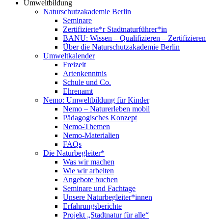
Umweltbildung
Naturschutzakademie Berlin
Seminare
Zertifizierte*r Stadtnaturführer*in
BANU: Wissen – Qualifizieren – Zertifizieren
Über die Naturschutzakademie Berlin
Umweltkalender
Freizeit
Artenkenntnis
Schule und Co.
Ehrenamt
Nemo: Umweltbildung für Kinder
Nemo – Naturerleben mobil
Pädagogisches Konzept
Nemo-Themen
Nemo-Materialien
FAQs
Die Naturbegleiter*
Was wir machen
Wie wir arbeiten
Angebote buchen
Seminare und Fachtage
Unsere Naturbegleiter*innen
Erfahrungsberichte
Projekt „Stadtnatur für alle“