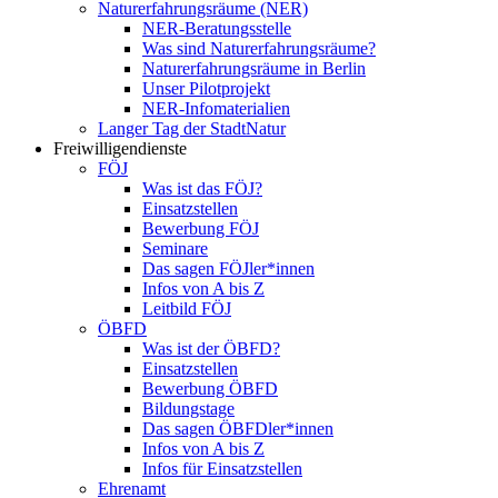
Naturerfahrungsräume (NER)
NER-Beratungsstelle
Was sind Naturerfahrungsräume?
Naturerfahrungsräume in Berlin
Unser Pilotprojekt
NER-Infomaterialien
Langer Tag der StadtNatur
Freiwilligendienste
FÖJ
Was ist das FÖJ?
Einsatzstellen
Bewerbung FÖJ
Seminare
Das sagen FÖJler*innen
Infos von A bis Z
Leitbild FÖJ
ÖBFD
Was ist der ÖBFD?
Einsatzstellen
Bewerbung ÖBFD
Bildungstage
Das sagen ÖBFDler*innen
Infos von A bis Z
Infos für Einsatzstellen
Ehrenamt