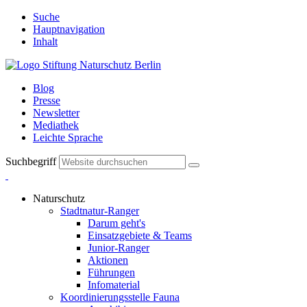
Suche
Hauptnavigation
Inhalt
Blog
Presse
Newsletter
Mediathek
Leichte Sprache
Suchbegriff
Naturschutz
Stadtnatur-Ranger
Darum geht's
Einsatzgebiete & Teams
Junior-Ranger
Aktionen
Führungen
Infomaterial
Koordinierungsstelle Fauna