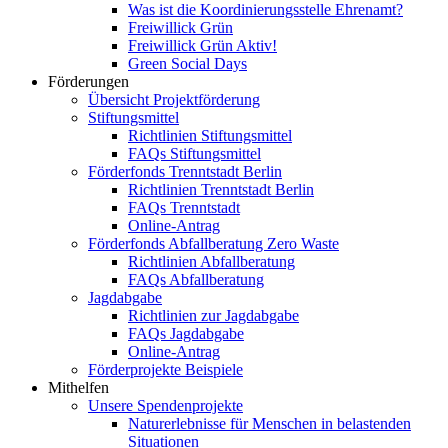
Was ist die Koordinierungsstelle Ehrenamt?
Freiwillick Grün
Freiwillick Grün Aktiv!
Green Social Days
Förderungen
Übersicht Projektförderung
Stiftungsmittel
Richtlinien Stiftungsmittel
FAQs Stiftungsmittel
Förderfonds Trenntstadt Berlin
Richtlinien Trenntstadt Berlin
FAQs Trenntstadt
Online-Antrag
Förderfonds Abfallberatung Zero Waste
Richtlinien Abfallberatung
FAQs Abfallberatung
Jagdabgabe
Richtlinien zur Jagdabgabe
FAQs Jagdabgabe
Online-Antrag
Förderprojekte Beispiele
Mithelfen
Unsere Spendenprojekte
Naturerlebnisse für Menschen in belastenden
Situationen