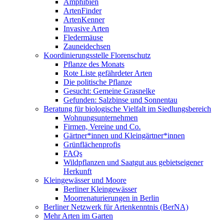
Amphibien
ArtenFinder
ArtenKenner
Invasive Arten
Fledermäuse
Zauneidechsen
Koordinierungsstelle Florenschutz
Pflanze des Monats
Rote Liste gefährdeter Arten
Die politische Pflanze
Gesucht: Gemeine Grasnelke
Gefunden: Salzbinse und Sonnentau
Beratung für biologische Vielfalt im Siedlungsbereich
Wohnungsunternehmen
Firmen, Vereine und Co.
Gärtner*innen und Kleingärtner*innen
Grünflächenprofis
FAQs
Wildpflanzen und Saatgut aus gebietseigener
Herkunft
Kleingewässer und Moore
Berliner Kleingewässer
Moorrenaturierungen in Berlin
Berliner Netzwerk für Artenkenntnis (BerNA)
Mehr Arten im Garten