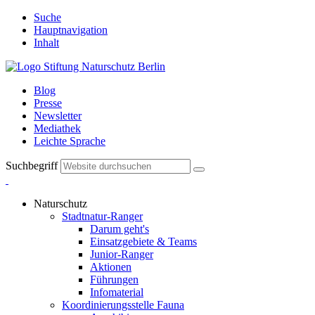
Suche
Hauptnavigation
Inhalt
Blog
Presse
Newsletter
Mediathek
Leichte Sprache
Suchbegriff
Naturschutz
Stadtnatur-Ranger
Darum geht's
Einsatzgebiete & Teams
Junior-Ranger
Aktionen
Führungen
Infomaterial
Koordinierungsstelle Fauna