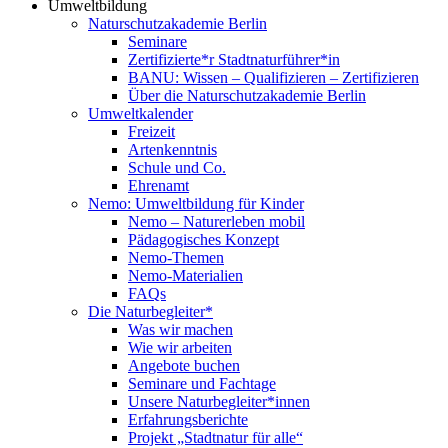
Umweltbildung
Naturschutzakademie Berlin
Seminare
Zertifizierte*r Stadtnaturführer*in
BANU: Wissen – Qualifizieren – Zertifizieren
Über die Naturschutzakademie Berlin
Umweltkalender
Freizeit
Artenkenntnis
Schule und Co.
Ehrenamt
Nemo: Umweltbildung für Kinder
Nemo – Naturerleben mobil
Pädagogisches Konzept
Nemo-Themen
Nemo-Materialien
FAQs
Die Naturbegleiter*
Was wir machen
Wie wir arbeiten
Angebote buchen
Seminare und Fachtage
Unsere Naturbegleiter*innen
Erfahrungsberichte
Projekt „Stadtnatur für alle“