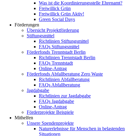
Was ist die Koordinierungsstelle Ehrenamt?
Freiwillick Grün
Freiwillick Grün Aktiv!
Green Social Days
Förderungen
Übersicht Projektförderung
Stiftungsmittel
Richtlinien Stiftungsmittel
FAQs Stiftungsmittel
Förderfonds Trenntstadt Berlin
Richtlinien Trenntstadt Berlin
FAQs Trenntstadt
Online-Antrag
Förderfonds Abfallberatung Zero Waste
Richtlinien Abfallberatung
FAQs Abfallberatung
Jagdabgabe
Richtlinien zur Jagdabgabe
FAQs Jagdabgabe
Online-Antrag
Förderprojekte Beispiele
Mithelfen
Unsere Spendenprojekte
Naturerlebnisse für Menschen in belastenden
Situationen