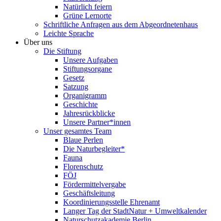
Natürlich feiern
Grüne Lernorte
Schriftliche Anfragen aus dem Abgeordnetenhaus
Leichte Sprache
Über uns
Die Stiftung
Unsere Aufgaben
Stiftungsorgane
Gesetz
Satzung
Organigramm
Geschichte
Jahresrückblicke
Unsere Partner*innen
Unser gesamtes Team
Blaue Perlen
Die Naturbegleiter*
Fauna
Florenschutz
FÖJ
Fördermittelvergabe
Geschäftsleitung
Koordinierungsstelle Ehrenamt
Langer Tag der StadtNatur + Umweltkalender
Naturschutzakademie Berlin