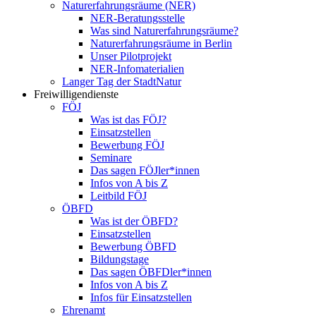
Naturerfahrungsräume (NER)
NER-Beratungsstelle
Was sind Naturerfahrungsräume?
Naturerfahrungsräume in Berlin
Unser Pilotprojekt
NER-Infomaterialien
Langer Tag der StadtNatur
Freiwilligendienste
FÖJ
Was ist das FÖJ?
Einsatzstellen
Bewerbung FÖJ
Seminare
Das sagen FÖJler*innen
Infos von A bis Z
Leitbild FÖJ
ÖBFD
Was ist der ÖBFD?
Einsatzstellen
Bewerbung ÖBFD
Bildungstage
Das sagen ÖBFDler*innen
Infos von A bis Z
Infos für Einsatzstellen
Ehrenamt