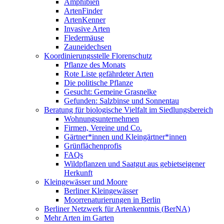
Amphibien
ArtenFinder
ArtenKenner
Invasive Arten
Fledermäuse
Zauneidechsen
Koordinierungsstelle Florenschutz
Pflanze des Monats
Rote Liste gefährdeter Arten
Die politische Pflanze
Gesucht: Gemeine Grasnelke
Gefunden: Salzbinse und Sonnentau
Beratung für biologische Vielfalt im Siedlungsbereich
Wohnungsunternehmen
Firmen, Vereine und Co.
Gärtner*innen und Kleingärtner*innen
Grünflächenprofis
FAQs
Wildpflanzen und Saatgut aus gebietseigener
Herkunft
Kleingewässer und Moore
Berliner Kleingewässer
Moorrenaturierungen in Berlin
Berliner Netzwerk für Artenkenntnis (BerNA)
Mehr Arten im Garten