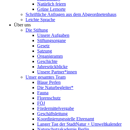
Natürlich feiern
Grüne Lernorte
Schriftliche Anfragen aus dem Abgeordnetenhaus
Leichte Sprache
Über uns
Die Stiftung
Unsere Aufgaben
Stiftungsorgane
Gesetz
Satzung
Organigramm
Geschichte
Jahresrückblicke
Unsere Partner*innen
Unser gesamtes Team
Blaue Perlen
Die Naturbegleiter*
Fauna
Florenschutz
FÖJ
Fördermittelvergabe
Geschäftsleitung
Koordinierungsstelle Ehrenamt
Langer Tag der StadtNatur + Umweltkalender
Naturschutzakademie Berlin