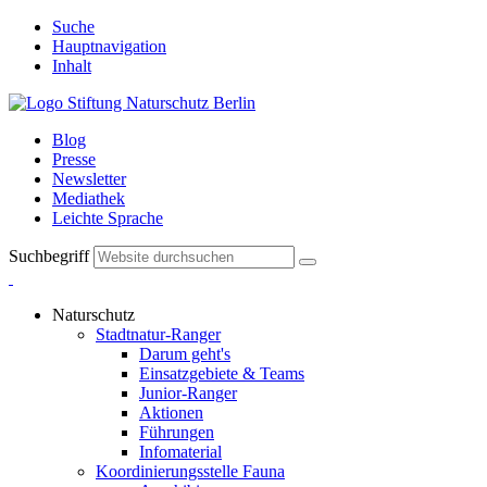
Suche
Hauptnavigation
Inhalt
Blog
Presse
Newsletter
Mediathek
Leichte Sprache
Suchbegriff
Naturschutz
Stadtnatur-Ranger
Darum geht's
Einsatzgebiete & Teams
Junior-Ranger
Aktionen
Führungen
Infomaterial
Koordinierungsstelle Fauna