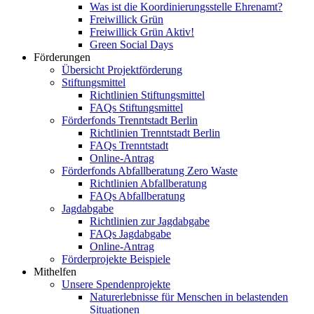
Was ist die Koordinierungsstelle Ehrenamt?
Freiwillick Grün
Freiwillick Grün Aktiv!
Green Social Days
Förderungen
Übersicht Projektförderung
Stiftungsmittel
Richtlinien Stiftungsmittel
FAQs Stiftungsmittel
Förderfonds Trenntstadt Berlin
Richtlinien Trenntstadt Berlin
FAQs Trenntstadt
Online-Antrag
Förderfonds Abfallberatung Zero Waste
Richtlinien Abfallberatung
FAQs Abfallberatung
Jagdabgabe
Richtlinien zur Jagdabgabe
FAQs Jagdabgabe
Online-Antrag
Förderprojekte Beispiele
Mithelfen
Unsere Spendenprojekte
Naturerlebnisse für Menschen in belastenden
Situationen