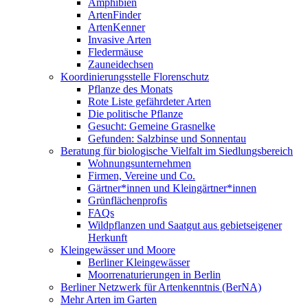
Amphibien
ArtenFinder
ArtenKenner
Invasive Arten
Fledermäuse
Zauneidechsen
Koordinierungsstelle Florenschutz
Pflanze des Monats
Rote Liste gefährdeter Arten
Die politische Pflanze
Gesucht: Gemeine Grasnelke
Gefunden: Salzbinse und Sonnentau
Beratung für biologische Vielfalt im Siedlungsbereich
Wohnungsunternehmen
Firmen, Vereine und Co.
Gärtner*innen und Kleingärtner*innen
Grünflächenprofis
FAQs
Wildpflanzen und Saatgut aus gebietseigener
Herkunft
Kleingewässer und Moore
Berliner Kleingewässer
Moorrenaturierungen in Berlin
Berliner Netzwerk für Artenkenntnis (BerNA)
Mehr Arten im Garten