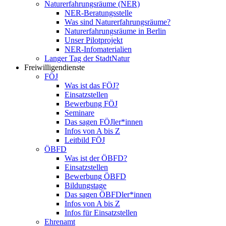
Naturerfahrungsräume (NER)
NER-Beratungsstelle
Was sind Naturerfahrungsräume?
Naturerfahrungsräume in Berlin
Unser Pilotprojekt
NER-Infomaterialien
Langer Tag der StadtNatur
Freiwilligendienste
FÖJ
Was ist das FÖJ?
Einsatzstellen
Bewerbung FÖJ
Seminare
Das sagen FÖJler*innen
Infos von A bis Z
Leitbild FÖJ
ÖBFD
Was ist der ÖBFD?
Einsatzstellen
Bewerbung ÖBFD
Bildungstage
Das sagen ÖBFDler*innen
Infos von A bis Z
Infos für Einsatzstellen
Ehrenamt