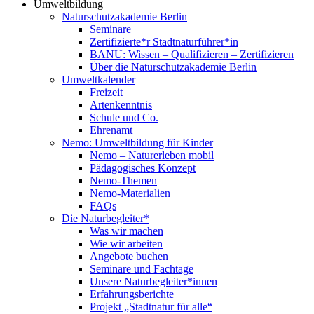
Umweltbildung
Naturschutzakademie Berlin
Seminare
Zertifizierte*r Stadtnaturführer*in
BANU: Wissen – Qualifizieren – Zertifizieren
Über die Naturschutzakademie Berlin
Umweltkalender
Freizeit
Artenkenntnis
Schule und Co.
Ehrenamt
Nemo: Umweltbildung für Kinder
Nemo – Naturerleben mobil
Pädagogisches Konzept
Nemo-Themen
Nemo-Materialien
FAQs
Die Naturbegleiter*
Was wir machen
Wie wir arbeiten
Angebote buchen
Seminare und Fachtage
Unsere Naturbegleiter*innen
Erfahrungsberichte
Projekt „Stadtnatur für alle“