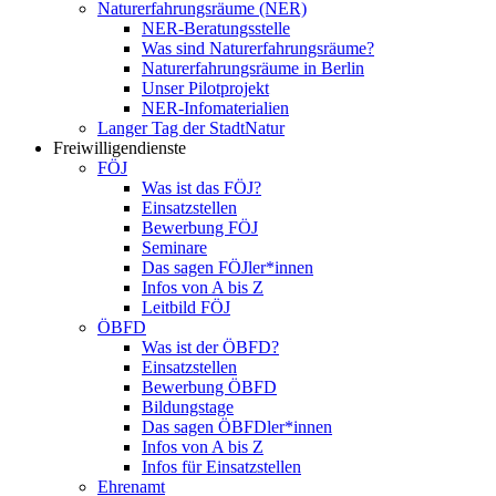
Naturerfahrungsräume (NER)
NER-Beratungsstelle
Was sind Naturerfahrungsräume?
Naturerfahrungsräume in Berlin
Unser Pilotprojekt
NER-Infomaterialien
Langer Tag der StadtNatur
Freiwilligendienste
FÖJ
Was ist das FÖJ?
Einsatzstellen
Bewerbung FÖJ
Seminare
Das sagen FÖJler*innen
Infos von A bis Z
Leitbild FÖJ
ÖBFD
Was ist der ÖBFD?
Einsatzstellen
Bewerbung ÖBFD
Bildungstage
Das sagen ÖBFDler*innen
Infos von A bis Z
Infos für Einsatzstellen
Ehrenamt