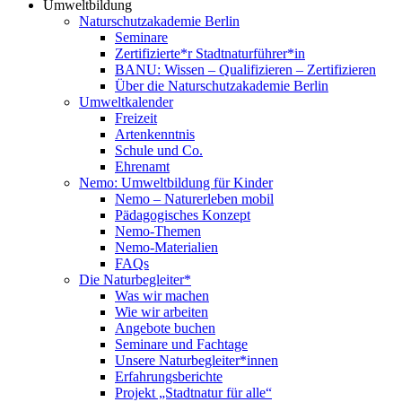
Umweltbildung
Naturschutzakademie Berlin
Seminare
Zertifizierte*r Stadtnaturführer*in
BANU: Wissen – Qualifizieren – Zertifizieren
Über die Naturschutzakademie Berlin
Umweltkalender
Freizeit
Artenkenntnis
Schule und Co.
Ehrenamt
Nemo: Umweltbildung für Kinder
Nemo – Naturerleben mobil
Pädagogisches Konzept
Nemo-Themen
Nemo-Materialien
FAQs
Die Naturbegleiter*
Was wir machen
Wie wir arbeiten
Angebote buchen
Seminare und Fachtage
Unsere Naturbegleiter*innen
Erfahrungsberichte
Projekt „Stadtnatur für alle“