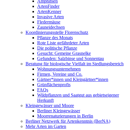
Amphibien
ArtenFinder
ArtenKenner
Invasive Arten
Fledermäuse
Zauneidechsen
Koordinierungsstelle Florenschutz
Pflanze des Monats
Rote Liste gefährdeter Arten
Die politische Pflanze
Gesucht: Gemeine Grasnelke
Gefunden: Salzbinse und Sonnentau
Beratung für biologische Vielfalt im Siedlungsbereich
Wohnungsunternehmen
Firmen, Vereine und Co.
Gärtner*innen und Kleingärtner*innen
Grünflächenprofis
FAQs
Wildpflanzen und Saatgut aus gebietseigener
Herkunft
Kleingewässer und Moore
Berliner Kleingewässer
Moorrenaturierungen in Berlin
Berliner Netzwerk für Artenkenntnis (BerNA)
Mehr Arten im Garten