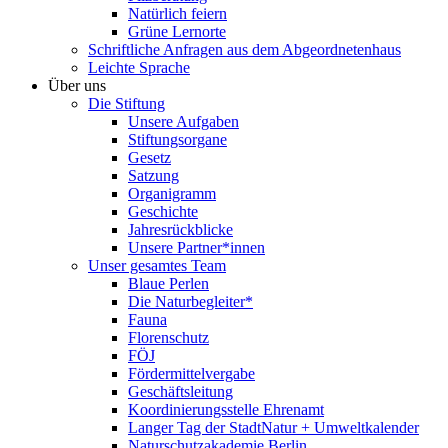
Natürlich feiern
Grüne Lernorte
Schriftliche Anfragen aus dem Abgeordnetenhaus
Leichte Sprache
Über uns
Die Stiftung
Unsere Aufgaben
Stiftungsorgane
Gesetz
Satzung
Organigramm
Geschichte
Jahresrückblicke
Unsere Partner*innen
Unser gesamtes Team
Blaue Perlen
Die Naturbegleiter*
Fauna
Florenschutz
FÖJ
Fördermittelvergabe
Geschäftsleitung
Koordinierungsstelle Ehrenamt
Langer Tag der StadtNatur + Umweltkalender
Naturschutzakademie Berlin