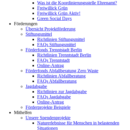
Was ist die Koordinierungsstelle Ehrenamt?
Freiwillick Grün
Freiwillick Grün Aktiv!
Green Social Days
Förderungen
Übersicht Projektförderung
Stiftungsmittel
Richtlinien Stiftungsmittel
FAQs Stiftungsmittel
Förderfonds Trenntstadt Berlin
Richtlinien Trenntstadt Berlin
FAQs Trenntstadt
Online-Antrag
Förderfonds Abfallberatung Zero Waste
Richtlinien Abfallberatung
FAQs Abfallberatung
Jagdabgabe
Richtlinien zur Jagdabgabe
FAQs Jagdabgabe
Online-Antrag
Förderprojekte Beispiele
Mithelfen
Unsere Spendenprojekte
Naturerlebnisse für Menschen in belastenden
Situationen