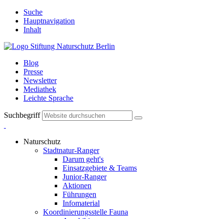
Suche
Hauptnavigation
Inhalt
Blog
Presse
Newsletter
Mediathek
Leichte Sprache
Suchbegriff
Naturschutz
Stadtnatur-Ranger
Darum geht's
Einsatzgebiete & Teams
Junior-Ranger
Aktionen
Führungen
Infomaterial
Koordinierungsstelle Fauna