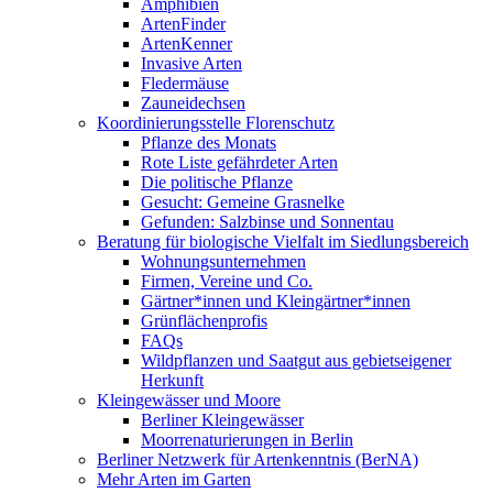
Amphibien
ArtenFinder
ArtenKenner
Invasive Arten
Fledermäuse
Zauneidechsen
Koordinierungsstelle Florenschutz
Pflanze des Monats
Rote Liste gefährdeter Arten
Die politische Pflanze
Gesucht: Gemeine Grasnelke
Gefunden: Salzbinse und Sonnentau
Beratung für biologische Vielfalt im Siedlungsbereich
Wohnungsunternehmen
Firmen, Vereine und Co.
Gärtner*innen und Kleingärtner*innen
Grünflächenprofis
FAQs
Wildpflanzen und Saatgut aus gebietseigener
Herkunft
Kleingewässer und Moore
Berliner Kleingewässer
Moorrenaturierungen in Berlin
Berliner Netzwerk für Artenkenntnis (BerNA)
Mehr Arten im Garten