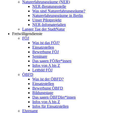
Naturerfahrungsräume (NER)
NER-Beratungsstelle
Was sind Naturerfahrungsräume?
Naturerfahrungsräume in Berlin
Unser Pilotprojekt
NER-Infomaterialien
Langer Tag der StadtNatur
Freiwilligendienste
FÖJ
Was ist das FÖJ?
Einsatzstellen
Bewerbung FÖJ
Seminare
Das sagen FÖJler*innen
Infos von A bis Z
Leitbild FÖJ
ÖBFD
Was ist der ÖBFD?
Einsatzstellen
Bewerbung ÖBFD
Bildungstage
Das sagen ÖBFDler*innen
Infos von A bis Z
Infos für Einsatzstellen
Ehrenamt