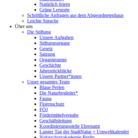
Natürlich feiern
Grüne Lernorte
Schriftliche Anfragen aus dem Abgeordnetenhaus
Leichte Sprache
Über uns
Die Stiftung
Unsere Aufgaben
Stiftungsorgane
Gesetz
Satzung
Organigramm
Geschichte
Jahresrückblicke
Unsere Partner*innen
Unser gesamtes Team
Blaue Perlen
Die Naturbegleiter*
Fauna
Florenschutz
FÖJ
Fördermittelvergabe
Geschäftsleitung
Koordinierungsstelle Ehrenamt
Langer Tag der StadtNatur + Umweltkalender
Naturschutzakademie Berlin