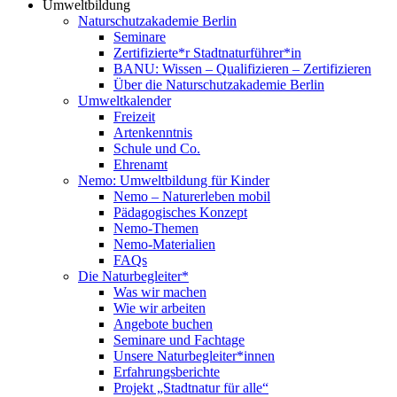
Umweltbildung
Naturschutzakademie Berlin
Seminare
Zertifizierte*r Stadtnaturführer*in
BANU: Wissen – Qualifizieren – Zertifizieren
Über die Naturschutzakademie Berlin
Umweltkalender
Freizeit
Artenkenntnis
Schule und Co.
Ehrenamt
Nemo: Umweltbildung für Kinder
Nemo – Naturerleben mobil
Pädagogisches Konzept
Nemo-Themen
Nemo-Materialien
FAQs
Die Naturbegleiter*
Was wir machen
Wie wir arbeiten
Angebote buchen
Seminare und Fachtage
Unsere Naturbegleiter*innen
Erfahrungsberichte
Projekt „Stadtnatur für alle“