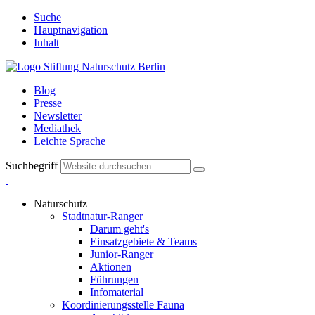
Suche
Hauptnavigation
Inhalt
Blog
Presse
Newsletter
Mediathek
Leichte Sprache
Suchbegriff
Naturschutz
Stadtnatur-Ranger
Darum geht's
Einsatzgebiete & Teams
Junior-Ranger
Aktionen
Führungen
Infomaterial
Koordinierungsstelle Fauna