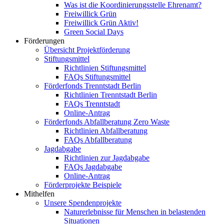
Was ist die Koordinierungsstelle Ehrenamt?
Freiwillick Grün
Freiwillick Grün Aktiv!
Green Social Days
Förderungen
Übersicht Projektförderung
Stiftungsmittel
Richtlinien Stiftungsmittel
FAQs Stiftungsmittel
Förderfonds Trenntstadt Berlin
Richtlinien Trenntstadt Berlin
FAQs Trenntstadt
Online-Antrag
Förderfonds Abfallberatung Zero Waste
Richtlinien Abfallberatung
FAQs Abfallberatung
Jagdabgabe
Richtlinien zur Jagdabgabe
FAQs Jagdabgabe
Online-Antrag
Förderprojekte Beispiele
Mithelfen
Unsere Spendenprojekte
Naturerlebnisse für Menschen in belastenden
Situationen