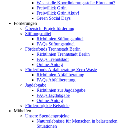
Was ist die Koordinierungsstelle Ehrenamt?
Freiwillick Grün
Freiwillick Grün Aktiv!
Green Social Days
Förderungen
Übersicht Projektförderung
Stiftungsmittel
Richtlinien Stiftungsmittel
FAQs Stiftungsmittel
Förderfonds Trenntstadt Berlin
Richtlinien Trenntstadt Berlin
FAQs Trenntstadt
Online-Antrag
Förderfonds Abfallberatung Zero Waste
Richtlinien Abfallberatung
FAQs Abfallberatung
Jagdabgabe
Richtlinien zur Jagdabgabe
FAQs Jagdabgabe
Online-Antrag
Förderprojekte Beispiele
Mithelfen
Unsere Spendenprojekte
Naturerlebnisse für Menschen in belastenden
Situationen