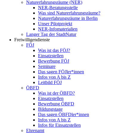
Naturerfahrungsräume (NER)
NER-Beratungsstelle
Was sind Naturerfahrungsräume?
Naturerfahrungsräume in Berlin
Unser Pilotprojekt
NER-Infomaterialien
Langer Tag der StadtNatur
Freiwilligendienste
FÖJ
Was ist das FÖJ?
Einsatzstellen
Bewerbung FÖJ
Seminare
Das sagen FÖJler*innen
Infos von A bis Z
Leitbild FÖJ
ÖBFD
Was ist der ÖBFD?
Einsatzstellen
Bewerbung ÖBFD
Bildungstage
Das sagen ÖBFDler*innen
Infos von A bis Z
Infos für Einsatzstellen
Ehrenamt