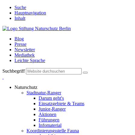
Suche
Hauptnavigation
Inhalt
Blog
Presse
Newsletter
Mediathek
Leichte Sprache
Suchbegriff
Naturschutz
Stadtnatur-Ranger
Darum geht's
Einsatzgebiete & Teams
Junior-Ranger
Aktionen
Führungen
Infomaterial
Koordinierungsstelle Fauna