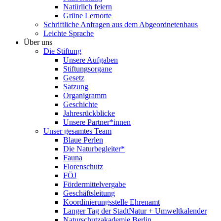
Natürlich feiern
Grüne Lernorte
Schriftliche Anfragen aus dem Abgeordnetenhaus
Leichte Sprache
Über uns
Die Stiftung
Unsere Aufgaben
Stiftungsorgane
Gesetz
Satzung
Organigramm
Geschichte
Jahresrückblicke
Unsere Partner*innen
Unser gesamtes Team
Blaue Perlen
Die Naturbegleiter*
Fauna
Florenschutz
FÖJ
Fördermittelvergabe
Geschäftsleitung
Koordinierungsstelle Ehrenamt
Langer Tag der StadtNatur + Umweltkalender
Naturschutzakademie Berlin