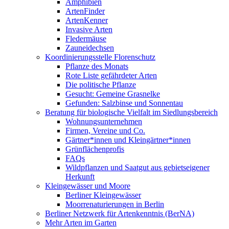
Amphibien
ArtenFinder
ArtenKenner
Invasive Arten
Fledermäuse
Zauneidechsen
Koordinierungsstelle Florenschutz
Pflanze des Monats
Rote Liste gefährdeter Arten
Die politische Pflanze
Gesucht: Gemeine Grasnelke
Gefunden: Salzbinse und Sonnentau
Beratung für biologische Vielfalt im Siedlungsbereich
Wohnungsunternehmen
Firmen, Vereine und Co.
Gärtner*innen und Kleingärtner*innen
Grünflächenprofis
FAQs
Wildpflanzen und Saatgut aus gebietseigener
Herkunft
Kleingewässer und Moore
Berliner Kleingewässer
Moorrenaturierungen in Berlin
Berliner Netzwerk für Artenkenntnis (BerNA)
Mehr Arten im Garten