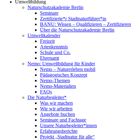
Umweltbildung
Naturschutzakademie Berlin
Seminare
Zertifizierte*r Stadtnaturführer*in
BANU: Wissen – Qualifizieren – Zertifizieren
Über die Naturschutzakademie Berlin
Umweltkalender
Freizeit
Artenkenntnis
Schule und Co.
Ehrenamt
Nemo: Umweltbildung für Kinder
Nemo – Naturerleben mobil
Pädagogisches Konzept
Nemo-Themen
Nemo-Materialien
FAQs
Die Naturbegleiter*
Was wir machen
Wie wir arbeiten
Angebote buchen
Seminare und Fachtage
Unsere Naturbegleiter*innen
Erfahrungsberichte
Projekt „Stadtnatur für alle“