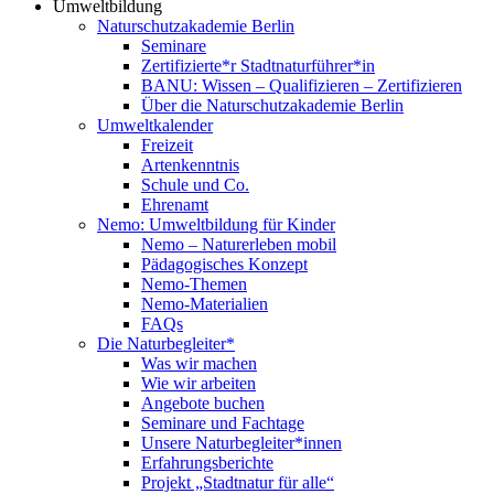
Umweltbildung
Naturschutzakademie Berlin
Seminare
Zertifizierte*r Stadtnaturführer*in
BANU: Wissen – Qualifizieren – Zertifizieren
Über die Naturschutzakademie Berlin
Umweltkalender
Freizeit
Artenkenntnis
Schule und Co.
Ehrenamt
Nemo: Umweltbildung für Kinder
Nemo – Naturerleben mobil
Pädagogisches Konzept
Nemo-Themen
Nemo-Materialien
FAQs
Die Naturbegleiter*
Was wir machen
Wie wir arbeiten
Angebote buchen
Seminare und Fachtage
Unsere Naturbegleiter*innen
Erfahrungsberichte
Projekt „Stadtnatur für alle“