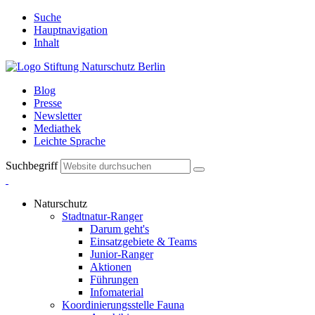
Suche
Hauptnavigation
Inhalt
Blog
Presse
Newsletter
Mediathek
Leichte Sprache
Suchbegriff
Naturschutz
Stadtnatur-Ranger
Darum geht's
Einsatzgebiete & Teams
Junior-Ranger
Aktionen
Führungen
Infomaterial
Koordinierungsstelle Fauna