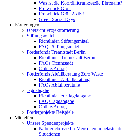
Was ist die Koordinierungsstelle Ehrenamt?
Freiwillick Grün
Freiwillick Grün Aktiv!
Green Social Days
Förderungen
Übersicht Projektförderung
Stiftungsmittel
Richtlinien Stiftungsmittel
FAQs Stiftungsmittel
Förderfonds Trenntstadt Berlin
Richtlinien Trenntstadt Berlin
FAQs Trenntstadt
Online-Antrag
Förderfonds Abfallberatung Zero Waste
Richtlinien Abfallberatung
FAQs Abfallberatung
Jagdabgabe
Richtlinien zur Jagdabgabe
FAQs Jagdabgabe
Online-Antrag
Förderprojekte Beispiele
Mithelfen
Unsere Spendenprojekte
Naturerlebnisse für Menschen in belastenden
Situationen