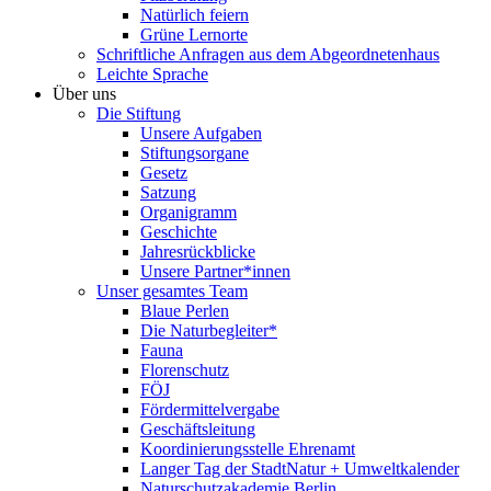
Natürlich feiern
Grüne Lernorte
Schriftliche Anfragen aus dem Abgeordnetenhaus
Leichte Sprache
Über uns
Die Stiftung
Unsere Aufgaben
Stiftungsorgane
Gesetz
Satzung
Organigramm
Geschichte
Jahresrückblicke
Unsere Partner*innen
Unser gesamtes Team
Blaue Perlen
Die Naturbegleiter*
Fauna
Florenschutz
FÖJ
Fördermittelvergabe
Geschäftsleitung
Koordinierungsstelle Ehrenamt
Langer Tag der StadtNatur + Umweltkalender
Naturschutzakademie Berlin