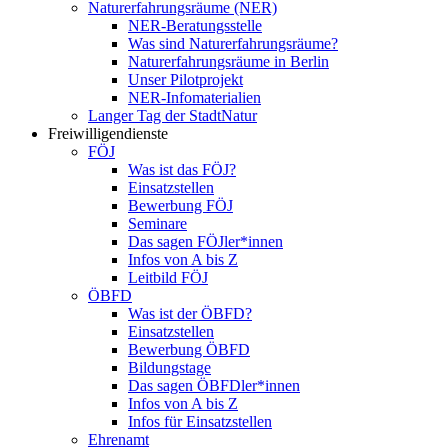
Naturerfahrungsräume (NER)
NER-Beratungsstelle
Was sind Naturerfahrungsräume?
Naturerfahrungsräume in Berlin
Unser Pilotprojekt
NER-Infomaterialien
Langer Tag der StadtNatur
Freiwilligendienste
FÖJ
Was ist das FÖJ?
Einsatzstellen
Bewerbung FÖJ
Seminare
Das sagen FÖJler*innen
Infos von A bis Z
Leitbild FÖJ
ÖBFD
Was ist der ÖBFD?
Einsatzstellen
Bewerbung ÖBFD
Bildungstage
Das sagen ÖBFDler*innen
Infos von A bis Z
Infos für Einsatzstellen
Ehrenamt