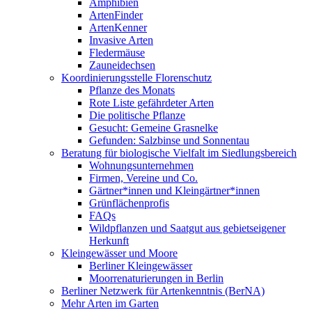
Amphibien
ArtenFinder
ArtenKenner
Invasive Arten
Fledermäuse
Zauneidechsen
Koordinierungsstelle Florenschutz
Pflanze des Monats
Rote Liste gefährdeter Arten
Die politische Pflanze
Gesucht: Gemeine Grasnelke
Gefunden: Salzbinse und Sonnentau
Beratung für biologische Vielfalt im Siedlungsbereich
Wohnungsunternehmen
Firmen, Vereine und Co.
Gärtner*innen und Kleingärtner*innen
Grünflächenprofis
FAQs
Wildpflanzen und Saatgut aus gebietseigener
Herkunft
Kleingewässer und Moore
Berliner Kleingewässer
Moorrenaturierungen in Berlin
Berliner Netzwerk für Artenkenntnis (BerNA)
Mehr Arten im Garten