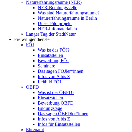
Naturerfahrungsräume (NER)
NER-Beratungsstelle
Was sind Naturerfahrungsräume?
Naturerfahrungsräume in Berlin
Unser Pilotprojekt
NER-Infomaterialien
Langer Tag der StadtNatur
Freiwilligendienste
FÖJ
Was ist das FÖJ?
Einsatzstellen
Bewerbung FÖJ
Seminare
Das sagen FÖJler*innen
Infos von A bis Z
Leitbild FÖJ
ÖBFD
Was ist der ÖBFD?
Einsatzstellen
Bewerbung ÖBFD
Bildungstage
Das sagen ÖBFDler*innen
Infos von A bis Z
Infos für Einsatzstellen
Ehrenamt