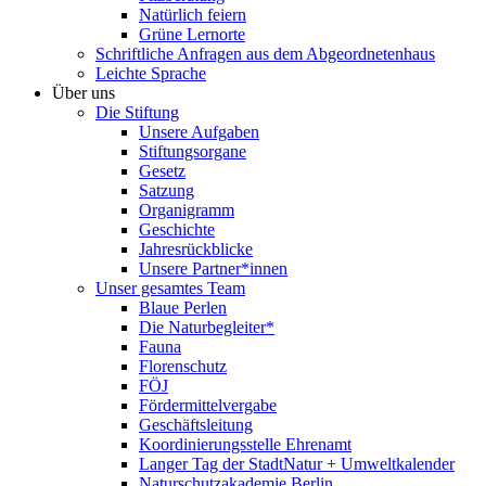
Natürlich feiern
Grüne Lernorte
Schriftliche Anfragen aus dem Abgeordnetenhaus
Leichte Sprache
Über uns
Die Stiftung
Unsere Aufgaben
Stiftungsorgane
Gesetz
Satzung
Organigramm
Geschichte
Jahresrückblicke
Unsere Partner*innen
Unser gesamtes Team
Blaue Perlen
Die Naturbegleiter*
Fauna
Florenschutz
FÖJ
Fördermittelvergabe
Geschäftsleitung
Koordinierungsstelle Ehrenamt
Langer Tag der StadtNatur + Umweltkalender
Naturschutzakademie Berlin