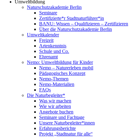
Umweltbildung
Naturschutzakademie Berlin
Seminare
Zertifizierte*r Stadtnaturführer*in
BANU: Wissen – Qualifizieren – Zertifizieren
Über die Naturschutzakademie Berlin
Umweltkalender
Freizeit
Artenkenntnis
Schule und Co.
Ehrenamt
Nemo: Umweltbildung für Kinder
Nemo – Naturerleben mobil
Pädagogisches Konzept
Nemo-Themen
Nemo-Materialien
FAQs
Die Naturbegleiter*
Was wir machen
Wie wir arbeiten
Angebote buchen
Seminare und Fachtage
Unsere Naturbegleiter*innen
Erfahrungsberichte
Projekt „Stadtnatur für alle“