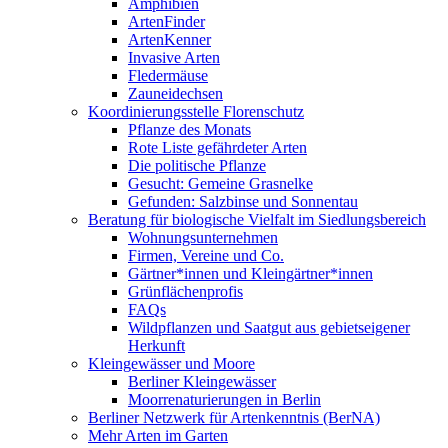
Amphibien
ArtenFinder
ArtenKenner
Invasive Arten
Fledermäuse
Zauneidechsen
Koordinierungsstelle Florenschutz
Pflanze des Monats
Rote Liste gefährdeter Arten
Die politische Pflanze
Gesucht: Gemeine Grasnelke
Gefunden: Salzbinse und Sonnentau
Beratung für biologische Vielfalt im Siedlungsbereich
Wohnungsunternehmen
Firmen, Vereine und Co.
Gärtner*innen und Kleingärtner*innen
Grünflächenprofis
FAQs
Wildpflanzen und Saatgut aus gebietseigener
Herkunft
Kleingewässer und Moore
Berliner Kleingewässer
Moorrenaturierungen in Berlin
Berliner Netzwerk für Artenkenntnis (BerNA)
Mehr Arten im Garten