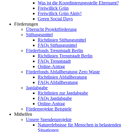
Was ist die Koordinierungsstelle Ehrenamt?
Freiwillick Grün
Freiwillick Grün Aktiv!
Green Social Days
Förderungen
Übersicht Projektförderung
Stiftungsmittel
Richtlinien Stiftungsmittel
FAQs Stiftungsmittel
Förderfonds Trenntstadt Berlin
Richtlinien Trenntstadt Berlin
FAQs Trenntstadt
Online-Antrag
Förderfonds Abfallberatung Zero Waste
Richtlinien Abfallberatung
FAQs Abfallberatung
Jagdabgabe
Richtlinien zur Jagdabgabe
FAQs Jagdabgabe
Online-Antrag
Förderprojekte Beispiele
Mithelfen
Unsere Spendenprojekte
Naturerlebnisse für Menschen in belastenden
Situationen