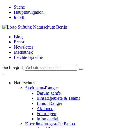
Suche
Hauptnavigation
Inhalt
Blog
Presse
Newsletter
Mediathek
Leichte Sprache
Suchbegriff
Naturschutz
Stadtnatur-Ranger
Darum geht's
Einsatzgebiete & Teams
Junior-Ranger
Aktionen
Führungen
Infomaterial
Koordinierungsstelle Fauna