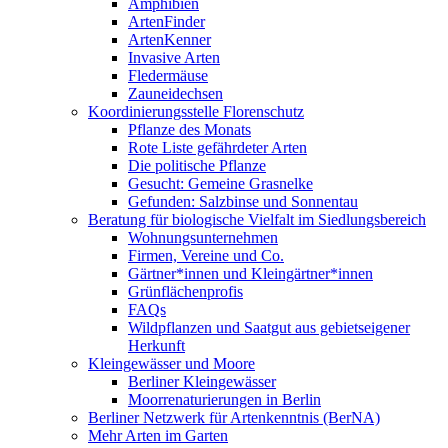
Amphibien
ArtenFinder
ArtenKenner
Invasive Arten
Fledermäuse
Zauneidechsen
Koordinierungsstelle Florenschutz
Pflanze des Monats
Rote Liste gefährdeter Arten
Die politische Pflanze
Gesucht: Gemeine Grasnelke
Gefunden: Salzbinse und Sonnentau
Beratung für biologische Vielfalt im Siedlungsbereich
Wohnungsunternehmen
Firmen, Vereine und Co.
Gärtner*innen und Kleingärtner*innen
Grünflächenprofis
FAQs
Wildpflanzen und Saatgut aus gebietseigener
Herkunft
Kleingewässer und Moore
Berliner Kleingewässer
Moorrenaturierungen in Berlin
Berliner Netzwerk für Artenkenntnis (BerNA)
Mehr Arten im Garten