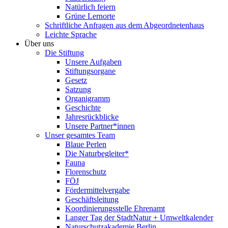
Natürlich feiern
Grüne Lernorte
Schriftliche Anfragen aus dem Abgeordnetenhaus
Leichte Sprache
Über uns
Die Stiftung
Unsere Aufgaben
Stiftungsorgane
Gesetz
Satzung
Organigramm
Geschichte
Jahresrückblicke
Unsere Partner*innen
Unser gesamtes Team
Blaue Perlen
Die Naturbegleiter*
Fauna
Florenschutz
FÖJ
Fördermittelvergabe
Geschäftsleitung
Koordinierungsstelle Ehrenamt
Langer Tag der StadtNatur + Umweltkalender
Naturschutzakademie Berlin