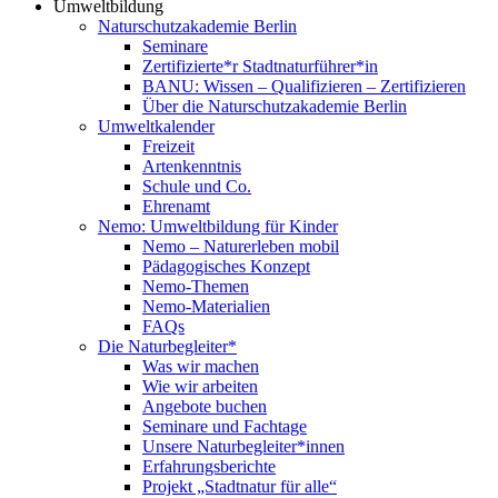
Umweltbildung
Naturschutzakademie Berlin
Seminare
Zertifizierte*r Stadtnaturführer*in
BANU: Wissen – Qualifizieren – Zertifizieren
Über die Naturschutzakademie Berlin
Umweltkalender
Freizeit
Artenkenntnis
Schule und Co.
Ehrenamt
Nemo: Umweltbildung für Kinder
Nemo – Naturerleben mobil
Pädagogisches Konzept
Nemo-Themen
Nemo-Materialien
FAQs
Die Naturbegleiter*
Was wir machen
Wie wir arbeiten
Angebote buchen
Seminare und Fachtage
Unsere Naturbegleiter*innen
Erfahrungsberichte
Projekt „Stadtnatur für alle“