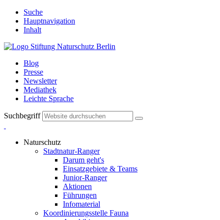
Suche
Hauptnavigation
Inhalt
Blog
Presse
Newsletter
Mediathek
Leichte Sprache
Suchbegriff
Naturschutz
Stadtnatur-Ranger
Darum geht's
Einsatzgebiete & Teams
Junior-Ranger
Aktionen
Führungen
Infomaterial
Koordinierungsstelle Fauna