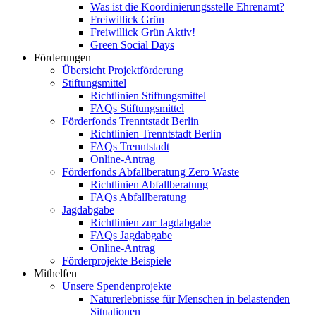
Was ist die Koordinierungsstelle Ehrenamt?
Freiwillick Grün
Freiwillick Grün Aktiv!
Green Social Days
Förderungen
Übersicht Projektförderung
Stiftungsmittel
Richtlinien Stiftungsmittel
FAQs Stiftungsmittel
Förderfonds Trenntstadt Berlin
Richtlinien Trenntstadt Berlin
FAQs Trenntstadt
Online-Antrag
Förderfonds Abfallberatung Zero Waste
Richtlinien Abfallberatung
FAQs Abfallberatung
Jagdabgabe
Richtlinien zur Jagdabgabe
FAQs Jagdabgabe
Online-Antrag
Förderprojekte Beispiele
Mithelfen
Unsere Spendenprojekte
Naturerlebnisse für Menschen in belastenden
Situationen