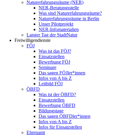
Naturerfahrungsräume (NER)
NER-Beratungsstelle
Was sind Naturerfahrungsräume?
Naturerfahrungsräume in Berlin
Unser Pilotprojekt
NER-Infomaterialien
Langer Tag der StadtNatur
Freiwilligendienste
FÖJ
Was ist das FÖJ?
Einsatzstellen
Bewerbung FÖJ
Seminare
Das sagen FÖJler*innen
Infos von A bis Z
Leitbild FÖJ
ÖBFD
Was ist der ÖBFD?
Einsatzstellen
Bewerbung ÖBFD
Bildungstage
Das sagen ÖBFDler*innen
Infos von A bis Z
Infos für Einsatzstellen
Ehrenamt