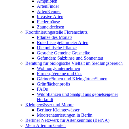
Amphibien
ArtenFinder
ArtenKenner
Invasive Arten
Fledermäuse
Zauneidechsen
Koordinierungsstelle Florenschutz
Pflanze des Monats
Rote Liste gefährdeter Arten
Die politische Pflanze
Gesucht: Gemeine Grasnelke
Gefunden: Salzbinse und Sonnentau
Beratung für biologische Vielfalt im Siedlungsbereich
Wohnungsunternehmen
Firmen, Vereine und Co.
Gärtner*innen und Kleingärtner*innen
Grünflächenprofis
FAQs
Wildpflanzen und Saatgut aus gebietseigener
Herkunft
Kleingewässer und Moore
Berliner Kleingewässer
Moorrenaturierungen in Berlin
Berliner Netzwerk für Artenkenntnis (BerNA)
Mehr Arten im Garten