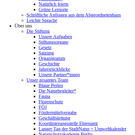
Natürlich feiern
Grüne Lernorte
Schriftliche Anfragen aus dem Abgeordnetenhaus
Leichte Sprache
Über uns
Die Stiftung
Unsere Aufgaben
Stiftungsorgane
Gesetz
Satzung
Organigramm
Geschichte
Jahresrückblicke
Unsere Partner*innen
Unser gesamtes Team
Blaue Perlen
Die Naturbegleiter*
Fauna
Florenschutz
FÖJ
Fördermittelvergabe
Geschäftsleitung
Koordinierungsstelle Ehrenamt
Langer Tag der StadtNatur + Umweltkalender
Naturschutzakademie Berlin