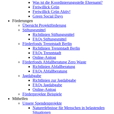
Was ist die Koordinierungsstelle Ehrenamt?
Freiwillick Grün
Freiwillick Grün Aktiv!
Green Social Days
Förderungen
Übersicht Projektförderung
Stiftungsmittel
Richtlinien Stiftungsmittel
FAQs Stiftungsmittel
Förderfonds Trenntstadt Berlin
Richtlinien Trenntstadt Berlin
FAQs Trenntstadt
Online-Antrag
Förderfonds Abfallberatung Zero Waste
Richtlinien Abfallberatung
FAQs Abfallberatung
Jagdabgabe
Richtlinien zur Jagdabgabe
FAQs Jagdabgabe
Online-Antrag
Förderprojekte Beispiele
Mithelfen
Unsere Spendenprojekte
Naturerlebnisse für Menschen in belastenden
Situationen