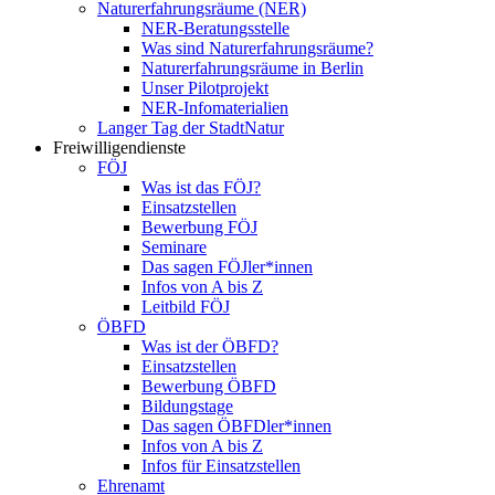
Naturerfahrungsräume (NER)
NER-Beratungsstelle
Was sind Naturerfahrungsräume?
Naturerfahrungsräume in Berlin
Unser Pilotprojekt
NER-Infomaterialien
Langer Tag der StadtNatur
Freiwilligendienste
FÖJ
Was ist das FÖJ?
Einsatzstellen
Bewerbung FÖJ
Seminare
Das sagen FÖJler*innen
Infos von A bis Z
Leitbild FÖJ
ÖBFD
Was ist der ÖBFD?
Einsatzstellen
Bewerbung ÖBFD
Bildungstage
Das sagen ÖBFDler*innen
Infos von A bis Z
Infos für Einsatzstellen
Ehrenamt