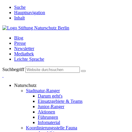
Suche
Hauptnavigation
Inhalt
Blog
Presse
Newsletter
Mediathek
Leichte Sprache
Suchbegriff
Naturschutz
Stadtnatur-Ranger
Darum geht's
Einsatzgebiete & Teams
Junior-Ranger
Aktionen
Führungen
Infomaterial
Koordinierungsstelle Fauna