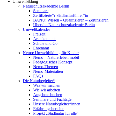
Umweltbildung
Naturschutzakademie Berlin
Seminare
Zertifizierte*r Stadtnaturführer*in
BANU: Wissen – Qualifizieren – Zertifizieren
Über die Naturschutzakademie Berlin
Umweltkalender
Freizeit
Artenkenntnis
Schule und Co.
Ehrenamt
Nemo: Umweltbildung für Kinder
Nemo – Naturerleben mobil
Pädagogisches Konzept
Nemo-Themen
Nemo-Materialien
FAQs
Die Naturbegleiter*
Was wir machen
Wie wir arbeiten
Angebote buchen
Seminare und Fachtage
Unsere Naturbegleiter*innen
Erfahrungsberichte
Projekt „Stadtnatur für alle“