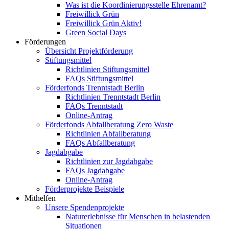
Was ist die Koordinierungsstelle Ehrenamt?
Freiwillick Grün
Freiwillick Grün Aktiv!
Green Social Days
Förderungen
Übersicht Projektförderung
Stiftungsmittel
Richtlinien Stiftungsmittel
FAQs Stiftungsmittel
Förderfonds Trenntstadt Berlin
Richtlinien Trenntstadt Berlin
FAQs Trenntstadt
Online-Antrag
Förderfonds Abfallberatung Zero Waste
Richtlinien Abfallberatung
FAQs Abfallberatung
Jagdabgabe
Richtlinien zur Jagdabgabe
FAQs Jagdabgabe
Online-Antrag
Förderprojekte Beispiele
Mithelfen
Unsere Spendenprojekte
Naturerlebnisse für Menschen in belastenden
Situationen