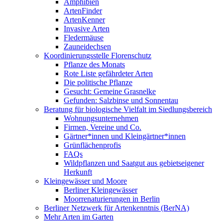
Amphibien
ArtenFinder
ArtenKenner
Invasive Arten
Fledermäuse
Zauneidechsen
Koordinierungsstelle Florenschutz
Pflanze des Monats
Rote Liste gefährdeter Arten
Die politische Pflanze
Gesucht: Gemeine Grasnelke
Gefunden: Salzbinse und Sonnentau
Beratung für biologische Vielfalt im Siedlungsbereich
Wohnungsunternehmen
Firmen, Vereine und Co.
Gärtner*innen und Kleingärtner*innen
Grünflächenprofis
FAQs
Wildpflanzen und Saatgut aus gebietseigener
Herkunft
Kleingewässer und Moore
Berliner Kleingewässer
Moorrenaturierungen in Berlin
Berliner Netzwerk für Artenkenntnis (BerNA)
Mehr Arten im Garten