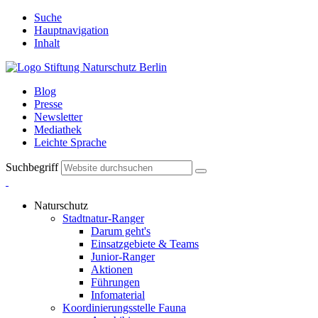
Suche
Hauptnavigation
Inhalt
Blog
Presse
Newsletter
Mediathek
Leichte Sprache
Suchbegriff
Naturschutz
Stadtnatur-Ranger
Darum geht's
Einsatzgebiete & Teams
Junior-Ranger
Aktionen
Führungen
Infomaterial
Koordinierungsstelle Fauna