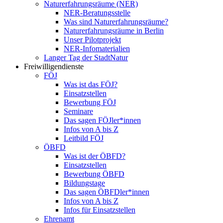
Naturerfahrungsräume (NER)
NER-Beratungsstelle
Was sind Naturerfahrungsräume?
Naturerfahrungsräume in Berlin
Unser Pilotprojekt
NER-Infomaterialien
Langer Tag der StadtNatur
Freiwilligendienste
FÖJ
Was ist das FÖJ?
Einsatzstellen
Bewerbung FÖJ
Seminare
Das sagen FÖJler*innen
Infos von A bis Z
Leitbild FÖJ
ÖBFD
Was ist der ÖBFD?
Einsatzstellen
Bewerbung ÖBFD
Bildungstage
Das sagen ÖBFDler*innen
Infos von A bis Z
Infos für Einsatzstellen
Ehrenamt