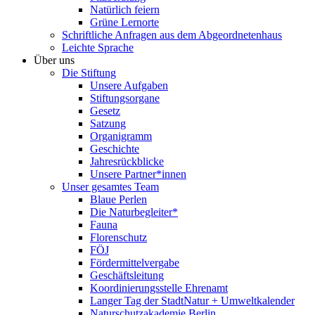
Natürlich feiern
Grüne Lernorte
Schriftliche Anfragen aus dem Abgeordnetenhaus
Leichte Sprache
Über uns
Die Stiftung
Unsere Aufgaben
Stiftungsorgane
Gesetz
Satzung
Organigramm
Geschichte
Jahresrückblicke
Unsere Partner*innen
Unser gesamtes Team
Blaue Perlen
Die Naturbegleiter*
Fauna
Florenschutz
FÖJ
Fördermittelvergabe
Geschäftsleitung
Koordinierungsstelle Ehrenamt
Langer Tag der StadtNatur + Umweltkalender
Naturschutzakademie Berlin