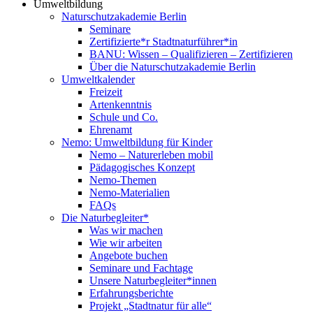
Umweltbildung
Naturschutzakademie Berlin
Seminare
Zertifizierte*r Stadtnaturführer*in
BANU: Wissen – Qualifizieren – Zertifizieren
Über die Naturschutzakademie Berlin
Umweltkalender
Freizeit
Artenkenntnis
Schule und Co.
Ehrenamt
Nemo: Umweltbildung für Kinder
Nemo – Naturerleben mobil
Pädagogisches Konzept
Nemo-Themen
Nemo-Materialien
FAQs
Die Naturbegleiter*
Was wir machen
Wie wir arbeiten
Angebote buchen
Seminare und Fachtage
Unsere Naturbegleiter*innen
Erfahrungsberichte
Projekt „Stadtnatur für alle“