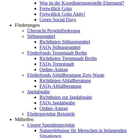
Was ist die Koordinierungsstelle Ehrenamt?
Freiwillick Grün
Freiwillick Grün Aktiv!
Green Social Days
Förderungen
Übersicht Projektförderung
Stiftungsmittel
Richtlinien Stiftungsmittel
FAQs Stiftungsmittel
Förderfonds Trenntstadt Berlin
Richtlinien Trenntstadt Berlin
FAQs Trenntstadt
Online-Antrag
Förderfonds Abfallberatung Zero Waste
Richtlinien Abfallberatung
FAQs Abfallberatung
Jagdabgabe
Richtlinien zur Jagdabgabe
FAQs Jagdabgabe
Online-Antrag
Förderprojekte Beispiele
Mithelfen
Unsere Spendenprojekte
Naturerlebnisse für Menschen in belastenden
Situationen