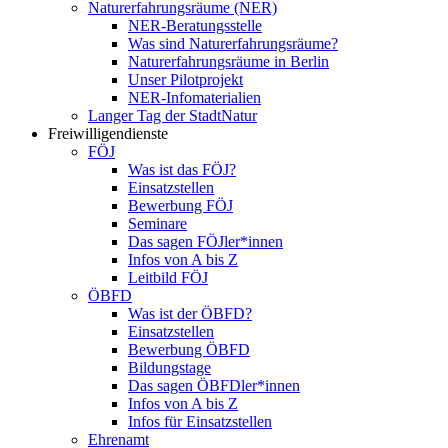
Naturerfahrungsräume (NER)
NER-Beratungsstelle
Was sind Naturerfahrungsräume?
Naturerfahrungsräume in Berlin
Unser Pilotprojekt
NER-Infomaterialien
Langer Tag der StadtNatur
Freiwilligendienste
FÖJ
Was ist das FÖJ?
Einsatzstellen
Bewerbung FÖJ
Seminare
Das sagen FÖJler*innen
Infos von A bis Z
Leitbild FÖJ
ÖBFD
Was ist der ÖBFD?
Einsatzstellen
Bewerbung ÖBFD
Bildungstage
Das sagen ÖBFDler*innen
Infos von A bis Z
Infos für Einsatzstellen
Ehrenamt