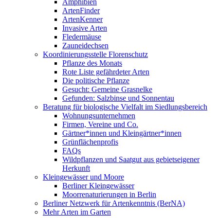
Amphibien
ArtenFinder
ArtenKenner
Invasive Arten
Fledermäuse
Zauneidechsen
Koordinierungsstelle Florenschutz
Pflanze des Monats
Rote Liste gefährdeter Arten
Die politische Pflanze
Gesucht: Gemeine Grasnelke
Gefunden: Salzbinse und Sonnentau
Beratung für biologische Vielfalt im Siedlungsbereich
Wohnungsunternehmen
Firmen, Vereine und Co.
Gärtner*innen und Kleingärtner*innen
Grünflächenprofis
FAQs
Wildpflanzen und Saatgut aus gebietseigener
Herkunft
Kleingewässer und Moore
Berliner Kleingewässer
Moorrenaturierungen in Berlin
Berliner Netzwerk für Artenkenntnis (BerNA)
Mehr Arten im Garten