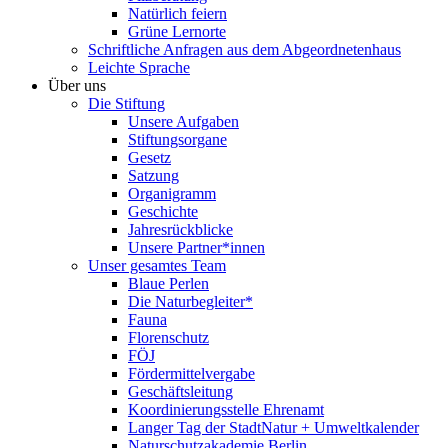
Natürlich feiern
Grüne Lernorte
Schriftliche Anfragen aus dem Abgeordnetenhaus
Leichte Sprache
Über uns
Die Stiftung
Unsere Aufgaben
Stiftungsorgane
Gesetz
Satzung
Organigramm
Geschichte
Jahresrückblicke
Unsere Partner*innen
Unser gesamtes Team
Blaue Perlen
Die Naturbegleiter*
Fauna
Florenschutz
FÖJ
Fördermittelvergabe
Geschäftsleitung
Koordinierungsstelle Ehrenamt
Langer Tag der StadtNatur + Umweltkalender
Naturschutzakademie Berlin