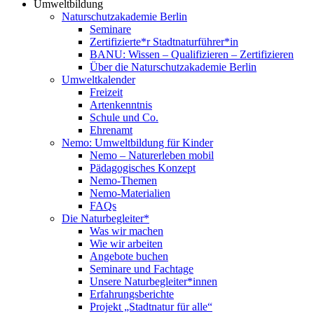
Umweltbildung
Naturschutzakademie Berlin
Seminare
Zertifizierte*r Stadtnaturführer*in
BANU: Wissen – Qualifizieren – Zertifizieren
Über die Naturschutzakademie Berlin
Umweltkalender
Freizeit
Artenkenntnis
Schule und Co.
Ehrenamt
Nemo: Umweltbildung für Kinder
Nemo – Naturerleben mobil
Pädagogisches Konzept
Nemo-Themen
Nemo-Materialien
FAQs
Die Naturbegleiter*
Was wir machen
Wie wir arbeiten
Angebote buchen
Seminare und Fachtage
Unsere Naturbegleiter*innen
Erfahrungsberichte
Projekt „Stadtnatur für alle“