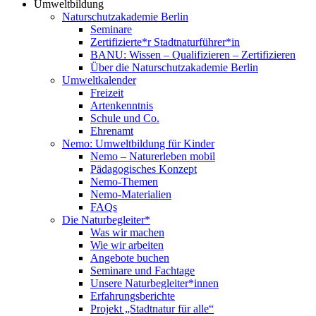
Umweltbildung
Naturschutzakademie Berlin
Seminare
Zertifizierte*r Stadtnaturführer*in
BANU: Wissen – Qualifizieren – Zertifizieren
Über die Naturschutzakademie Berlin
Umweltkalender
Freizeit
Artenkenntnis
Schule und Co.
Ehrenamt
Nemo: Umweltbildung für Kinder
Nemo – Naturerleben mobil
Pädagogisches Konzept
Nemo-Themen
Nemo-Materialien
FAQs
Die Naturbegleiter*
Was wir machen
Wie wir arbeiten
Angebote buchen
Seminare und Fachtage
Unsere Naturbegleiter*innen
Erfahrungsberichte
Projekt „Stadtnatur für alle“