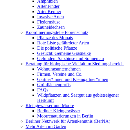
Amphibien
ArtenFinder
ArtenKenner
Invasive Arten
Fledermäuse
Zauneidechsen
Koordinierungsstelle Florenschutz
Pflanze des Monats
Rote Liste gefährdeter Arten
Die politische Pflanze
Gesucht: Gemeine Grasnelke
Gefunden: Salzbinse und Sonnentau
Beratung für biologische Vielfalt im Siedlungsbereich
Wohnungsunternehmen
Firmen, Vereine und Co.
Gärtner*innen und Kleingärtner*innen
Grünflächenprofis
FAQs
Wildpflanzen und Saatgut aus gebietseigener
Herkunft
Kleingewässer und Moore
Berliner Kleingewässer
Moorrenaturierungen in Berlin
Berliner Netzwerk für Artenkenntnis (BerNA)
Mehr Arten im Garten