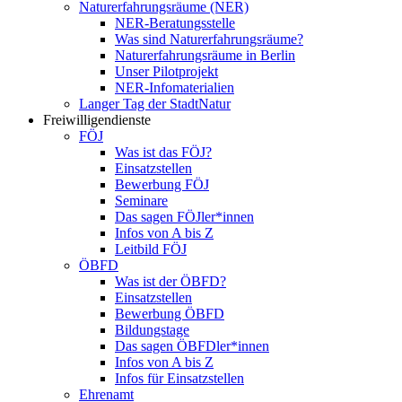
Naturerfahrungsräume (NER)
NER-Beratungsstelle
Was sind Naturerfahrungsräume?
Naturerfahrungsräume in Berlin
Unser Pilotprojekt
NER-Infomaterialien
Langer Tag der StadtNatur
Freiwilligendienste
FÖJ
Was ist das FÖJ?
Einsatzstellen
Bewerbung FÖJ
Seminare
Das sagen FÖJler*innen
Infos von A bis Z
Leitbild FÖJ
ÖBFD
Was ist der ÖBFD?
Einsatzstellen
Bewerbung ÖBFD
Bildungstage
Das sagen ÖBFDler*innen
Infos von A bis Z
Infos für Einsatzstellen
Ehrenamt