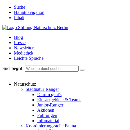
Suche
Hauptnavigation
Inhalt
Blog
Presse
Newsletter
Mediathek
Leichte Sprache
Suchbegriff
Naturschutz
Stadtnatur-Ranger
Darum geht's
Einsatzgebiete & Teams
Junior-Ranger
Aktionen
Führungen
Infomaterial
Koordinierungsstelle Fauna