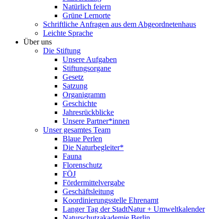
Natürlich feiern
Grüne Lernorte
Schriftliche Anfragen aus dem Abgeordnetenhaus
Leichte Sprache
Über uns
Die Stiftung
Unsere Aufgaben
Stiftungsorgane
Gesetz
Satzung
Organigramm
Geschichte
Jahresrückblicke
Unsere Partner*innen
Unser gesamtes Team
Blaue Perlen
Die Naturbegleiter*
Fauna
Florenschutz
FÖJ
Fördermittelvergabe
Geschäftsleitung
Koordinierungsstelle Ehrenamt
Langer Tag der StadtNatur + Umweltkalender
Naturschutzakademie Berlin