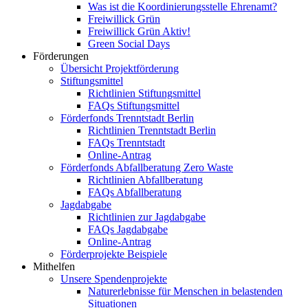
Was ist die Koordinierungsstelle Ehrenamt?
Freiwillick Grün
Freiwillick Grün Aktiv!
Green Social Days
Förderungen
Übersicht Projektförderung
Stiftungsmittel
Richtlinien Stiftungsmittel
FAQs Stiftungsmittel
Förderfonds Trenntstadt Berlin
Richtlinien Trenntstadt Berlin
FAQs Trenntstadt
Online-Antrag
Förderfonds Abfallberatung Zero Waste
Richtlinien Abfallberatung
FAQs Abfallberatung
Jagdabgabe
Richtlinien zur Jagdabgabe
FAQs Jagdabgabe
Online-Antrag
Förderprojekte Beispiele
Mithelfen
Unsere Spendenprojekte
Naturerlebnisse für Menschen in belastenden
Situationen