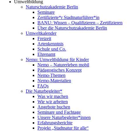
Umweltbildung
Naturschutzakademie Berlin
Seminare
Zertifizierte*r Stadtnaturführer*in
BANU: Wissen – Qualifizieren – Zertifizieren
Über die Naturschutzakademie Berlin
Umweltkalender
Freizeit
Artenkenntnis
Schule und Co.
Ehrenamt
Nemo: Umweltbildung für Kinder
Nemo – Naturerleben mobil
Pädagogisches Konzept
Nemo-Themen
Nemo-Materialien
FAQs
Die Naturbegleiter*
Was wir machen
Wie wir arbeiten
Angebote buchen
Seminare und Fachtage
Unsere Naturbegleiter*innen
Erfahrungsberichte
Projekt „Stadtnatur für alle“