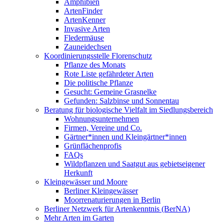
Amphibien
ArtenFinder
ArtenKenner
Invasive Arten
Fledermäuse
Zauneidechsen
Koordinierungsstelle Florenschutz
Pflanze des Monats
Rote Liste gefährdeter Arten
Die politische Pflanze
Gesucht: Gemeine Grasnelke
Gefunden: Salzbinse und Sonnentau
Beratung für biologische Vielfalt im Siedlungsbereich
Wohnungsunternehmen
Firmen, Vereine und Co.
Gärtner*innen und Kleingärtner*innen
Grünflächenprofis
FAQs
Wildpflanzen und Saatgut aus gebietseigener
Herkunft
Kleingewässer und Moore
Berliner Kleingewässer
Moorrenaturierungen in Berlin
Berliner Netzwerk für Artenkenntnis (BerNA)
Mehr Arten im Garten