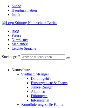
Suche
Hauptnavigation
Inhalt
Blog
Presse
Newsletter
Mediathek
Leichte Sprache
Suchbegriff
Naturschutz
Stadtnatur-Ranger
Darum geht's
Einsatzgebiete & Teams
Junior-Ranger
Aktionen
Führungen
Infomaterial
Koordinierungsstelle Fauna