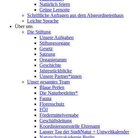
Natürlich feiern
Grüne Lernorte
Schriftliche Anfragen aus dem Abgeordnetenhaus
Leichte Sprache
Über uns
Die Stiftung
Unsere Aufgaben
Stiftungsorgane
Gesetz
Satzung
Organigramm
Geschichte
Jahresrückblicke
Unsere Partner*innen
Unser gesamtes Team
Blaue Perlen
Die Naturbegleiter*
Fauna
Florenschutz
FÖJ
Fördermittelvergabe
Geschäftsleitung
Koordinierungsstelle Ehrenamt
Langer Tag der StadtNatur + Umweltkalender
Naturschutzakademie Berlin