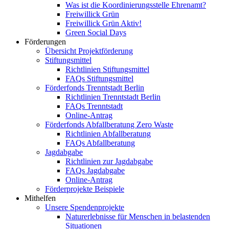
Was ist die Koordinierungsstelle Ehrenamt?
Freiwillick Grün
Freiwillick Grün Aktiv!
Green Social Days
Förderungen
Übersicht Projektförderung
Stiftungsmittel
Richtlinien Stiftungsmittel
FAQs Stiftungsmittel
Förderfonds Trenntstadt Berlin
Richtlinien Trenntstadt Berlin
FAQs Trenntstadt
Online-Antrag
Förderfonds Abfallberatung Zero Waste
Richtlinien Abfallberatung
FAQs Abfallberatung
Jagdabgabe
Richtlinien zur Jagdabgabe
FAQs Jagdabgabe
Online-Antrag
Förderprojekte Beispiele
Mithelfen
Unsere Spendenprojekte
Naturerlebnisse für Menschen in belastenden
Situationen