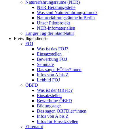
Naturerfahrungsräume (NER)
NER-Beratungsstelle
Was sind Naturerfahrungsräume?
Naturerfahrungsräume in Berlin
Unser Pilotprojekt
NER-Infomaterialien
Langer Tag der StadtNatur
Freiwilligendienste
FÖJ
Was ist das FÖJ?
Einsatzstellen
Bewerbung FÖJ
Seminare
Das sagen FÖJler*innen
Infos von A bis Z
Leitbild FÖJ
ÖBFD
Was ist der ÖBFD?
Einsatzstellen
Bewerbung ÖBFD
Bildungstage
Das sagen ÖBFDler*innen
Infos von A bis Z
Infos für Einsatzstellen
Ehrenamt