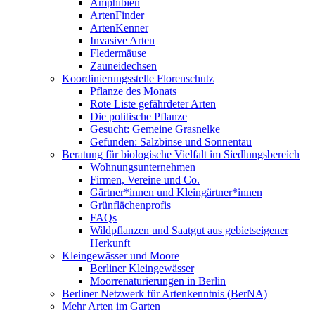
Amphibien
ArtenFinder
ArtenKenner
Invasive Arten
Fledermäuse
Zauneidechsen
Koordinierungsstelle Florenschutz
Pflanze des Monats
Rote Liste gefährdeter Arten
Die politische Pflanze
Gesucht: Gemeine Grasnelke
Gefunden: Salzbinse und Sonnentau
Beratung für biologische Vielfalt im Siedlungsbereich
Wohnungsunternehmen
Firmen, Vereine und Co.
Gärtner*innen und Kleingärtner*innen
Grünflächenprofis
FAQs
Wildpflanzen und Saatgut aus gebietseigener
Herkunft
Kleingewässer und Moore
Berliner Kleingewässer
Moorrenaturierungen in Berlin
Berliner Netzwerk für Artenkenntnis (BerNA)
Mehr Arten im Garten