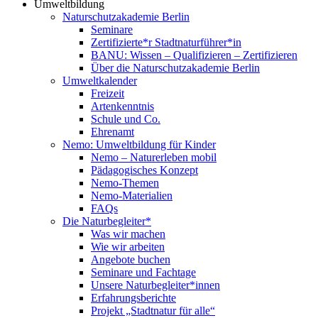
Umweltbildung
Naturschutzakademie Berlin
Seminare
Zertifizierte*r Stadtnaturführer*in
BANU: Wissen – Qualifizieren – Zertifizieren
Über die Naturschutzakademie Berlin
Umweltkalender
Freizeit
Artenkenntnis
Schule und Co.
Ehrenamt
Nemo: Umweltbildung für Kinder
Nemo – Naturerleben mobil
Pädagogisches Konzept
Nemo-Themen
Nemo-Materialien
FAQs
Die Naturbegleiter*
Was wir machen
Wie wir arbeiten
Angebote buchen
Seminare und Fachtage
Unsere Naturbegleiter*innen
Erfahrungsberichte
Projekt „Stadtnatur für alle“