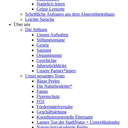
Natürlich feiern
Grüne Lernorte
Schriftliche Anfragen aus dem Abgeordnetenhaus
Leichte Sprache
Über uns
Die Stiftung
Unsere Aufgaben
Stiftungsorgane
Gesetz
Satzung
Organigramm
Geschichte
Jahresrückblicke
Unsere Partner*innen
Unser gesamtes Team
Blaue Perlen
Die Naturbegleiter*
Fauna
Florenschutz
FÖJ
Fördermittelvergabe
Geschäftsleitung
Koordinierungsstelle Ehrenamt
Langer Tag der StadtNatur + Umweltkalender
Naturschutzakademie Berlin