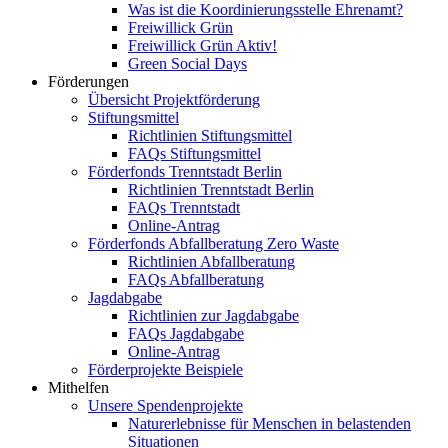
Was ist die Koordinierungsstelle Ehrenamt?
Freiwillick Grün
Freiwillick Grün Aktiv!
Green Social Days
Förderungen
Übersicht Projektförderung
Stiftungsmittel
Richtlinien Stiftungsmittel
FAQs Stiftungsmittel
Förderfonds Trenntstadt Berlin
Richtlinien Trenntstadt Berlin
FAQs Trenntstadt
Online-Antrag
Förderfonds Abfallberatung Zero Waste
Richtlinien Abfallberatung
FAQs Abfallberatung
Jagdabgabe
Richtlinien zur Jagdabgabe
FAQs Jagdabgabe
Online-Antrag
Förderprojekte Beispiele
Mithelfen
Unsere Spendenprojekte
Naturerlebnisse für Menschen in belastenden
Situationen