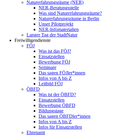
Naturerfahrungsräume (NER)
NER-Beratungsstelle
Was sind Naturerfahrungsräume?
Naturerfahrungsräume in Berlin
Unser Pilotprojekt
NER-Infomaterialien
Langer Tag der StadtNatur
Freiwilligendienste
FÖJ
Was ist das FÖJ?
Einsatzstellen
Bewerbung FÖJ
Seminare
Das sagen FÖJler*innen
Infos von A bis Z
Leitbild FÖJ
ÖBFD
Was ist der ÖBFD?
Einsatzstellen
Bewerbung ÖBFD
Bildungstage
Das sagen ÖBFDler*innen
Infos von A bis Z
Infos für Einsatzstellen
Ehrenamt