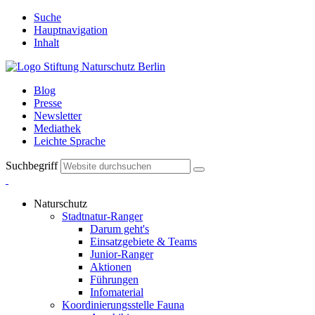
Suche
Hauptnavigation
Inhalt
Blog
Presse
Newsletter
Mediathek
Leichte Sprache
Suchbegriff
Naturschutz
Stadtnatur-Ranger
Darum geht's
Einsatzgebiete & Teams
Junior-Ranger
Aktionen
Führungen
Infomaterial
Koordinierungsstelle Fauna