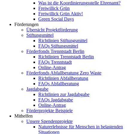
Was ist die Koordinierungsstelle Ehrenamt?
Freiwillick Grün
Freiwillick Grün Aktiv!
Green Social Days
Förderungen
Übersicht Projektförderung
Stiftungsmittel
Richtlinien Stiftungsmittel
FAQs Stiftungsmittel
Förderfonds Trenntstadt Berlin
Richtlinien Trenntstadt Berlin
FAQs Trenntstadt
Online-Antrag
Förderfonds Abfallberatung Zero Waste
Richtlinien Abfallberatung
FAQs Abfallberatung
Jagdabgabe
Richtlinien zur Jagdabgabe
FAQs Jagdabgabe
Online-Antrag
Förderprojekte Beispiele
Mithelfen
Unsere Spendenprojekte
Naturerlebnisse für Menschen in belastenden
Situationen