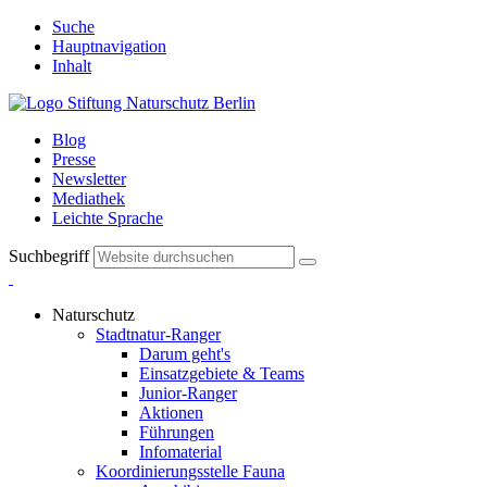
Suche
Hauptnavigation
Inhalt
Blog
Presse
Newsletter
Mediathek
Leichte Sprache
Suchbegriff
Naturschutz
Stadtnatur-Ranger
Darum geht's
Einsatzgebiete & Teams
Junior-Ranger
Aktionen
Führungen
Infomaterial
Koordinierungsstelle Fauna