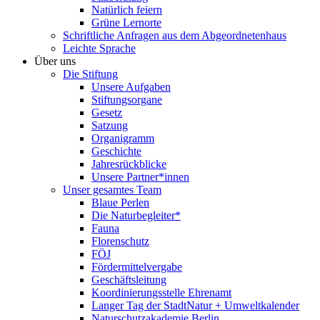
Natürlich feiern
Grüne Lernorte
Schriftliche Anfragen aus dem Abgeordnetenhaus
Leichte Sprache
Über uns
Die Stiftung
Unsere Aufgaben
Stiftungsorgane
Gesetz
Satzung
Organigramm
Geschichte
Jahresrückblicke
Unsere Partner*innen
Unser gesamtes Team
Blaue Perlen
Die Naturbegleiter*
Fauna
Florenschutz
FÖJ
Fördermittelvergabe
Geschäftsleitung
Koordinierungsstelle Ehrenamt
Langer Tag der StadtNatur + Umweltkalender
Naturschutzakademie Berlin