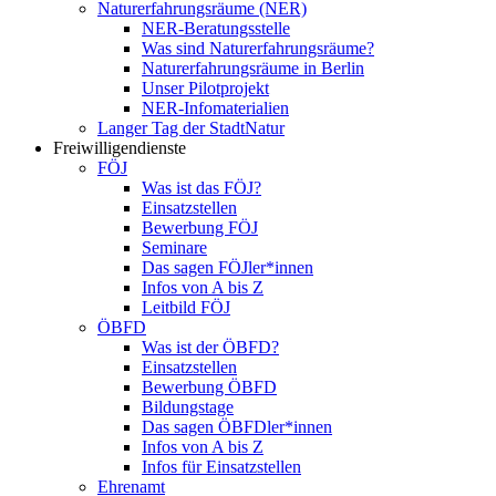
Naturerfahrungsräume (NER)
NER-Beratungsstelle
Was sind Naturerfahrungsräume?
Naturerfahrungsräume in Berlin
Unser Pilotprojekt
NER-Infomaterialien
Langer Tag der StadtNatur
Freiwilligendienste
FÖJ
Was ist das FÖJ?
Einsatzstellen
Bewerbung FÖJ
Seminare
Das sagen FÖJler*innen
Infos von A bis Z
Leitbild FÖJ
ÖBFD
Was ist der ÖBFD?
Einsatzstellen
Bewerbung ÖBFD
Bildungstage
Das sagen ÖBFDler*innen
Infos von A bis Z
Infos für Einsatzstellen
Ehrenamt