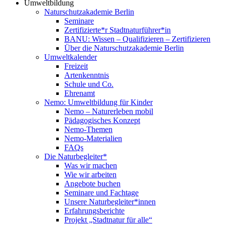
Umweltbildung
Naturschutzakademie Berlin
Seminare
Zertifizierte*r Stadtnaturführer*in
BANU: Wissen – Qualifizieren – Zertifizieren
Über die Naturschutzakademie Berlin
Umweltkalender
Freizeit
Artenkenntnis
Schule und Co.
Ehrenamt
Nemo: Umweltbildung für Kinder
Nemo – Naturerleben mobil
Pädagogisches Konzept
Nemo-Themen
Nemo-Materialien
FAQs
Die Naturbegleiter*
Was wir machen
Wie wir arbeiten
Angebote buchen
Seminare und Fachtage
Unsere Naturbegleiter*innen
Erfahrungsberichte
Projekt „Stadtnatur für alle“