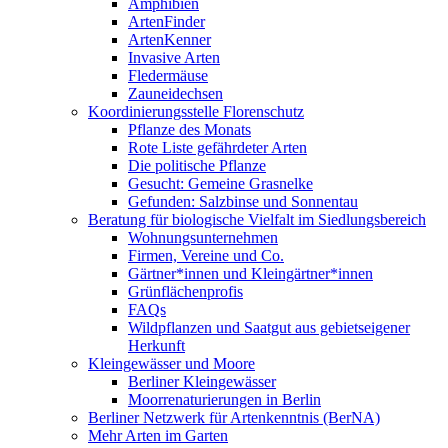
Amphibien
ArtenFinder
ArtenKenner
Invasive Arten
Fledermäuse
Zauneidechsen
Koordinierungsstelle Florenschutz
Pflanze des Monats
Rote Liste gefährdeter Arten
Die politische Pflanze
Gesucht: Gemeine Grasnelke
Gefunden: Salzbinse und Sonnentau
Beratung für biologische Vielfalt im Siedlungsbereich
Wohnungsunternehmen
Firmen, Vereine und Co.
Gärtner*innen und Kleingärtner*innen
Grünflächenprofis
FAQs
Wildpflanzen und Saatgut aus gebietseigener
Herkunft
Kleingewässer und Moore
Berliner Kleingewässer
Moorrenaturierungen in Berlin
Berliner Netzwerk für Artenkenntnis (BerNA)
Mehr Arten im Garten