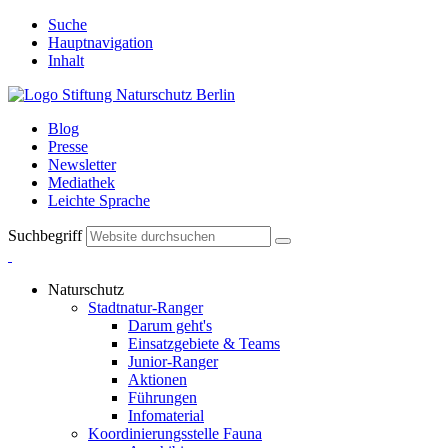
Suche
Hauptnavigation
Inhalt
Blog
Presse
Newsletter
Mediathek
Leichte Sprache
Suchbegriff
Naturschutz
Stadtnatur-Ranger
Darum geht's
Einsatzgebiete & Teams
Junior-Ranger
Aktionen
Führungen
Infomaterial
Koordinierungsstelle Fauna