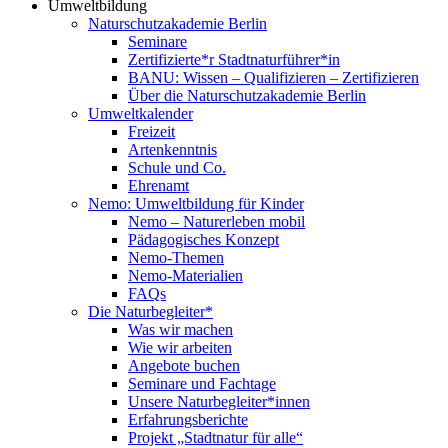
Umweltbildung
Naturschutzakademie Berlin
Seminare
Zertifizierte*r Stadtnaturführer*in
BANU: Wissen – Qualifizieren – Zertifizieren
Über die Naturschutzakademie Berlin
Umweltkalender
Freizeit
Artenkenntnis
Schule und Co.
Ehrenamt
Nemo: Umweltbildung für Kinder
Nemo – Naturerleben mobil
Pädagogisches Konzept
Nemo-Themen
Nemo-Materialien
FAQs
Die Naturbegleiter*
Was wir machen
Wie wir arbeiten
Angebote buchen
Seminare und Fachtage
Unsere Naturbegleiter*innen
Erfahrungsberichte
Projekt „Stadtnatur für alle“