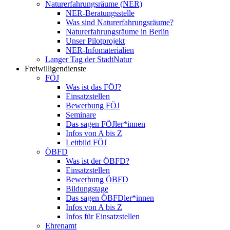
Naturerfahrungsräume (NER)
NER-Beratungsstelle
Was sind Naturerfahrungsräume?
Naturerfahrungsräume in Berlin
Unser Pilotprojekt
NER-Infomaterialien
Langer Tag der StadtNatur
Freiwilligendienste
FÖJ
Was ist das FÖJ?
Einsatzstellen
Bewerbung FÖJ
Seminare
Das sagen FÖJler*innen
Infos von A bis Z
Leitbild FÖJ
ÖBFD
Was ist der ÖBFD?
Einsatzstellen
Bewerbung ÖBFD
Bildungstage
Das sagen ÖBFDler*innen
Infos von A bis Z
Infos für Einsatzstellen
Ehrenamt