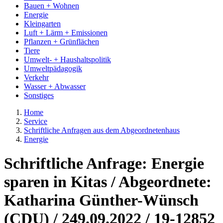
Bauen + Wohnen
Energie
Kleingarten
Luft + Lärm + Emissionen
Pflanzen + Grünflächen
Tiere
Umwelt- + Haushaltspolitik
Umweltpädagogik
Verkehr
Wasser + Abwasser
Sonstiges
Home
Service
Schriftliche Anfragen aus dem Abgeordnetenhaus
Energie
Schriftliche Anfrage: Energie
sparen in Kitas / Abgeordnete:
Katharina Günther-Wünsch
(CDU) / 249.09.2022 / 19-12852