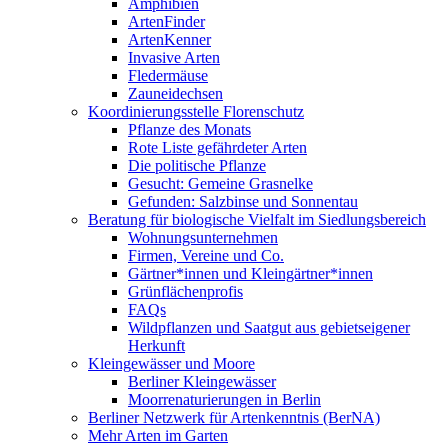
Amphibien
ArtenFinder
ArtenKenner
Invasive Arten
Fledermäuse
Zauneidechsen
Koordinierungsstelle Florenschutz
Pflanze des Monats
Rote Liste gefährdeter Arten
Die politische Pflanze
Gesucht: Gemeine Grasnelke
Gefunden: Salzbinse und Sonnentau
Beratung für biologische Vielfalt im Siedlungsbereich
Wohnungsunternehmen
Firmen, Vereine und Co.
Gärtner*innen und Kleingärtner*innen
Grünflächenprofis
FAQs
Wildpflanzen und Saatgut aus gebietseigener
Herkunft
Kleingewässer und Moore
Berliner Kleingewässer
Moorrenaturierungen in Berlin
Berliner Netzwerk für Artenkenntnis (BerNA)
Mehr Arten im Garten