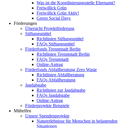
Was ist die Koordinierungsstelle Ehrenamt?
Freiwillick Grün
Freiwillick Grün Aktiv!
Green Social Days
Förderungen
Übersicht Projektförderung
Stiftungsmittel
Richtlinien Stiftungsmittel
FAQs Stiftungsmittel
Förderfonds Trenntstadt Berlin
Richtlinien Trenntstadt Berlin
FAQs Trenntstadt
Online-Antrag
Förderfonds Abfallberatung Zero Waste
Richtlinien Abfallberatung
FAQs Abfallberatung
Jagdabgabe
Richtlinien zur Jagdabgabe
FAQs Jagdabgabe
Online-Antrag
Förderprojekte Beispiele
Mithelfen
Unsere Spendenprojekte
Naturerlebnisse für Menschen in belastenden
Situationen