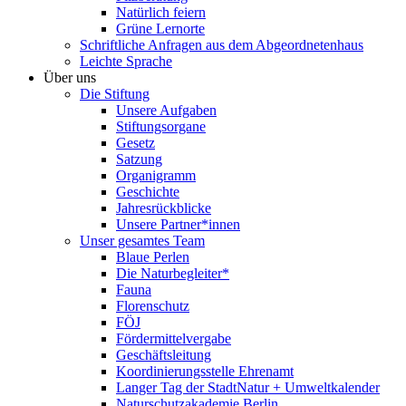
Natürlich feiern
Grüne Lernorte
Schriftliche Anfragen aus dem Abgeordnetenhaus
Leichte Sprache
Über uns
Die Stiftung
Unsere Aufgaben
Stiftungsorgane
Gesetz
Satzung
Organigramm
Geschichte
Jahresrückblicke
Unsere Partner*innen
Unser gesamtes Team
Blaue Perlen
Die Naturbegleiter*
Fauna
Florenschutz
FÖJ
Fördermittelvergabe
Geschäftsleitung
Koordinierungsstelle Ehrenamt
Langer Tag der StadtNatur + Umweltkalender
Naturschutzakademie Berlin