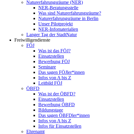
Naturerfahrungsräume (NER)
NER-Beratungsstelle
Was sind Naturerfahrungsräume?
Naturerfahrungsräume in Berlin
Unser Pilotprojekt
NER-Infomaterialien
Langer Tag der StadtNatur
Freiwilligendienste
FÖJ
Was ist das FÖJ?
Einsatzstellen
Bewerbung FÖJ
Seminare
Das sagen FÖJler*innen
Infos von A bis Z
Leitbild FÖJ
ÖBFD
Was ist der ÖBFD?
Einsatzstellen
Bewerbung ÖBFD
Bildungstage
Das sagen ÖBFDler*innen
Infos von A bis Z
Infos für Einsatzstellen
Ehrenamt