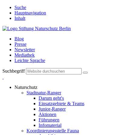
Suche
Hauptnavigation
Inhalt
Blog
Presse
Newsletter
Mediathek
Leichte Sprache
Suchbegriff
Naturschutz
Stadtnatur-Ranger
Darum geht's
Einsatzgebiete & Teams
Junior-Ranger
Aktionen
Führungen
Infomaterial
Koordinierungsstelle Fauna