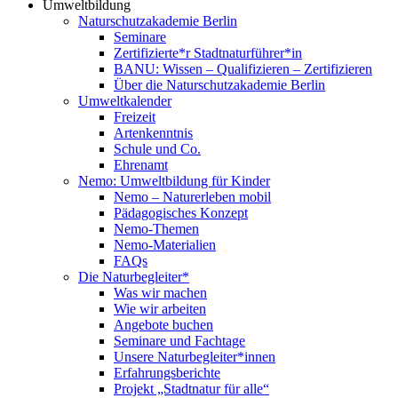
Umweltbildung
Naturschutzakademie Berlin
Seminare
Zertifizierte*r Stadtnaturführer*in
BANU: Wissen – Qualifizieren – Zertifizieren
Über die Naturschutzakademie Berlin
Umweltkalender
Freizeit
Artenkenntnis
Schule und Co.
Ehrenamt
Nemo: Umweltbildung für Kinder
Nemo – Naturerleben mobil
Pädagogisches Konzept
Nemo-Themen
Nemo-Materialien
FAQs
Die Naturbegleiter*
Was wir machen
Wie wir arbeiten
Angebote buchen
Seminare und Fachtage
Unsere Naturbegleiter*innen
Erfahrungsberichte
Projekt „Stadtnatur für alle“