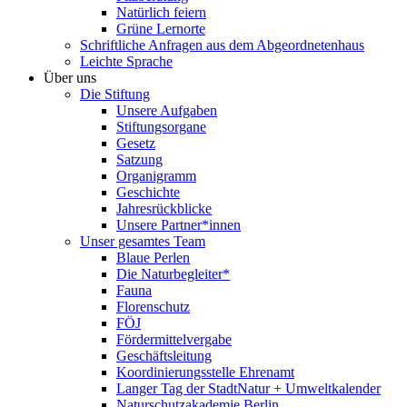
Natürlich feiern
Grüne Lernorte
Schriftliche Anfragen aus dem Abgeordnetenhaus
Leichte Sprache
Über uns
Die Stiftung
Unsere Aufgaben
Stiftungsorgane
Gesetz
Satzung
Organigramm
Geschichte
Jahresrückblicke
Unsere Partner*innen
Unser gesamtes Team
Blaue Perlen
Die Naturbegleiter*
Fauna
Florenschutz
FÖJ
Fördermittelvergabe
Geschäftsleitung
Koordinierungsstelle Ehrenamt
Langer Tag der StadtNatur + Umweltkalender
Naturschutzakademie Berlin