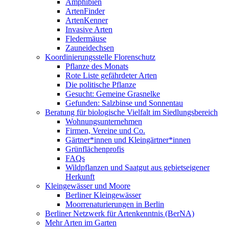
Amphibien
ArtenFinder
ArtenKenner
Invasive Arten
Fledermäuse
Zauneidechsen
Koordinierungsstelle Florenschutz
Pflanze des Monats
Rote Liste gefährdeter Arten
Die politische Pflanze
Gesucht: Gemeine Grasnelke
Gefunden: Salzbinse und Sonnentau
Beratung für biologische Vielfalt im Siedlungsbereich
Wohnungsunternehmen
Firmen, Vereine und Co.
Gärtner*innen und Kleingärtner*innen
Grünflächenprofis
FAQs
Wildpflanzen und Saatgut aus gebietseigener
Herkunft
Kleingewässer und Moore
Berliner Kleingewässer
Moorrenaturierungen in Berlin
Berliner Netzwerk für Artenkenntnis (BerNA)
Mehr Arten im Garten