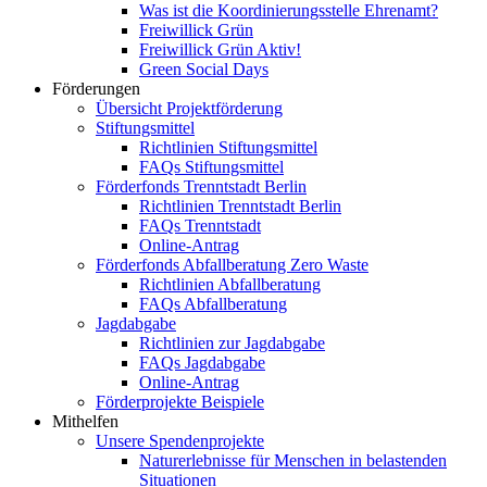
Was ist die Koordinierungsstelle Ehrenamt?
Freiwillick Grün
Freiwillick Grün Aktiv!
Green Social Days
Förderungen
Übersicht Projektförderung
Stiftungsmittel
Richtlinien Stiftungsmittel
FAQs Stiftungsmittel
Förderfonds Trenntstadt Berlin
Richtlinien Trenntstadt Berlin
FAQs Trenntstadt
Online-Antrag
Förderfonds Abfallberatung Zero Waste
Richtlinien Abfallberatung
FAQs Abfallberatung
Jagdabgabe
Richtlinien zur Jagdabgabe
FAQs Jagdabgabe
Online-Antrag
Förderprojekte Beispiele
Mithelfen
Unsere Spendenprojekte
Naturerlebnisse für Menschen in belastenden
Situationen