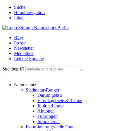
Suche
Hauptnavigation
Inhalt
Blog
Presse
Newsletter
Mediathek
Leichte Sprache
Suchbegriff
Naturschutz
Stadtnatur-Ranger
Darum geht's
Einsatzgebiete & Teams
Junior-Ranger
Aktionen
Führungen
Infomaterial
Koordinierungsstelle Fauna