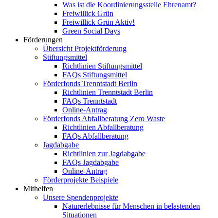
Was ist die Koordinierungsstelle Ehrenamt?
Freiwillick Grün
Freiwillick Grün Aktiv!
Green Social Days
Förderungen
Übersicht Projektförderung
Stiftungsmittel
Richtlinien Stiftungsmittel
FAQs Stiftungsmittel
Förderfonds Trenntstadt Berlin
Richtlinien Trenntstadt Berlin
FAQs Trenntstadt
Online-Antrag
Förderfonds Abfallberatung Zero Waste
Richtlinien Abfallberatung
FAQs Abfallberatung
Jagdabgabe
Richtlinien zur Jagdabgabe
FAQs Jagdabgabe
Online-Antrag
Förderprojekte Beispiele
Mithelfen
Unsere Spendenprojekte
Naturerlebnisse für Menschen in belastenden
Situationen