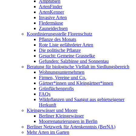
Amphibien
ArtenFinder
ArtenKenner
Invasive Arten
Fledermäuse
Zauneidechsen
Koordinierungsstelle Florenschutz
Pflanze des Monats
Rote Liste gefährdeter Arten
Die politische Pflanze
Gesucht: Gemeine Grasnelke
Gefunden: Salzbinse und Sonnentau
Beratung für biologische Vielfalt im Siedlungsbereich
Wohnungsunternehmen
Firmen, Vereine und Co.
Gärtner*innen und Kleingärtner*innen
Grünflächenprofis
FAQs
Wildpflanzen und Saatgut aus gebietseigener
Herkunft
Kleingewässer und Moore
Berliner Kleingewässer
Moorrenaturierungen in Berlin
Berliner Netzwerk für Artenkenntnis (BerNA)
Mehr Arten im Garten