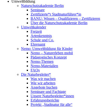
Umweltbildung
Naturschutzakademie Berlin
Seminare
Zertifizierte*r Stadtnaturführer*in
BANU: Wissen – Qualifizieren – Zertifizieren
Über die Naturschutzakademie Berlin
Umweltkalender
Freizeit
Artenkenntnis
Schule und Co.
Ehrenamt
Nemo: Umweltbildung für Kinder
Nemo – Naturerleben mobil
Pädagogisches Konzept
Nemo-Themen
Nemo-Materialien
FAQs
Die Naturbegleiter*
Was wir machen
Wie wir arbeiten
Angebote buchen
Seminare und Fachtage
Unsere Naturbegleiter*innen
Erfahrungsberichte
Projekt „Stadtnatur für alle“