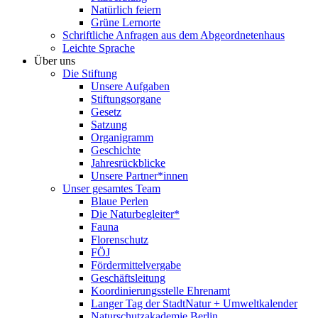
Natürlich feiern
Grüne Lernorte
Schriftliche Anfragen aus dem Abgeordnetenhaus
Leichte Sprache
Über uns
Die Stiftung
Unsere Aufgaben
Stiftungsorgane
Gesetz
Satzung
Organigramm
Geschichte
Jahresrückblicke
Unsere Partner*innen
Unser gesamtes Team
Blaue Perlen
Die Naturbegleiter*
Fauna
Florenschutz
FÖJ
Fördermittelvergabe
Geschäftsleitung
Koordinierungsstelle Ehrenamt
Langer Tag der StadtNatur + Umweltkalender
Naturschutzakademie Berlin