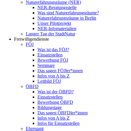
Naturerfahrungsräume (NER)
NER-Beratungsstelle
Was sind Naturerfahrungsräume?
Naturerfahrungsräume in Berlin
Unser Pilotprojekt
NER-Infomaterialien
Langer Tag der StadtNatur
Freiwilligendienste
FÖJ
Was ist das FÖJ?
Einsatzstellen
Bewerbung FÖJ
Seminare
Das sagen FÖJler*innen
Infos von A bis Z
Leitbild FÖJ
ÖBFD
Was ist der ÖBFD?
Einsatzstellen
Bewerbung ÖBFD
Bildungstage
Das sagen ÖBFDler*innen
Infos von A bis Z
Infos für Einsatzstellen
Ehrenamt