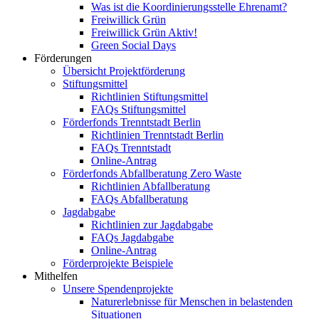
Was ist die Koordinierungsstelle Ehrenamt?
Freiwillick Grün
Freiwillick Grün Aktiv!
Green Social Days
Förderungen
Übersicht Projektförderung
Stiftungsmittel
Richtlinien Stiftungsmittel
FAQs Stiftungsmittel
Förderfonds Trenntstadt Berlin
Richtlinien Trenntstadt Berlin
FAQs Trenntstadt
Online-Antrag
Förderfonds Abfallberatung Zero Waste
Richtlinien Abfallberatung
FAQs Abfallberatung
Jagdabgabe
Richtlinien zur Jagdabgabe
FAQs Jagdabgabe
Online-Antrag
Förderprojekte Beispiele
Mithelfen
Unsere Spendenprojekte
Naturerlebnisse für Menschen in belastenden
Situationen