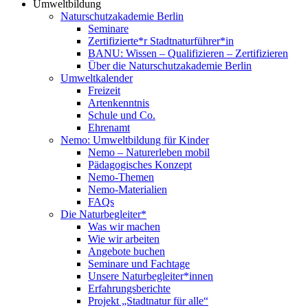
Umweltbildung
Naturschutzakademie Berlin
Seminare
Zertifizierte*r Stadtnaturführer*in
BANU: Wissen – Qualifizieren – Zertifizieren
Über die Naturschutzakademie Berlin
Umweltkalender
Freizeit
Artenkenntnis
Schule und Co.
Ehrenamt
Nemo: Umweltbildung für Kinder
Nemo – Naturerleben mobil
Pädagogisches Konzept
Nemo-Themen
Nemo-Materialien
FAQs
Die Naturbegleiter*
Was wir machen
Wie wir arbeiten
Angebote buchen
Seminare und Fachtage
Unsere Naturbegleiter*innen
Erfahrungsberichte
Projekt „Stadtnatur für alle“