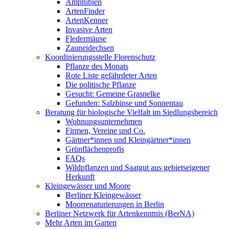
Amphibien
ArtenFinder
ArtenKenner
Invasive Arten
Fledermäuse
Zauneidechsen
Koordinierungsstelle Florenschutz
Pflanze des Monats
Rote Liste gefährdeter Arten
Die politische Pflanze
Gesucht: Gemeine Grasnelke
Gefunden: Salzbinse und Sonnentau
Beratung für biologische Vielfalt im Siedlungsbereich
Wohnungsunternehmen
Firmen, Vereine und Co.
Gärtner*innen und Kleingärtner*innen
Grünflächenprofis
FAQs
Wildpflanzen und Saatgut aus gebietseigener
Herkunft
Kleingewässer und Moore
Berliner Kleingewässer
Moorrenaturierungen in Berlin
Berliner Netzwerk für Artenkenntnis (BerNA)
Mehr Arten im Garten