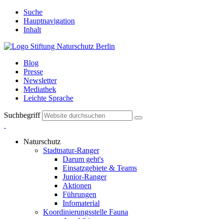
Suche
Hauptnavigation
Inhalt
Blog
Presse
Newsletter
Mediathek
Leichte Sprache
Suchbegriff
Naturschutz
Stadtnatur-Ranger
Darum geht's
Einsatzgebiete & Teams
Junior-Ranger
Aktionen
Führungen
Infomaterial
Koordinierungsstelle Fauna