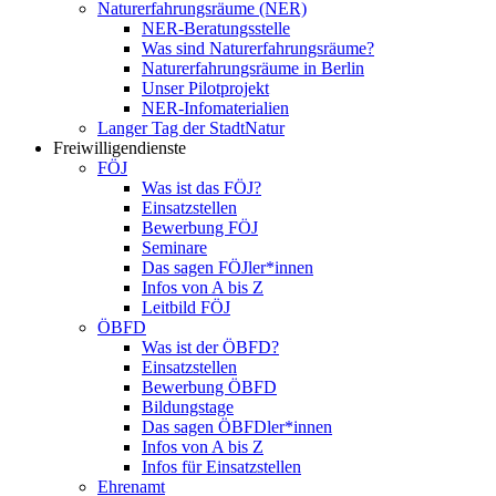
Naturerfahrungsräume (NER)
NER-Beratungsstelle
Was sind Naturerfahrungsräume?
Naturerfahrungsräume in Berlin
Unser Pilotprojekt
NER-Infomaterialien
Langer Tag der StadtNatur
Freiwilligendienste
FÖJ
Was ist das FÖJ?
Einsatzstellen
Bewerbung FÖJ
Seminare
Das sagen FÖJler*innen
Infos von A bis Z
Leitbild FÖJ
ÖBFD
Was ist der ÖBFD?
Einsatzstellen
Bewerbung ÖBFD
Bildungstage
Das sagen ÖBFDler*innen
Infos von A bis Z
Infos für Einsatzstellen
Ehrenamt