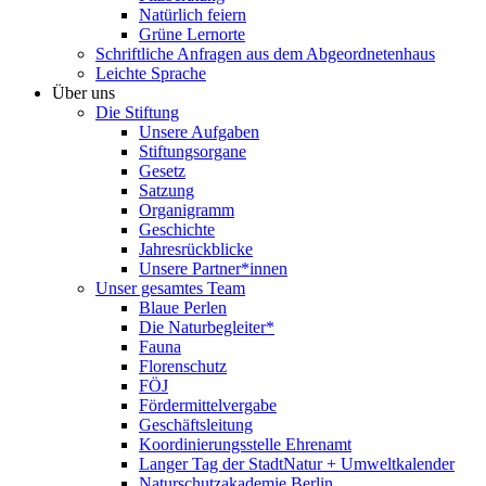
Natürlich feiern
Grüne Lernorte
Schriftliche Anfragen aus dem Abgeordnetenhaus
Leichte Sprache
Über uns
Die Stiftung
Unsere Aufgaben
Stiftungsorgane
Gesetz
Satzung
Organigramm
Geschichte
Jahresrückblicke
Unsere Partner*innen
Unser gesamtes Team
Blaue Perlen
Die Naturbegleiter*
Fauna
Florenschutz
FÖJ
Fördermittelvergabe
Geschäftsleitung
Koordinierungsstelle Ehrenamt
Langer Tag der StadtNatur + Umweltkalender
Naturschutzakademie Berlin