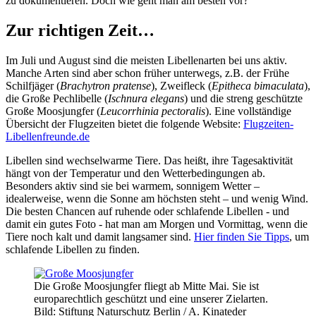
zu dokumentieren. Doch wie geht man am besten vor?
Zur richtigen Zeit…
Im Juli und August sind die meisten Libellenarten bei uns aktiv.
Manche Arten sind aber schon früher unterwegs, z.B. der Frühe
Schilfjäger (
Brachytron pratense
), Zweifleck (
Epitheca bimaculata
),
die Große Pechlibelle (
Ischnura elegans
) und die streng geschützte
Große Moosjungfer (
Leucorrhinia pectoralis
). Eine vollständige
Übersicht der Flugzeiten bietet die folgende Website:
Flugzeiten-
Libellenfreunde.de
Libellen sind wechselwarme Tiere. Das heißt, ihre Tagesaktivität
hängt von der Temperatur und den Wetterbedingungen ab.
Besonders aktiv sind sie bei warmem, sonnigem Wetter –
idealerweise, wenn die Sonne am höchsten steht – und wenig Wind.
Die besten Chancen auf ruhende oder schlafende Libellen - und
damit ein gutes Foto - hat man am Morgen und Vormittag, wenn die
Tiere noch kalt und damit langsamer sind.
Hier finden Sie Tipps
, um
schlafende Libellen zu finden.
Die Große Moosjungfer fliegt ab Mitte Mai. Sie ist
europarechtlich geschützt und eine unserer Zielarten.
Bild: Stiftung Naturschutz Berlin / A. Kinateder