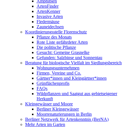
Amphibien
ArtenFinder
ArtenKenner
Invasive Arten
Fledermäuse
Zauneidechsen
Koordinierungsstelle Florenschutz
Pflanze des Monats
Rote Liste gefährdeter Arten
Die politische Pflanze
Gesucht: Gemeine Grasnelke
Gefunden: Salzbinse und Sonnentau
Beratung für biologische Vielfalt im Siedlungsbereich
Wohnungsunternehmen
Firmen, Vereine und Co.
Gärtner*innen und Kleingärtner*innen
Grünflächenprofis
FAQs
Wildpflanzen und Saatgut aus gebietseigener
Herkunft
Kleingewässer und Moore
Berliner Kleingewässer
Moorrenaturierungen in Berlin
Berliner Netzwerk für Artenkenntnis (BerNA)
Mehr Arten im Garten