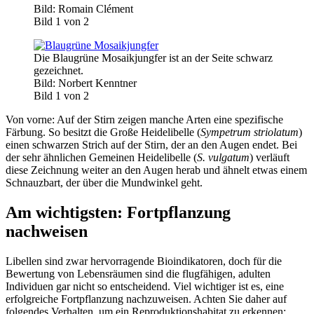
Bild: Romain Clément
Bild 1 von 2
Die Blaugrüne Mosaikjungfer ist an der Seite schwarz
gezeichnet.
Bild: Norbert Kenntner
Bild 1 von 2
Von vorne: Auf der Stirn zeigen manche Arten eine spezifische
Färbung. So besitzt die Große Heidelibelle (
Sympetrum striolatum
)
einen schwarzen Strich auf der Stirn, der an den Augen endet. Bei
der sehr ähnlichen Gemeinen Heidelibelle (
S. vulgatum
) verläuft
diese Zeichnung weiter an den Augen herab und ähnelt etwas einem
Schnauzbart, der über die Mundwinkel geht.
Am wichtigsten: Fortpflanzung
nachweisen
Libellen sind zwar hervorragende Bioindikatoren, doch für die
Bewertung von Lebensräumen sind die flugfähigen, adulten
Individuen gar nicht so entscheidend. Viel wichtiger ist es, eine
erfolgreiche Fortpflanzung nachzuweisen. Achten Sie daher auf
folgendes Verhalten, um ein Reproduktionshabitat zu erkennen: