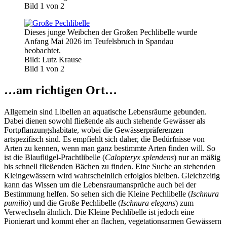
Bild 1 von 2
Dieses junge Weibchen der Großen Pechlibelle wurde
Anfang Mai 2026 im Teufelsbruch in Spandau
beobachtet.
Bild: Lutz Krause
Bild 1 von 2
…am richtigen Ort…
Allgemein sind Libellen an aquatische Lebensräume gebunden.
Dabei dienen sowohl fließende als auch stehende Gewässer als
Fortpflanzungshabitate, wobei die Gewässerpräferenzen
artspezifisch sind. Es empfiehlt sich daher, die Bedürfnisse von
Arten zu kennen, wenn man ganz bestimmte Arten finden will. So
ist die Blauflügel-Prachtlibelle (
Calopteryx splendens
) nur an mäßig
bis schnell fließenden Bächen zu finden. Eine Suche an stehenden
Kleingewässern wird wahrscheinlich erfolglos bleiben. Gleichzeitig
kann das Wissen um die Lebensraumansprüche auch bei der
Bestimmung helfen. So sehen sich die Kleine Pechlibelle (
Ischnura
pumilio
) und die Große Pechlibelle (
Ischnura elegans
) zum
Verwechseln ähnlich. Die Kleine Pechlibelle ist jedoch eine
Pionierart und kommt eher an flachen, vegetationsarmen Gewässern