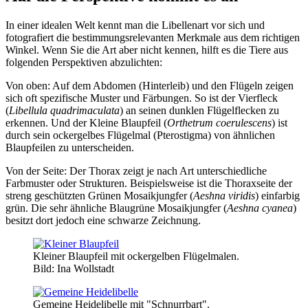
In einer idealen Welt kennt man die Libellenart vor sich und
fotografiert die bestimmungsrelevanten Merkmale aus dem richtigen
Winkel. Wenn Sie die Art aber nicht kennen, hilft es die Tiere aus
folgenden Perspektiven abzulichten:
Von oben: Auf dem Abdomen (Hinterleib) und den Flügeln zeigen
sich oft spezifische Muster und Färbungen. So ist der Vierfleck
(
Libellula quadrimaculata
) an seinen dunklen Flügelflecken zu
erkennen. Und der Kleine Blaupfeil (
Orthetrum coerulescens
) ist
durch sein ockergelbes Flügelmal (Pterostigma) von ähnlichen
Blaupfeilen zu unterscheiden.
Von der Seite: Der Thorax zeigt je nach Art unterschiedliche
Farbmuster oder Strukturen. Beispielsweise ist die Thoraxseite der
streng geschützten Grünen Mosaikjungfer (
Aeshna viridis
) einfarbig
grün. Die sehr ähnliche Blaugrüne Mosaikjungfer (
Aeshna cyanea
)
besitzt dort jedoch eine schwarze Zeichnung.
Kleiner Blaupfeil mit ockergelben Flügelmalen.
Bild: Ina Wollstadt
Gemeine Heidelibelle mit "Schnurrbart".