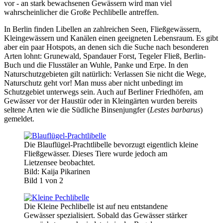
vor - an stark bewachsenen Gewässern wird man viel
wahrscheinlicher die Große Pechlibelle antreffen.
In Berlin finden Libellen an zahlreichen Seen, Fließgewässern,
Kleingewässern und Kanälen einen geeigneten Lebensraum. Es gibt
aber ein paar Hotspots, an denen sich die Suche nach besonderen
Arten lohnt: Grunewald, Spandauer Forst, Tegeler Fließ, Berlin-
Buch und die Flusstäler an Wuhle, Panke und Erpe. In den
Naturschutzgebieten gilt natürlich: Verlassen Sie nicht die Wege,
Naturschutz geht vor! Man muss aber nicht unbedingt im
Schutzgebiet unterwegs sein. Auch auf Berliner Friedhöfen, am
Gewässer vor der Haustür oder in Kleingärten wurden bereits
seltene Arten wie die Südliche Binsenjungfer (
Lestes barbarus
)
gemeldet.
Die Blauflügel-Prachtlibelle bevorzugt eigentlich kleine
Fließgewässer. Dieses Tiere wurde jedoch am
Lietzensee beobachtet.
Bild: Kaija Pikarinen
Bild 1 von 2
Die Kleine Pechlibelle ist auf neu entstandene
Gewässer spezialisiert. Sobald das Gewässer stärker