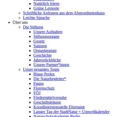
Natürlich feiern
Grüne Lernorte
Schriftliche Anfragen aus dem Abgeordnetenhaus
Leichte Sprache
Über uns
Die Stiftung
Unsere Aufgaben
Stiftungsorgane
Gesetz
Satzung
Organigramm
Geschichte
Jahresrückblicke
Unsere Partner*innen
Unser gesamtes Team
Blaue Perlen
Die Naturbegleiter*
Fauna
Florenschutz
FÖJ
Fördermittelvergabe
Geschäftsleitung
Koordinierungsstelle Ehrenamt
Langer Tag der StadtNatur + Umweltkalender
Naturschutzakademie Berlin