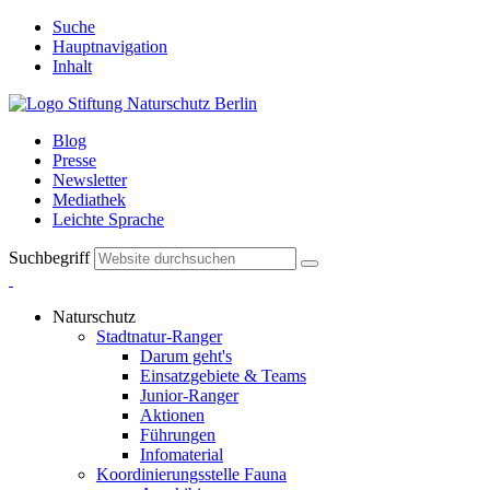
Suche
Hauptnavigation
Inhalt
Blog
Presse
Newsletter
Mediathek
Leichte Sprache
Suchbegriff
Naturschutz
Stadtnatur-Ranger
Darum geht's
Einsatzgebiete & Teams
Junior-Ranger
Aktionen
Führungen
Infomaterial
Koordinierungsstelle Fauna