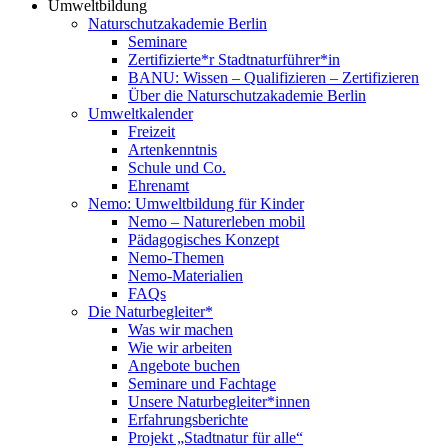
Umweltbildung
Naturschutzakademie Berlin
Seminare
Zertifizierte*r Stadtnaturführer*in
BANU: Wissen – Qualifizieren – Zertifizieren
Über die Naturschutzakademie Berlin
Umweltkalender
Freizeit
Artenkenntnis
Schule und Co.
Ehrenamt
Nemo: Umweltbildung für Kinder
Nemo – Naturerleben mobil
Pädagogisches Konzept
Nemo-Themen
Nemo-Materialien
FAQs
Die Naturbegleiter*
Was wir machen
Wie wir arbeiten
Angebote buchen
Seminare und Fachtage
Unsere Naturbegleiter*innen
Erfahrungsberichte
Projekt „Stadtnatur für alle“