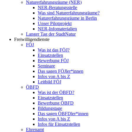
Naturerfahrungsräume (NER)
NER-Beratungsstelle
Was sind Naturerfahrungsräume?
Naturerfahrungsräume in Berlin
Unser Pilotprojekt
NER-Infomaterialien
Langer Tag der StadtNatur
Freiwilligendienste
FÖJ
Was ist das FÖJ?
Einsatzstellen
Bewerbung FÖJ
Seminare
Das sagen FÖJler*innen
Infos von A bis Z
Leitbild FÖJ
ÖBFD
Was ist der ÖBFD?
Einsatzstellen
Bewerbung ÖBFD
Bildungstage
Das sagen ÖBFDler*innen
Infos von A bis Z
Infos für Einsatzstellen
Ehrenamt