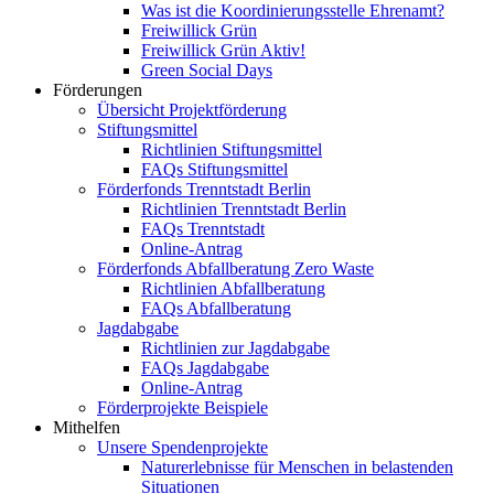
Was ist die Koordinierungsstelle Ehrenamt?
Freiwillick Grün
Freiwillick Grün Aktiv!
Green Social Days
Förderungen
Übersicht Projektförderung
Stiftungsmittel
Richtlinien Stiftungsmittel
FAQs Stiftungsmittel
Förderfonds Trenntstadt Berlin
Richtlinien Trenntstadt Berlin
FAQs Trenntstadt
Online-Antrag
Förderfonds Abfallberatung Zero Waste
Richtlinien Abfallberatung
FAQs Abfallberatung
Jagdabgabe
Richtlinien zur Jagdabgabe
FAQs Jagdabgabe
Online-Antrag
Förderprojekte Beispiele
Mithelfen
Unsere Spendenprojekte
Naturerlebnisse für Menschen in belastenden
Situationen