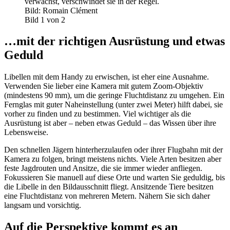
verwächst, verschwindet sie in der Regel.
Bild: Romain Clément
Bild 1 von 2
…mit der richtigen Ausrüstung und etwas
Geduld
Libellen mit dem Handy zu erwischen, ist eher eine Ausnahme.
Verwenden Sie lieber eine Kamera mit gutem Zoom-Objektiv
(mindestens 90 mm), um die geringe Fluchtdistanz zu umgehen. Ein
Fernglas mit guter Naheinstellung (unter zwei Meter) hilft dabei, sie
vorher zu finden und zu bestimmen. Viel wichtiger als die
Ausrüstung ist aber – neben etwas Geduld – das Wissen über ihre
Lebensweise.
Den schnellen Jägern hinterherzulaufen oder ihrer Flugbahn mit der
Kamera zu folgen, bringt meistens nichts. Viele Arten besitzen aber
feste Jagdrouten und Ansitze, die sie immer wieder anfliegen.
Fokussieren Sie manuell auf diese Orte und warten Sie geduldig, bis
die Libelle in den Bildausschnitt fliegt. Ansitzende Tiere besitzen
eine Fluchtdistanz von mehreren Metern. Nähern Sie sich daher
langsam und vorsichtig.
Auf die Perspektive kommt es an