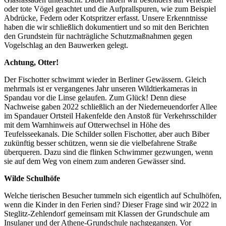
oder tote Vögel geachtet und die Aufprallspuren, wie zum Beispiel
Abdrücke, Federn oder Kotspritzer erfasst. Unsere Erkenntnisse
haben die wir schließlich dokumentiert und so mit den Berichten
den Grundstein für nachträgliche Schutzmaßnahmen gegen
Vogelschlag an den Bauwerken gelegt.
Achtung, Otter!
Der Fischotter schwimmt wieder in Berliner Gewässern. Gleich
mehrmals ist er vergangenes Jahr unseren Wildtierkameras in
Spandau vor die Linse gelaufen. Zum Glück! Denn diese
Nachweise gaben 2022 schließlich an der Niederneuendorfer Allee
im Spandauer Ortsteil Hakenfelde den Anstoß für Verkehrsschilder
mit dem Warnhinweis auf Otterwechsel in Höhe des
Teufelsseekanals. Die Schilder sollen Fischotter, aber auch Biber
zukünftig besser schützen, wenn sie die vielbefahrene Straße
überqueren. Dazu sind die flinken Schwimmer gezwungen, wenn
sie auf dem Weg von einem zum anderen Gewässer sind.
Wilde Schulhöfe
Welche tierischen Besucher tummeln sich eigentlich auf Schulhöfen,
wenn die Kinder in den Ferien sind? Dieser Frage sind wir 2022 in
Steglitz-Zehlendorf gemeinsam mit Klassen der Grundschule am
Insulaner und der Athene-Grundschule nachgegangen. Vor