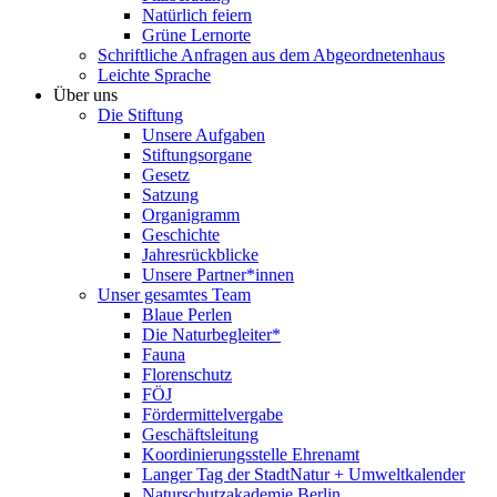
Natürlich feiern
Grüne Lernorte
Schriftliche Anfragen aus dem Abgeordnetenhaus
Leichte Sprache
Über uns
Die Stiftung
Unsere Aufgaben
Stiftungsorgane
Gesetz
Satzung
Organigramm
Geschichte
Jahresrückblicke
Unsere Partner*innen
Unser gesamtes Team
Blaue Perlen
Die Naturbegleiter*
Fauna
Florenschutz
FÖJ
Fördermittelvergabe
Geschäftsleitung
Koordinierungsstelle Ehrenamt
Langer Tag der StadtNatur + Umweltkalender
Naturschutzakademie Berlin