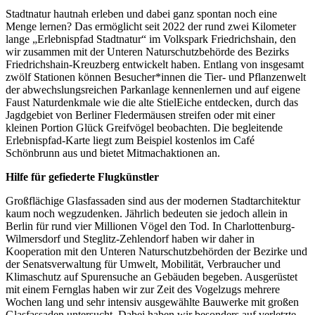
Stadtnatur hautnah erleben und dabei ganz spontan noch eine
Menge lernen? Das ermöglicht seit 2022 der rund zwei Kilometer
lange „Erlebnispfad Stadtnatur“ im Volkspark Friedrichshain, den
wir zusammen mit der Unteren Naturschutzbehörde des Bezirks
Friedrichshain-Kreuzberg entwickelt haben. Entlang von insgesamt
zwölf Stationen können Besucher*innen die Tier- und Pflanzenwelt
der abwechslungsreichen Parkanlage kennenlernen und auf eigene
Faust Naturdenkmale wie die alte StielEiche entdecken, durch das
Jagdgebiet von Berliner Fledermäusen streifen oder mit einer
kleinen Portion Glück Greifvögel beobachten. Die begleitende
Erlebnispfad-Karte liegt zum Beispiel kostenlos im Café
Schönbrunn aus und bietet Mitmachaktionen an.
Hilfe für gefiederte Flugkünstler
Großflächige Glasfassaden sind aus der modernen Stadtarchitektur
kaum noch wegzudenken. Jährlich bedeuten sie jedoch allein in
Berlin für rund vier Millionen Vögel den Tod. In Charlottenburg-
Wilmersdorf und Steglitz-Zehlendorf haben wir daher in
Kooperation mit den Unteren Naturschutzbehörden der Bezirke und
der Senatsverwaltung für Umwelt, Mobilität, Verbraucher und
Klimaschutz auf Spurensuche an Gebäuden begeben. Ausgerüstet
mit einem Fernglas haben wir zur Zeit des Vogelzugs mehrere
Wochen lang und sehr intensiv ausgewählte Bauwerke mit großen
Glasfassaden untersucht. Dabei haben wir besonders auf verletzte