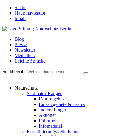
Suche
Hauptnavigation
Inhalt
Blog
Presse
Newsletter
Mediathek
Leichte Sprache
Suchbegriff
Naturschutz
Stadtnatur-Ranger
Darum geht's
Einsatzgebiete & Teams
Junior-Ranger
Aktionen
Führungen
Infomaterial
Koordinierungsstelle Fauna