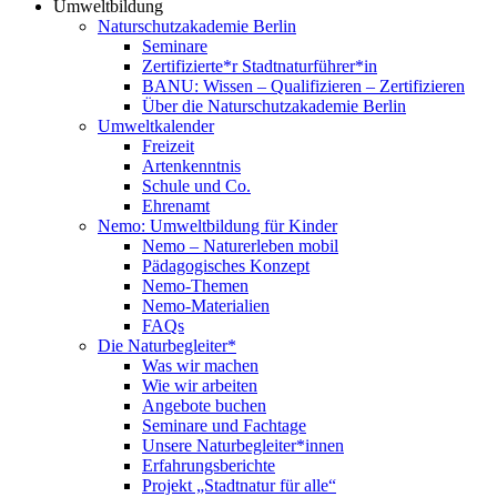
Umweltbildung
Naturschutzakademie Berlin
Seminare
Zertifizierte*r Stadtnaturführer*in
BANU: Wissen – Qualifizieren – Zertifizieren
Über die Naturschutzakademie Berlin
Umweltkalender
Freizeit
Artenkenntnis
Schule und Co.
Ehrenamt
Nemo: Umweltbildung für Kinder
Nemo – Naturerleben mobil
Pädagogisches Konzept
Nemo-Themen
Nemo-Materialien
FAQs
Die Naturbegleiter*
Was wir machen
Wie wir arbeiten
Angebote buchen
Seminare und Fachtage
Unsere Naturbegleiter*innen
Erfahrungsberichte
Projekt „Stadtnatur für alle“