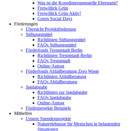
Was ist die Koordinierungsstelle Ehrenamt?
Freiwillick Grün
Freiwillick Grün Aktiv!
Green Social Days
Förderungen
Übersicht Projektförderung
Stiftungsmittel
Richtlinien Stiftungsmittel
FAQs Stiftungsmittel
Förderfonds Trenntstadt Berlin
Richtlinien Trenntstadt Berlin
FAQs Trenntstadt
Online-Antrag
Förderfonds Abfallberatung Zero Waste
Richtlinien Abfallberatung
FAQs Abfallberatung
Jagdabgabe
Richtlinien zur Jagdabgabe
FAQs Jagdabgabe
Online-Antrag
Förderprojekte Beispiele
Mithelfen
Unsere Spendenprojekte
Naturerlebnisse für Menschen in belastenden
Situationen