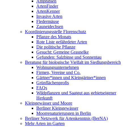
Amphibien
ArtenFinder
ArtenKenner
Invasive Arten
Fledermäuse
Zauneidechsen
Koordinierungsstelle Florenschutz
Pflanze des Monats
Rote Liste gefährdeter Arten
Die politische Pflanze
Gesucht: Gemeine Grasnelke
Gefunden: Salzbinse und Sonnentau
Beratung für biologische Vielfalt im Siedlungsbereich
Wohnungsunternehmen
Firmen, Vereine und Co.
Gärtner*innen und Kleingärtner*innen
Grünflächenprofis
FAQs
Wildpflanzen und Saatgut aus gebietseigener
Herkunft
Kleingewässer und Moore
Berliner Kleingewässer
Moorrenaturierungen in Berlin
Berliner Netzwerk für Artenkenntnis (BerNA)
Mehr Arten im Garten