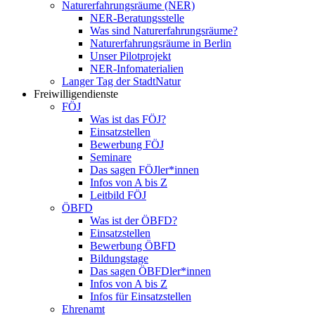
Naturerfahrungsräume (NER)
NER-Beratungsstelle
Was sind Naturerfahrungsräume?
Naturerfahrungsräume in Berlin
Unser Pilotprojekt
NER-Infomaterialien
Langer Tag der StadtNatur
Freiwilligendienste
FÖJ
Was ist das FÖJ?
Einsatzstellen
Bewerbung FÖJ
Seminare
Das sagen FÖJler*innen
Infos von A bis Z
Leitbild FÖJ
ÖBFD
Was ist der ÖBFD?
Einsatzstellen
Bewerbung ÖBFD
Bildungstage
Das sagen ÖBFDler*innen
Infos von A bis Z
Infos für Einsatzstellen
Ehrenamt