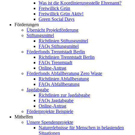
Was ist die Koordinierungsstelle Ehrenamt?
Freiwillick Grün
Freiwillick Grün Aktiv!
Green Social Days
Förderungen
Übersicht Projektförderung
Stiftungsmittel
Richtlinien Stiftungsmittel
FAQs Stiftungsmittel
Förderfonds Trenntstadt Berlin
Richtlinien Trenntstadt Berlin
FAQs Trenntstadt
Online-Antrag
Förderfonds Abfallberatung Zero Waste
Richtlinien Abfallberatung
FAQs Abfallberatung
Jagdabgabe
Richtlinien zur Jagdabgabe
FAQs Jagdabgabe
Online-Antrag
Förderprojekte Beispiele
Mithelfen
Unsere Spendenprojekte
Naturerlebnisse für Menschen in belastenden
Situationen