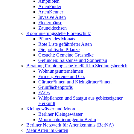
Amphibien
ArtenFinder
ArtenKenner
Invasive Arten
Fledermäuse
Zauneidechsen
Koordinierungsstelle Florenschutz
Pflanze des Monats
Rote Liste gefährdeter Arten
Die politische Pflanze
Gesucht: Gemeine Grasnelke
Gefunden: Salzbinse und Sonnentau
Beratung für biologische Vielfalt im Siedlungsbereich
Wohnungsunternehmen
Firmen, Vereine und Co.
Gärtner*innen und Kleingärtner*innen
Grünflächenprofis
FAQs
Wildpflanzen und Saatgut aus gebietseigener
Herkunft
Kleingewässer und Moore
Berliner Kleingewässer
Moorrenaturierungen in Berlin
Berliner Netzwerk für Artenkenntnis (BerNA)
Mehr Arten im Garten