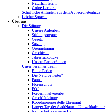
Natürlich feiern
Grüne Lernorte
Schriftliche Anfragen aus dem Abgeordnetenhaus
Leichte Sprache
Über uns
Die Stiftung
Unsere Aufgaben
Stiftungsorgane
Gesetz
Satzung
Organigramm
Geschichte
Jahresrückblicke
Unsere Partner*innen
Unser gesamtes Team
Blaue Perlen
Die Naturbegleiter*
Fauna
Florenschutz
FÖJ
Fördermittelvergabe
Geschäftsleitung
Koordinierungsstelle Ehrenamt
Langer Tag der StadtNatur + Umweltkalender
Naturschutzakademie Berlin