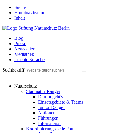
Suche
Hauptnavigation
Inhalt
Blog
Presse
Newsletter
Mediathek
Leichte Sprache
Suchbegriff
Naturschutz
Stadtnatur-Ranger
Darum geht's
Einsatzgebiete & Teams
Junior-Ranger
Aktionen
Führungen
Infomaterial
Koordinierungsstelle Fauna