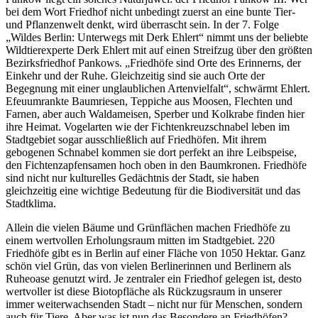
bei dem Wort Friedhof nicht unbedingt zuerst an eine bunte Tier-
und Pflanzenwelt denkt, wird überrascht sein. In der 7. Folge
„Wildes Berlin: Unterwegs mit Derk Ehlert“ nimmt uns der beliebte
Wildtierexperte Derk Ehlert mit auf einen Streifzug über den größten
Bezirksfriedhof Pankows. „Friedhöfe sind Orte des Erinnerns, der
Einkehr und der Ruhe. Gleichzeitig sind sie auch Orte der
Begegnung mit einer unglaublichen Artenvielfalt“, schwärmt Ehlert.
Efeuumrankte Baumriesen, Teppiche aus Moosen, Flechten und
Farnen, aber auch Waldameisen, Sperber und Kolkrabe finden hier
ihre Heimat. Vogelarten wie der Fichtenkreuzschnabel leben im
Stadtgebiet sogar ausschließlich auf Friedhöfen. Mit ihrem
gebogenen Schnabel kommen sie dort perfekt an ihre Leibspeise,
den Fichtenzapfensamen hoch oben in den Baumkronen. Friedhöfe
sind nicht nur kulturelles Gedächtnis der Stadt, sie haben
gleichzeitig eine wichtige Bedeutung für die Biodiversität und das
Stadtklima.
Allein die vielen Bäume und Grünflächen machen Friedhöfe zu
einem wertvollen Erholungsraum mitten im Stadtgebiet. 220
Friedhöfe gibt es in Berlin auf einer Fläche von 1050 Hektar. Ganz
schön viel Grün, das von vielen Berlinerinnen und Berlinern als
Ruheoase genutzt wird. Je zentraler ein Friedhof gelegen ist, desto
wertvoller ist diese Biotopfläche als Rückzugsraum in unserer
immer weiterwachsenden Stadt – nicht nur für Menschen, sondern
auch für Tiere. Aber was ist nun das Besondere an Friedhöfen?