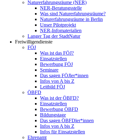
Naturerfahrungsräume (NER)
NER-Beratungsstelle
Was sind Naturerfahrungsräume?
Naturerfahrungsräume in Berlin
Unser Pilotprojekt
NER-Infomaterialien
Langer Tag der StadtNatur
Freiwilligendienste
FÖJ
Was ist das FÖJ?
Einsatzstellen
Bewerbung FÖJ
Seminare
Das sagen FÖJler*innen
Infos von A bis Z
Leitbild FÖJ
ÖBFD
Was ist der ÖBFD?
Einsatzstellen
Bewerbung ÖBFD
Bildungstage
Das sagen ÖBFDler*innen
Infos von A bis Z
Infos für Einsatzstellen
Ehrenamt