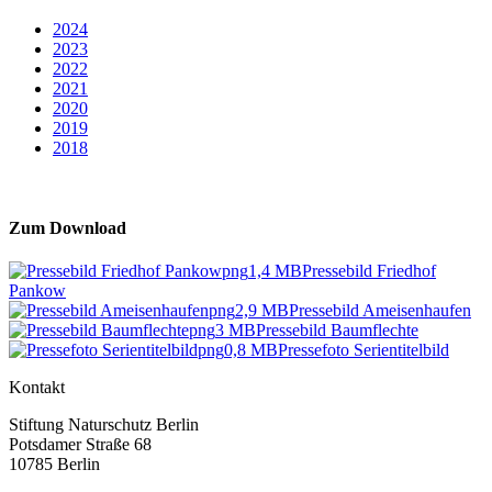
2024
2023
2022
2021
2020
2019
2018
Zum Download
png
1,4 MB
Pressebild Friedhof
Pankow
png
2,9 MB
Pressebild Ameisenhaufen
png
3 MB
Pressebild Baumflechte
png
0,8 MB
Pressefoto Serientitelbild
Kontakt
Stiftung Naturschutz Berlin
Potsdamer Straße 68
10785 Berlin