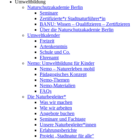
Umweltbildung
Naturschutzakademie Berlin
Seminare
Zertifizierte*r Stadtnaturführer*in
BANU: Wissen – Qualifizieren – Zertifizieren
Über die Naturschutzakademie Berlin
Umweltkalender
Freizeit
Artenkenntnis
Schule und Co.
Ehrenamt
Nemo: Umweltbildung für Kinder
Nemo – Naturerleben mobil
Pädagogisches Konzept
Nemo-Themen
Nemo-Materialien
FAQs
Die Naturbegleiter*
Was wir machen
Wie wir arbeiten
Angebote buchen
Seminare und Fachtage
Unsere Naturbegleiter*innen
Erfahrungsberichte
Projekt „Stadtnatur für alle“