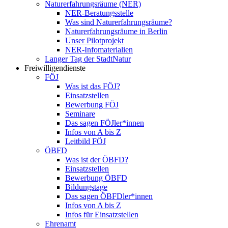
Naturerfahrungsräume (NER)
NER-Beratungsstelle
Was sind Naturerfahrungsräume?
Naturerfahrungsräume in Berlin
Unser Pilotprojekt
NER-Infomaterialien
Langer Tag der StadtNatur
Freiwilligendienste
FÖJ
Was ist das FÖJ?
Einsatzstellen
Bewerbung FÖJ
Seminare
Das sagen FÖJler*innen
Infos von A bis Z
Leitbild FÖJ
ÖBFD
Was ist der ÖBFD?
Einsatzstellen
Bewerbung ÖBFD
Bildungstage
Das sagen ÖBFDler*innen
Infos von A bis Z
Infos für Einsatzstellen
Ehrenamt