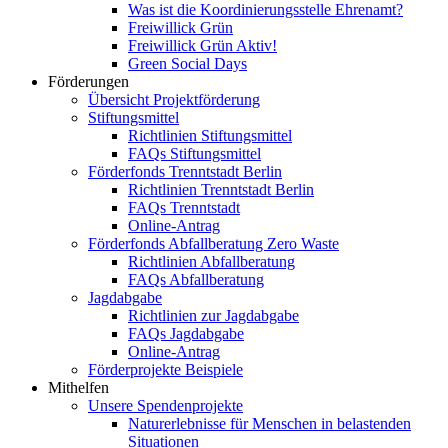
Was ist die Koordinierungsstelle Ehrenamt?
Freiwillick Grün
Freiwillick Grün Aktiv!
Green Social Days
Förderungen
Übersicht Projektförderung
Stiftungsmittel
Richtlinien Stiftungsmittel
FAQs Stiftungsmittel
Förderfonds Trenntstadt Berlin
Richtlinien Trenntstadt Berlin
FAQs Trenntstadt
Online-Antrag
Förderfonds Abfallberatung Zero Waste
Richtlinien Abfallberatung
FAQs Abfallberatung
Jagdabgabe
Richtlinien zur Jagdabgabe
FAQs Jagdabgabe
Online-Antrag
Förderprojekte Beispiele
Mithelfen
Unsere Spendenprojekte
Naturerlebnisse für Menschen in belastenden
Situationen