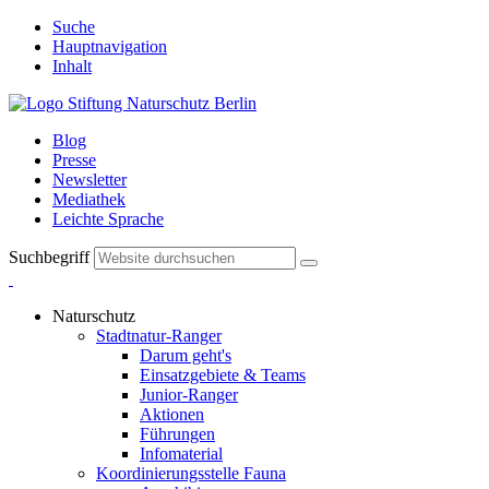
Suche
Hauptnavigation
Inhalt
Blog
Presse
Newsletter
Mediathek
Leichte Sprache
Suchbegriff
Naturschutz
Stadtnatur-Ranger
Darum geht's
Einsatzgebiete & Teams
Junior-Ranger
Aktionen
Führungen
Infomaterial
Koordinierungsstelle Fauna