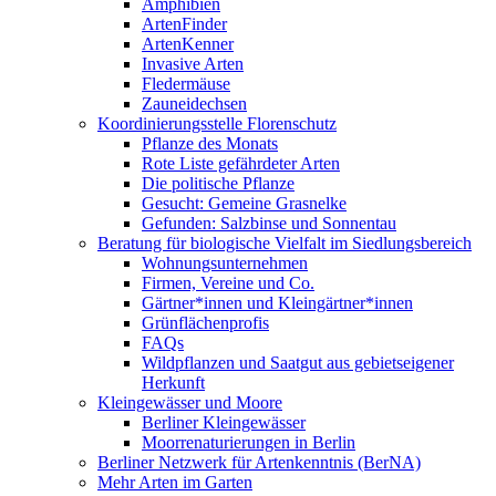
Amphibien
ArtenFinder
ArtenKenner
Invasive Arten
Fledermäuse
Zauneidechsen
Koordinierungsstelle Florenschutz
Pflanze des Monats
Rote Liste gefährdeter Arten
Die politische Pflanze
Gesucht: Gemeine Grasnelke
Gefunden: Salzbinse und Sonnentau
Beratung für biologische Vielfalt im Siedlungsbereich
Wohnungsunternehmen
Firmen, Vereine und Co.
Gärtner*innen und Kleingärtner*innen
Grünflächenprofis
FAQs
Wildpflanzen und Saatgut aus gebietseigener
Herkunft
Kleingewässer und Moore
Berliner Kleingewässer
Moorrenaturierungen in Berlin
Berliner Netzwerk für Artenkenntnis (BerNA)
Mehr Arten im Garten