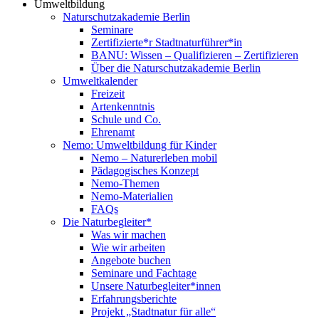
Umweltbildung
Naturschutzakademie Berlin
Seminare
Zertifizierte*r Stadtnaturführer*in
BANU: Wissen – Qualifizieren – Zertifizieren
Über die Naturschutzakademie Berlin
Umweltkalender
Freizeit
Artenkenntnis
Schule und Co.
Ehrenamt
Nemo: Umweltbildung für Kinder
Nemo – Naturerleben mobil
Pädagogisches Konzept
Nemo-Themen
Nemo-Materialien
FAQs
Die Naturbegleiter*
Was wir machen
Wie wir arbeiten
Angebote buchen
Seminare und Fachtage
Unsere Naturbegleiter*innen
Erfahrungsberichte
Projekt „Stadtnatur für alle“