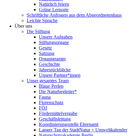
Natürlich feiern
Grüne Lernorte
Schriftliche Anfragen aus dem Abgeordnetenhaus
Leichte Sprache
Über uns
Die Stiftung
Unsere Aufgaben
Stiftungsorgane
Gesetz
Satzung
Organigramm
Geschichte
Jahresrückblicke
Unsere Partner*innen
Unser gesamtes Team
Blaue Perlen
Die Naturbegleiter*
Fauna
Florenschutz
FÖJ
Fördermittelvergabe
Geschäftsleitung
Koordinierungsstelle Ehrenamt
Langer Tag der StadtNatur + Umweltkalender
Naturschutzakademie Berlin