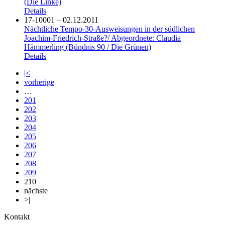
(Die Linke)
Details
17-10001 – 02.12.2011
Nächtliche Tempo-30-Ausweisungen in der südlichen
Joachim-Friedrich-Straße?/ Abgeordnete: Claudia
Hämmerling (Bündnis 90 / Die Grünen)
Details
|<
vorherige
…
201
202
203
204
205
206
207
208
209
210
nächste
>|
Kontakt