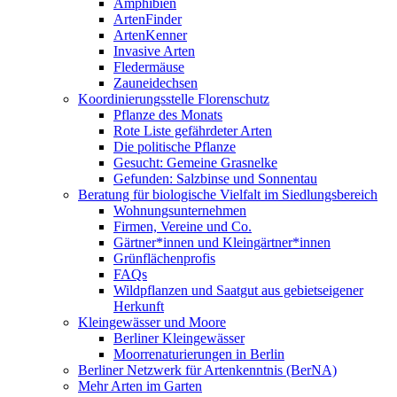
Amphibien
ArtenFinder
ArtenKenner
Invasive Arten
Fledermäuse
Zauneidechsen
Koordinierungsstelle Florenschutz
Pflanze des Monats
Rote Liste gefährdeter Arten
Die politische Pflanze
Gesucht: Gemeine Grasnelke
Gefunden: Salzbinse und Sonnentau
Beratung für biologische Vielfalt im Siedlungsbereich
Wohnungsunternehmen
Firmen, Vereine und Co.
Gärtner*innen und Kleingärtner*innen
Grünflächenprofis
FAQs
Wildpflanzen und Saatgut aus gebietseigener
Herkunft
Kleingewässer und Moore
Berliner Kleingewässer
Moorrenaturierungen in Berlin
Berliner Netzwerk für Artenkenntnis (BerNA)
Mehr Arten im Garten