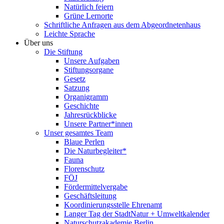
Natürlich feiern
Grüne Lernorte
Schriftliche Anfragen aus dem Abgeordnetenhaus
Leichte Sprache
Über uns
Die Stiftung
Unsere Aufgaben
Stiftungsorgane
Gesetz
Satzung
Organigramm
Geschichte
Jahresrückblicke
Unsere Partner*innen
Unser gesamtes Team
Blaue Perlen
Die Naturbegleiter*
Fauna
Florenschutz
FÖJ
Fördermittelvergabe
Geschäftsleitung
Koordinierungsstelle Ehrenamt
Langer Tag der StadtNatur + Umweltkalender
Naturschutzakademie Berlin