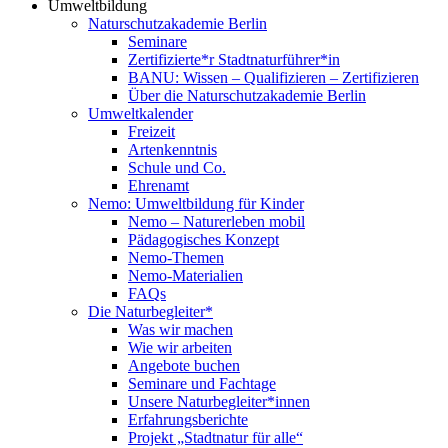
Umweltbildung
Naturschutzakademie Berlin
Seminare
Zertifizierte*r Stadtnaturführer*in
BANU: Wissen – Qualifizieren – Zertifizieren
Über die Naturschutzakademie Berlin
Umweltkalender
Freizeit
Artenkenntnis
Schule und Co.
Ehrenamt
Nemo: Umweltbildung für Kinder
Nemo – Naturerleben mobil
Pädagogisches Konzept
Nemo-Themen
Nemo-Materialien
FAQs
Die Naturbegleiter*
Was wir machen
Wie wir arbeiten
Angebote buchen
Seminare und Fachtage
Unsere Naturbegleiter*innen
Erfahrungsberichte
Projekt „Stadtnatur für alle“