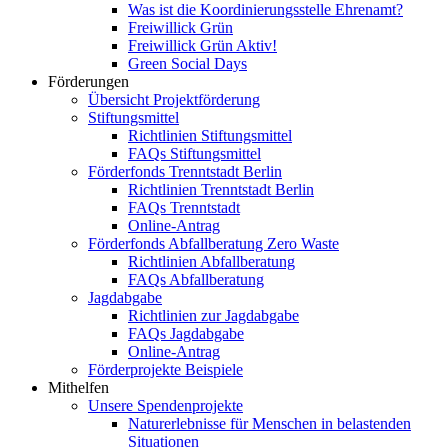
Was ist die Koordinierungsstelle Ehrenamt?
Freiwillick Grün
Freiwillick Grün Aktiv!
Green Social Days
Förderungen
Übersicht Projektförderung
Stiftungsmittel
Richtlinien Stiftungsmittel
FAQs Stiftungsmittel
Förderfonds Trenntstadt Berlin
Richtlinien Trenntstadt Berlin
FAQs Trenntstadt
Online-Antrag
Förderfonds Abfallberatung Zero Waste
Richtlinien Abfallberatung
FAQs Abfallberatung
Jagdabgabe
Richtlinien zur Jagdabgabe
FAQs Jagdabgabe
Online-Antrag
Förderprojekte Beispiele
Mithelfen
Unsere Spendenprojekte
Naturerlebnisse für Menschen in belastenden
Situationen