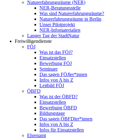
Naturerfahrungsräume (NER)
NER-Beratungsstelle
Was sind Naturerfahrungsräume?
Naturerfahrungsräume in Berlin
Unser Pilotprojekt
NER-Infomaterialien
Langer Tag der StadtNatur
Freiwilligendienste
FÖJ
Was ist das FÖJ?
Einsatzstellen
Bewerbung FÖJ
Seminare
Das sagen FÖJler*innen
Infos von A bis Z
Leitbild FÖJ
ÖBFD
Was ist der ÖBFD?
Einsatzstellen
Bewerbung ÖBFD
Bildungstage
Das sagen ÖBFDler*innen
Infos von A bis Z
Infos für Einsatzstellen
Ehrenamt