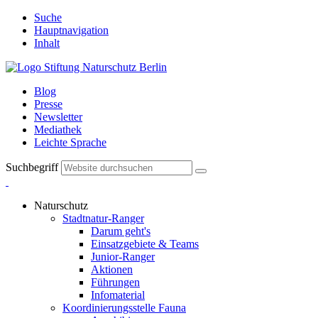
Suche
Hauptnavigation
Inhalt
Blog
Presse
Newsletter
Mediathek
Leichte Sprache
Suchbegriff
Naturschutz
Stadtnatur-Ranger
Darum geht's
Einsatzgebiete & Teams
Junior-Ranger
Aktionen
Führungen
Infomaterial
Koordinierungsstelle Fauna