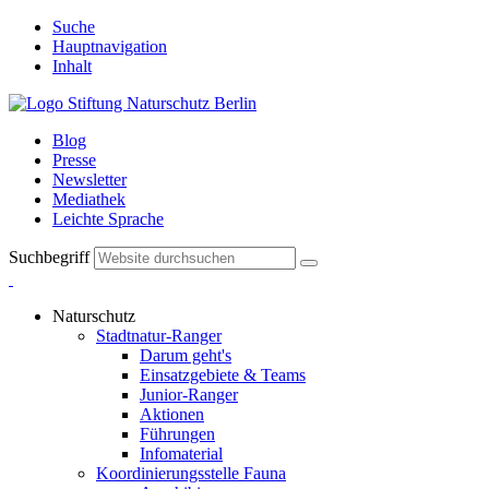
Suche
Hauptnavigation
Inhalt
Blog
Presse
Newsletter
Mediathek
Leichte Sprache
Suchbegriff
Naturschutz
Stadtnatur-Ranger
Darum geht's
Einsatzgebiete & Teams
Junior-Ranger
Aktionen
Führungen
Infomaterial
Koordinierungsstelle Fauna