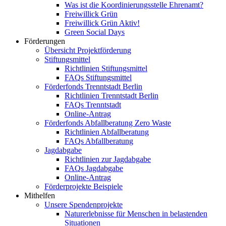
Was ist die Koordinierungsstelle Ehrenamt?
Freiwillick Grün
Freiwillick Grün Aktiv!
Green Social Days
Förderungen
Übersicht Projektförderung
Stiftungsmittel
Richtlinien Stiftungsmittel
FAQs Stiftungsmittel
Förderfonds Trenntstadt Berlin
Richtlinien Trenntstadt Berlin
FAQs Trenntstadt
Online-Antrag
Förderfonds Abfallberatung Zero Waste
Richtlinien Abfallberatung
FAQs Abfallberatung
Jagdabgabe
Richtlinien zur Jagdabgabe
FAQs Jagdabgabe
Online-Antrag
Förderprojekte Beispiele
Mithelfen
Unsere Spendenprojekte
Naturerlebnisse für Menschen in belastenden
Situationen