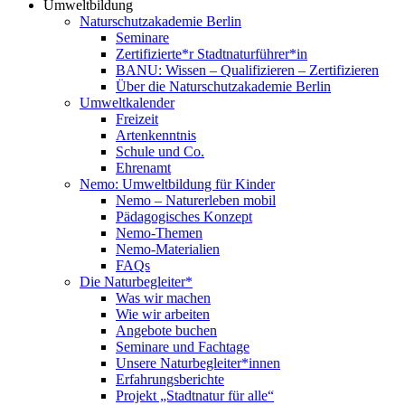
Umweltbildung
Naturschutzakademie Berlin
Seminare
Zertifizierte*r Stadtnaturführer*in
BANU: Wissen – Qualifizieren – Zertifizieren
Über die Naturschutzakademie Berlin
Umweltkalender
Freizeit
Artenkenntnis
Schule und Co.
Ehrenamt
Nemo: Umweltbildung für Kinder
Nemo – Naturerleben mobil
Pädagogisches Konzept
Nemo-Themen
Nemo-Materialien
FAQs
Die Naturbegleiter*
Was wir machen
Wie wir arbeiten
Angebote buchen
Seminare und Fachtage
Unsere Naturbegleiter*innen
Erfahrungsberichte
Projekt „Stadtnatur für alle“