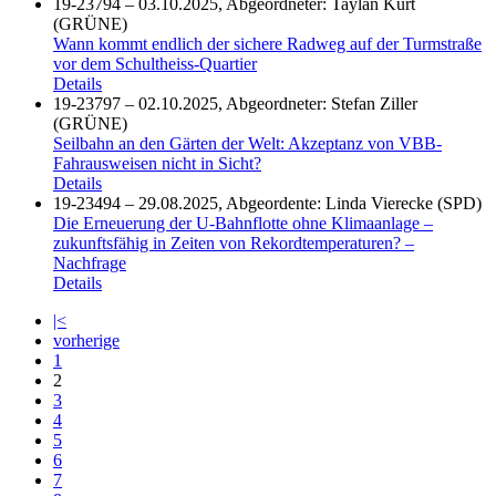
19-23794 – 03.10.2025, Abgeordneter: Taylan Kurt
(GRÜNE)
Wann kommt endlich der sichere Radweg auf der Turmstraße
vor dem Schultheiss-Quartier
Details
19-23797 – 02.10.2025, Abgeordneter: Stefan Ziller
(GRÜNE)
Seilbahn an den Gärten der Welt: Akzeptanz von VBB-
Fahrausweisen nicht in Sicht?
Details
19-23494 – 29.08.2025, Abgeordente: Linda Vierecke (SPD)
Die Erneuerung der U-Bahnflotte ohne Klimaanlage –
zukunftsfähig in Zeiten von Rekordtemperaturen? –
Nachfrage
Details
|<
vorherige
1
2
3
4
5
6
7