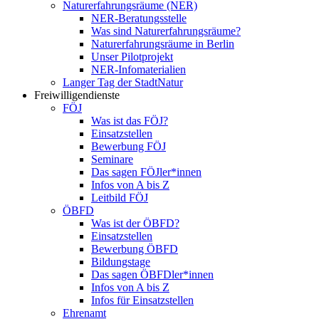
Naturerfahrungsräume (NER)
NER-Beratungsstelle
Was sind Naturerfahrungsräume?
Naturerfahrungsräume in Berlin
Unser Pilotprojekt
NER-Infomaterialien
Langer Tag der StadtNatur
Freiwilligendienste
FÖJ
Was ist das FÖJ?
Einsatzstellen
Bewerbung FÖJ
Seminare
Das sagen FÖJler*innen
Infos von A bis Z
Leitbild FÖJ
ÖBFD
Was ist der ÖBFD?
Einsatzstellen
Bewerbung ÖBFD
Bildungstage
Das sagen ÖBFDler*innen
Infos von A bis Z
Infos für Einsatzstellen
Ehrenamt