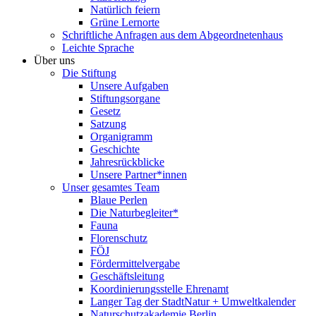
Natürlich feiern
Grüne Lernorte
Schriftliche Anfragen aus dem Abgeordnetenhaus
Leichte Sprache
Über uns
Die Stiftung
Unsere Aufgaben
Stiftungsorgane
Gesetz
Satzung
Organigramm
Geschichte
Jahresrückblicke
Unsere Partner*innen
Unser gesamtes Team
Blaue Perlen
Die Naturbegleiter*
Fauna
Florenschutz
FÖJ
Fördermittelvergabe
Geschäftsleitung
Koordinierungsstelle Ehrenamt
Langer Tag der StadtNatur + Umweltkalender
Naturschutzakademie Berlin