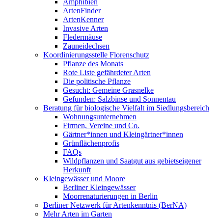
Amphibien
ArtenFinder
ArtenKenner
Invasive Arten
Fledermäuse
Zauneidechsen
Koordinierungsstelle Florenschutz
Pflanze des Monats
Rote Liste gefährdeter Arten
Die politische Pflanze
Gesucht: Gemeine Grasnelke
Gefunden: Salzbinse und Sonnentau
Beratung für biologische Vielfalt im Siedlungsbereich
Wohnungsunternehmen
Firmen, Vereine und Co.
Gärtner*innen und Kleingärtner*innen
Grünflächenprofis
FAQs
Wildpflanzen und Saatgut aus gebietseigener
Herkunft
Kleingewässer und Moore
Berliner Kleingewässer
Moorrenaturierungen in Berlin
Berliner Netzwerk für Artenkenntnis (BerNA)
Mehr Arten im Garten