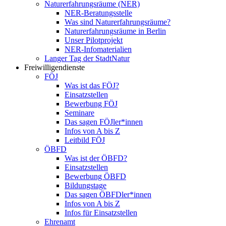
Naturerfahrungsräume (NER)
NER-Beratungsstelle
Was sind Naturerfahrungsräume?
Naturerfahrungsräume in Berlin
Unser Pilotprojekt
NER-Infomaterialien
Langer Tag der StadtNatur
Freiwilligendienste
FÖJ
Was ist das FÖJ?
Einsatzstellen
Bewerbung FÖJ
Seminare
Das sagen FÖJler*innen
Infos von A bis Z
Leitbild FÖJ
ÖBFD
Was ist der ÖBFD?
Einsatzstellen
Bewerbung ÖBFD
Bildungstage
Das sagen ÖBFDler*innen
Infos von A bis Z
Infos für Einsatzstellen
Ehrenamt