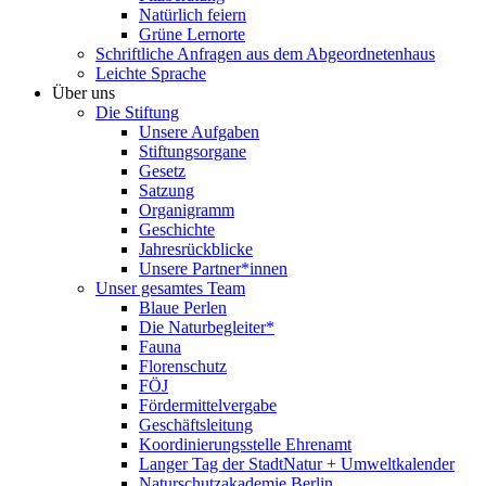
Natürlich feiern
Grüne Lernorte
Schriftliche Anfragen aus dem Abgeordnetenhaus
Leichte Sprache
Über uns
Die Stiftung
Unsere Aufgaben
Stiftungsorgane
Gesetz
Satzung
Organigramm
Geschichte
Jahresrückblicke
Unsere Partner*innen
Unser gesamtes Team
Blaue Perlen
Die Naturbegleiter*
Fauna
Florenschutz
FÖJ
Fördermittelvergabe
Geschäftsleitung
Koordinierungsstelle Ehrenamt
Langer Tag der StadtNatur + Umweltkalender
Naturschutzakademie Berlin