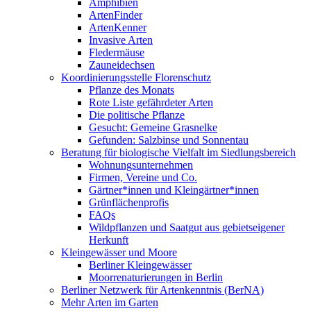
Amphibien
ArtenFinder
ArtenKenner
Invasive Arten
Fledermäuse
Zauneidechsen
Koordinierungsstelle Florenschutz
Pflanze des Monats
Rote Liste gefährdeter Arten
Die politische Pflanze
Gesucht: Gemeine Grasnelke
Gefunden: Salzbinse und Sonnentau
Beratung für biologische Vielfalt im Siedlungsbereich
Wohnungsunternehmen
Firmen, Vereine und Co.
Gärtner*innen und Kleingärtner*innen
Grünflächenprofis
FAQs
Wildpflanzen und Saatgut aus gebietseigener
Herkunft
Kleingewässer und Moore
Berliner Kleingewässer
Moorrenaturierungen in Berlin
Berliner Netzwerk für Artenkenntnis (BerNA)
Mehr Arten im Garten