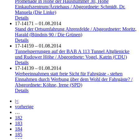
Promenade in Höhe der Hausnummer 30, Höhe
Einkaufszentrum/Ärztehaus / Abgeordnete: Schmidt, Dr.
Manuela (Die Linke)
Details
17-14171 – 01.08.2014
Stand der Ortsumfahrung Ahrensfelde / Abgeordneter: Moritz,
Harald (Bündnis 90 / Die Grünen)
Details
17-14159 – 01.08.2014
Tunnelsperrungen auf der BAB A 113 Tunnel Altglienicke
und Rudower Höhe / Abgeordnete: Vogel, Katrin (CDU)
Details
17-14139 – 01.08.2014
Werbeeinnahmen statt freie Sicht für Fahrgäste - stehen
Einnahmen durch Werbung über dem Wohl der Fahrgäste? /
Abgeordnete: Köhne, Irene (SPD)
Details
|<
vorherige
…
182
183
184
185