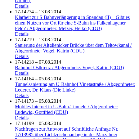
Grünen)
Details
17-14274 – 13.08.2014
Klarheit zur S-Bahnverlängerung in Spandau (II) – Gibt es
einen Nutzen vor Ort für eine S-Bahn ins Falkenhagener
Feld? / Abgeordneter: Melzer, Heiko (CDU)
Details
17-14219 – 13.08.2014
Sanierung der Altglienicker Brücke über dem Teltowkanal /
Abgeordnete: Vogel, Katrin (CDU)
Details
17-14218 – 07.08.2014
Bahnhof Ostkreuz / Abgeordnete: Vogel, Katrin (CDU)
Details
17-14164 – 05.08.2014
Tunnelsanierung am U-Bahnhof Vinetastraße / Abgeordneter:
Lederer, Dr. Klaus (Die Linke)
Details
17-14173 – 05.08.2014
Mobiles Internet in U-Bahn-Tunneln / Abgeordneter:
Ludewig, Gottfried (CDU)
Details
17-14199 – 05.08.2014
Nachfragen zur Antwort auf Schriftliche Anfrage Nr.
17/13985 über Lichtzeichenanlage in der Marzahner