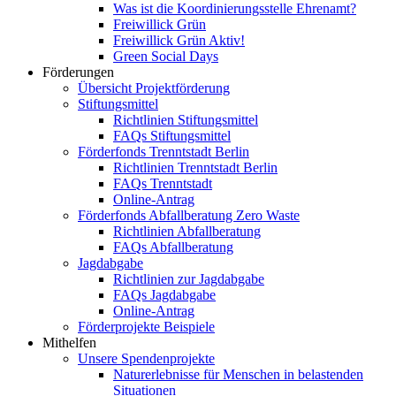
Was ist die Koordinierungsstelle Ehrenamt?
Freiwillick Grün
Freiwillick Grün Aktiv!
Green Social Days
Förderungen
Übersicht Projektförderung
Stiftungsmittel
Richtlinien Stiftungsmittel
FAQs Stiftungsmittel
Förderfonds Trenntstadt Berlin
Richtlinien Trenntstadt Berlin
FAQs Trenntstadt
Online-Antrag
Förderfonds Abfallberatung Zero Waste
Richtlinien Abfallberatung
FAQs Abfallberatung
Jagdabgabe
Richtlinien zur Jagdabgabe
FAQs Jagdabgabe
Online-Antrag
Förderprojekte Beispiele
Mithelfen
Unsere Spendenprojekte
Naturerlebnisse für Menschen in belastenden
Situationen