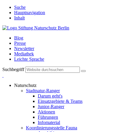
Suche
Hauptnavigation
Inhalt
Blog
Presse
Newsletter
Mediathek
Leichte Sprache
Suchbegriff
Naturschutz
Stadtnatur-Ranger
Darum geht's
Einsatzgebiete & Teams
Junior-Ranger
Aktionen
Führungen
Infomaterial
Koordinierungsstelle Fauna