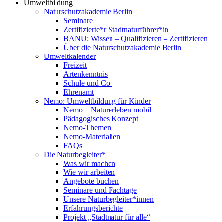
Umweltbildung
Naturschutzakademie Berlin
Seminare
Zertifizierte*r Stadtnaturführer*in
BANU: Wissen – Qualifizieren – Zertifizieren
Über die Naturschutzakademie Berlin
Umweltkalender
Freizeit
Artenkenntnis
Schule und Co.
Ehrenamt
Nemo: Umweltbildung für Kinder
Nemo – Naturerleben mobil
Pädagogisches Konzept
Nemo-Themen
Nemo-Materialien
FAQs
Die Naturbegleiter*
Was wir machen
Wie wir arbeiten
Angebote buchen
Seminare und Fachtage
Unsere Naturbegleiter*innen
Erfahrungsberichte
Projekt „Stadtnatur für alle“