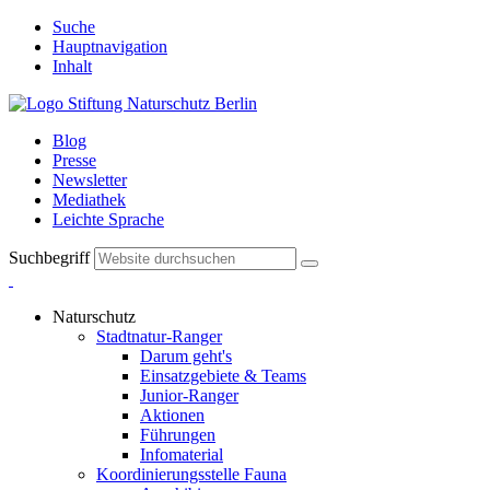
Suche
Hauptnavigation
Inhalt
Blog
Presse
Newsletter
Mediathek
Leichte Sprache
Suchbegriff
Naturschutz
Stadtnatur-Ranger
Darum geht's
Einsatzgebiete & Teams
Junior-Ranger
Aktionen
Führungen
Infomaterial
Koordinierungsstelle Fauna