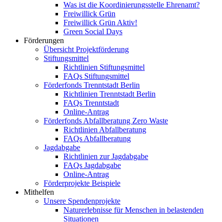
Was ist die Koordinierungsstelle Ehrenamt?
Freiwillick Grün
Freiwillick Grün Aktiv!
Green Social Days
Förderungen
Übersicht Projektförderung
Stiftungsmittel
Richtlinien Stiftungsmittel
FAQs Stiftungsmittel
Förderfonds Trenntstadt Berlin
Richtlinien Trenntstadt Berlin
FAQs Trenntstadt
Online-Antrag
Förderfonds Abfallberatung Zero Waste
Richtlinien Abfallberatung
FAQs Abfallberatung
Jagdabgabe
Richtlinien zur Jagdabgabe
FAQs Jagdabgabe
Online-Antrag
Förderprojekte Beispiele
Mithelfen
Unsere Spendenprojekte
Naturerlebnisse für Menschen in belastenden
Situationen