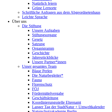
Natürlich feiern
Grüne Lernorte
Schriftliche Anfragen aus dem Abgeordnetenhaus
Leichte Sprache
Über uns
Die Stiftung
Unsere Aufgaben
Stiftungsorgane
Gesetz
Satzung
Organigramm
Geschichte
Jahresrückblicke
Unsere Partner*innen
Unser gesamtes Team
Blaue Perlen
Die Naturbegleiter*
Fauna
Florenschutz
FÖJ
Fördermittelvergabe
Geschäftsleitung
Koordinierungsstelle Ehrenamt
Langer Tag der StadtNatur + Umweltkalender
Naturschutzakademie Berlin