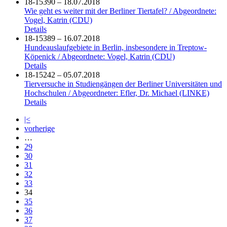
18-15390 – 18.07.2018
Wie geht es weiter mit der Berliner Tiertafel? / Abgeordnete:
Vogel, Katrin (CDU)
Details
18-15389 – 16.07.2018
Hundeauslaufgebiete in Berlin, insbesondere in Treptow-
Köpenick / Abgeordnete: Vogel, Katrin (CDU)
Details
18-15242 – 05.07.2018
Tierversuche in Studiengängen der Berliner Universitäten und
Hochschulen / Abgeordneter: Efler, Dr. Michael (LINKE)
Details
|<
vorherige
…
29
30
31
32
33
34
35
36
37