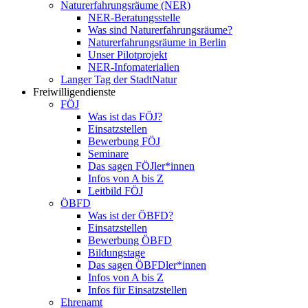
Naturerfahrungsräume (NER)
NER-Beratungsstelle
Was sind Naturerfahrungsräume?
Naturerfahrungsräume in Berlin
Unser Pilotprojekt
NER-Infomaterialien
Langer Tag der StadtNatur
Freiwilligendienste
FÖJ
Was ist das FÖJ?
Einsatzstellen
Bewerbung FÖJ
Seminare
Das sagen FÖJler*innen
Infos von A bis Z
Leitbild FÖJ
ÖBFD
Was ist der ÖBFD?
Einsatzstellen
Bewerbung ÖBFD
Bildungstage
Das sagen ÖBFDler*innen
Infos von A bis Z
Infos für Einsatzstellen
Ehrenamt