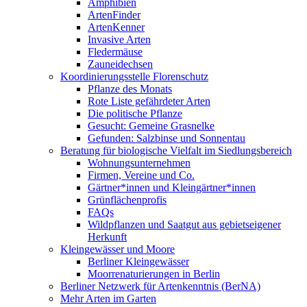
Amphibien
ArtenFinder
ArtenKenner
Invasive Arten
Fledermäuse
Zauneidechsen
Koordinierungsstelle Florenschutz
Pflanze des Monats
Rote Liste gefährdeter Arten
Die politische Pflanze
Gesucht: Gemeine Grasnelke
Gefunden: Salzbinse und Sonnentau
Beratung für biologische Vielfalt im Siedlungsbereich
Wohnungsunternehmen
Firmen, Vereine und Co.
Gärtner*innen und Kleingärtner*innen
Grünflächenprofis
FAQs
Wildpflanzen und Saatgut aus gebietseigener
Herkunft
Kleingewässer und Moore
Berliner Kleingewässer
Moorrenaturierungen in Berlin
Berliner Netzwerk für Artenkenntnis (BerNA)
Mehr Arten im Garten