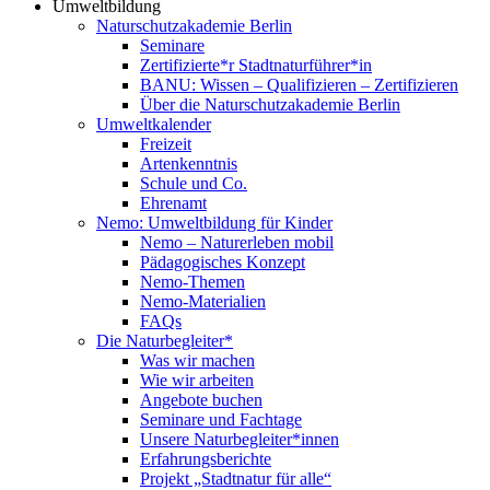
Umweltbildung
Naturschutzakademie Berlin
Seminare
Zertifizierte*r Stadtnaturführer*in
BANU: Wissen – Qualifizieren – Zertifizieren
Über die Naturschutzakademie Berlin
Umweltkalender
Freizeit
Artenkenntnis
Schule und Co.
Ehrenamt
Nemo: Umweltbildung für Kinder
Nemo – Naturerleben mobil
Pädagogisches Konzept
Nemo-Themen
Nemo-Materialien
FAQs
Die Naturbegleiter*
Was wir machen
Wie wir arbeiten
Angebote buchen
Seminare und Fachtage
Unsere Naturbegleiter*innen
Erfahrungsberichte
Projekt „Stadtnatur für alle“