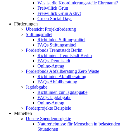
Was ist die Koordinierungsstelle Ehrenamt?
Freiwillick Grün
Freiwillick Grün Aktiv!
Green Social Days
Förderungen
Übersicht Projektförderung
Stiftungsmittel
Richtlinien Stiftungsmittel
FAQs Stiftungsmittel
Förderfonds Trenntstadt Berlin
Richtlinien Trenntstadt Berlin
FAQs Trenntstadt
Online-Antrag
Förderfonds Abfallberatung Zero Waste
Richtlinien Abfallberatung
FAQs Abfallberatung
Jagdabgabe
Richtlinien zur Jagdabgabe
FAQs Jagdabgabe
Online-Antrag
Förderprojekte Beispiele
Mithelfen
Unsere Spendenprojekte
Naturerlebnisse für Menschen in belastenden
Situationen