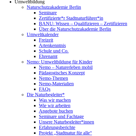
Umweltbildung
Naturschutzakademie Berlin
Seminare
Zertifizierte*r Stadtnaturführer*in
BANU: Wissen – Qualifizieren – Zertifizieren
Über die Naturschutzakademie Berlin
Umweltkalender
Freizeit
Artenkenntnis
Schule und Co.
Ehrenamt
Nemo: Umweltbildung für Kinder
Nemo – Naturerleben mobil
Pädagogisches Konzept
Nemo-Themen
Nemo-Materialien
FAQs
Die Naturbegleiter*
Was wir machen
Wie wir arbeiten
Angebote buchen
Seminare und Fachtage
Unsere Naturbegleiter*innen
Erfahrungsberichte
Projekt „Stadtnatur für alle“