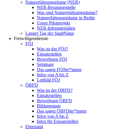
Naturerfahrungsräume (NER)
NER-Beratungsstelle
Was sind Naturerfahrungsräume?
Naturerfahrungsräume in Berlin
Unser Pilotprojekt
NER-Infomaterialien
Langer Tag der StadtNatur
Freiwilligendienste
FÖJ
Was ist das FÖJ?
Einsatzstellen
Bewerbung FÖJ
Seminare
Das sagen FÖJler*innen
Infos von A bis Z
Leitbild FÖJ
ÖBFD
Was ist der ÖBFD?
Einsatzstellen
Bewerbung ÖBFD
Bildungstage
Das sagen ÖBFDler*innen
Infos von A bis Z
Infos für Einsatzstellen
Ehrenamt