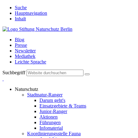
Suche
Hauptnavigation
Inhalt
Blog
Presse
Newsletter
Mediathek
Leichte Sprache
Suchbegriff
Naturschutz
Stadtnatur-Ranger
Darum geht's
Einsatzgebiete & Teams
Junior-Ranger
Aktionen
Führungen
Infomaterial
Koordinierungsstelle Fauna