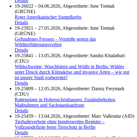
Details
19-26022 – 04.06.2026, Abgeordnete: June Tomiak
(GRÜNE)
Roter Amerikanischer Sumpfkrebs
Details
19-25921 – 27.05.2026, Abgeordnete: June Tomiak
(GRÜNE)
Gefundenes Fressen – Verstöße gegen das
Wildtierfütterungsverbot
Details
19-25841 – 13.05.2026, Abgeordnete: Sandra Khalatbari
(CDU)
Wildschweine, Waschbären und Wölfe in Berlin: Wälder
unter Druck durch Klimakrise und invasive Arten – wie gut
ist unsere Stadt vorbereitet?
Details
19-25809 – 12.05.2026, Abgeordneter: Danny Freymark
(CDU)
Rattenplage in Hohenschönhausen: Zuständigkeiten,
Maßnahmen und Sachstandsanfrage
Details
19-25459 – 13.04.2026, Abgeordneter: Marc Vallendar (AfD)
Tierhalteverbote ohne bundesweites Register –
Vollzugsdefizite beim Tierschutz in Berlin
Details