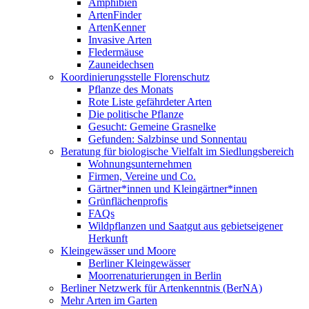
Amphibien
ArtenFinder
ArtenKenner
Invasive Arten
Fledermäuse
Zauneidechsen
Koordinierungsstelle Florenschutz
Pflanze des Monats
Rote Liste gefährdeter Arten
Die politische Pflanze
Gesucht: Gemeine Grasnelke
Gefunden: Salzbinse und Sonnentau
Beratung für biologische Vielfalt im Siedlungsbereich
Wohnungsunternehmen
Firmen, Vereine und Co.
Gärtner*innen und Kleingärtner*innen
Grünflächenprofis
FAQs
Wildpflanzen und Saatgut aus gebietseigener
Herkunft
Kleingewässer und Moore
Berliner Kleingewässer
Moorrenaturierungen in Berlin
Berliner Netzwerk für Artenkenntnis (BerNA)
Mehr Arten im Garten