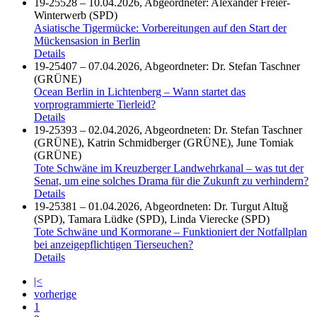
19-25528 – 10.04.2026, Abgeordneter: Alexander Freier-
Winterwerb (SPD)
Asiatische Tigermücke: Vorbereitungen auf den Start der
Mückensasion in Berlin
Details
19-25407 – 07.04.2026, Abgeordneter: Dr. Stefan Taschner
(GRÜNE)
Ocean Berlin in Lichtenberg – Wann startet das
vorprogrammierte Tierleid?
Details
19-25393 – 02.04.2026, Abgeordneten: Dr. Stefan Taschner
(GRÜNE), Katrin Schmidberger (GRÜNE), June Tomiak
(GRÜNE)
Tote Schwäne im Kreuzberger Landwehrkanal – was tut der
Senat, um eine solches Drama für die Zukunft zu verhindern?
Details
19-25381 – 01.04.2026, Abgeordneten: Dr. Turgut Altuǧ
(SPD), Tamara Lüdke (SPD), Linda Vierecke (SPD)
Tote Schwäne und Kormorane – Funktioniert der Notfallplan
bei anzeigepflichtigen Tierseuchen?
Details
|<
vorherige
1