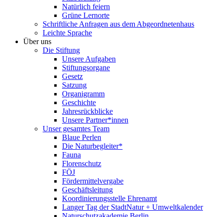
Natürlich feiern
Grüne Lernorte
Schriftliche Anfragen aus dem Abgeordnetenhaus
Leichte Sprache
Über uns
Die Stiftung
Unsere Aufgaben
Stiftungsorgane
Gesetz
Satzung
Organigramm
Geschichte
Jahresrückblicke
Unsere Partner*innen
Unser gesamtes Team
Blaue Perlen
Die Naturbegleiter*
Fauna
Florenschutz
FÖJ
Fördermittelvergabe
Geschäftsleitung
Koordinierungsstelle Ehrenamt
Langer Tag der StadtNatur + Umweltkalender
Naturschutzakademie Berlin