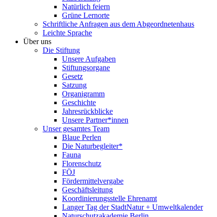
Natürlich feiern
Grüne Lernorte
Schriftliche Anfragen aus dem Abgeordnetenhaus
Leichte Sprache
Über uns
Die Stiftung
Unsere Aufgaben
Stiftungsorgane
Gesetz
Satzung
Organigramm
Geschichte
Jahresrückblicke
Unsere Partner*innen
Unser gesamtes Team
Blaue Perlen
Die Naturbegleiter*
Fauna
Florenschutz
FÖJ
Fördermittelvergabe
Geschäftsleitung
Koordinierungsstelle Ehrenamt
Langer Tag der StadtNatur + Umweltkalender
Naturschutzakademie Berlin