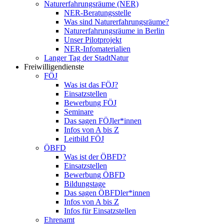
Naturerfahrungsräume (NER)
NER-Beratungsstelle
Was sind Naturerfahrungsräume?
Naturerfahrungsräume in Berlin
Unser Pilotprojekt
NER-Infomaterialien
Langer Tag der StadtNatur
Freiwilligendienste
FÖJ
Was ist das FÖJ?
Einsatzstellen
Bewerbung FÖJ
Seminare
Das sagen FÖJler*innen
Infos von A bis Z
Leitbild FÖJ
ÖBFD
Was ist der ÖBFD?
Einsatzstellen
Bewerbung ÖBFD
Bildungstage
Das sagen ÖBFDler*innen
Infos von A bis Z
Infos für Einsatzstellen
Ehrenamt