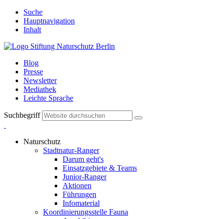
Suche
Hauptnavigation
Inhalt
Blog
Presse
Newsletter
Mediathek
Leichte Sprache
Suchbegriff
Naturschutz
Stadtnatur-Ranger
Darum geht's
Einsatzgebiete & Teams
Junior-Ranger
Aktionen
Führungen
Infomaterial
Koordinierungsstelle Fauna