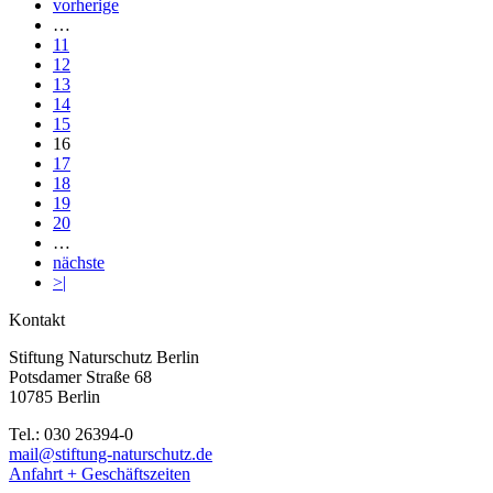
vorherige
…
11
12
13
14
15
16
17
18
19
20
…
nächste
>|
Kontakt
Stiftung Naturschutz Berlin
Potsdamer Straße 68
10785 Berlin
Tel.: 030 26394-0
mail@stiftung-naturschutz.de
Anfahrt + Geschäftszeiten