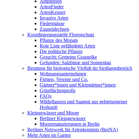
Amphibien
ArtenFinder
ArtenKenner
Invasive Arten
Fledermäuse
Zauneidechsen
Koordinierungsstelle Florenschutz
Pflanze des Monats
Rote Liste gefährdeter Arten
Die politische Pflanze
Gesucht: Gemeine Grasnelke
Gefunden: Salzbinse und Sonnentau
Beratung für biologische Vielfalt im Siedlungsbereich
Wohnungsunternehmen
Firmen, Vereine und Co.
Gärtner*innen und Kleingärtner*innen
Grünflächenprofis
FAQs
Wildpflanzen und Saatgut aus gebietseigener
Herkunft
Kleingewässer und Moore
Berliner Kleingewässer
Moorrenaturierungen in Berlin
Berliner Netzwerk für Artenkenntnis (BerNA)
Mehr Arten im Garten