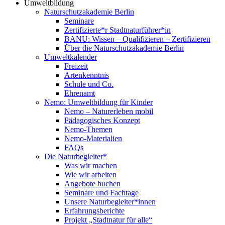
Umweltbildung
Naturschutzakademie Berlin
Seminare
Zertifizierte*r Stadtnaturführer*in
BANU: Wissen – Qualifizieren – Zertifizieren
Über die Naturschutzakademie Berlin
Umweltkalender
Freizeit
Artenkenntnis
Schule und Co.
Ehrenamt
Nemo: Umweltbildung für Kinder
Nemo – Naturerleben mobil
Pädagogisches Konzept
Nemo-Themen
Nemo-Materialien
FAQs
Die Naturbegleiter*
Was wir machen
Wie wir arbeiten
Angebote buchen
Seminare und Fachtage
Unsere Naturbegleiter*innen
Erfahrungsberichte
Projekt „Stadtnatur für alle“