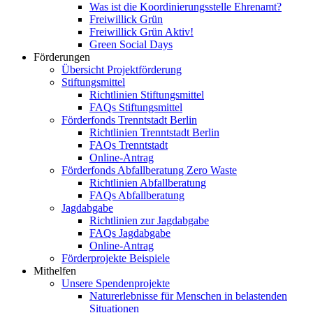
Was ist die Koordinierungsstelle Ehrenamt?
Freiwillick Grün
Freiwillick Grün Aktiv!
Green Social Days
Förderungen
Übersicht Projektförderung
Stiftungsmittel
Richtlinien Stiftungsmittel
FAQs Stiftungsmittel
Förderfonds Trenntstadt Berlin
Richtlinien Trenntstadt Berlin
FAQs Trenntstadt
Online-Antrag
Förderfonds Abfallberatung Zero Waste
Richtlinien Abfallberatung
FAQs Abfallberatung
Jagdabgabe
Richtlinien zur Jagdabgabe
FAQs Jagdabgabe
Online-Antrag
Förderprojekte Beispiele
Mithelfen
Unsere Spendenprojekte
Naturerlebnisse für Menschen in belastenden
Situationen