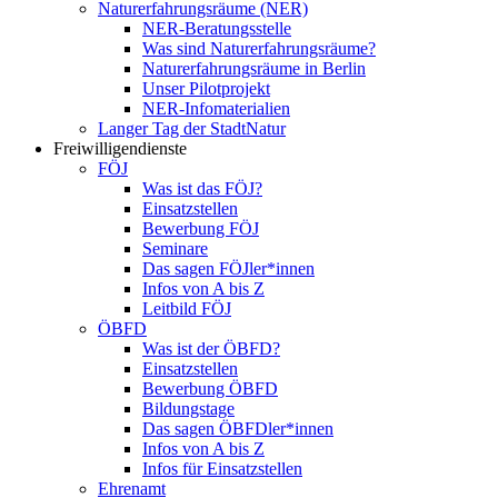
Naturerfahrungsräume (NER)
NER-Beratungsstelle
Was sind Naturerfahrungsräume?
Naturerfahrungsräume in Berlin
Unser Pilotprojekt
NER-Infomaterialien
Langer Tag der StadtNatur
Freiwilligendienste
FÖJ
Was ist das FÖJ?
Einsatzstellen
Bewerbung FÖJ
Seminare
Das sagen FÖJler*innen
Infos von A bis Z
Leitbild FÖJ
ÖBFD
Was ist der ÖBFD?
Einsatzstellen
Bewerbung ÖBFD
Bildungstage
Das sagen ÖBFDler*innen
Infos von A bis Z
Infos für Einsatzstellen
Ehrenamt