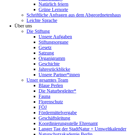
Natürlich feiern
Grüne Lernorte
Schriftliche Anfragen aus dem Abgeordnetenhaus
Leichte Sprache
Über uns
Die Stiftung
Unsere Aufgaben
Stiftungsorgane
Gesetz
Satzung
Organigramm
Geschichte
Jahresrückblicke
Unsere Partner*innen
Unser gesamtes Team
Blaue Perlen
Die Naturbegleiter*
Fauna
Florenschutz
FÖJ
Fördermittelvergabe
Geschäftsleitung
Koordinierungsstelle Ehrenamt
Langer Tag der StadtNatur + Umweltkalender
Naturschutzakademie Berlin