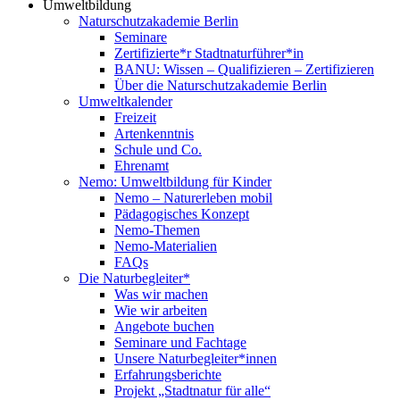
Umweltbildung
Naturschutzakademie Berlin
Seminare
Zertifizierte*r Stadtnaturführer*in
BANU: Wissen – Qualifizieren – Zertifizieren
Über die Naturschutzakademie Berlin
Umweltkalender
Freizeit
Artenkenntnis
Schule und Co.
Ehrenamt
Nemo: Umweltbildung für Kinder
Nemo – Naturerleben mobil
Pädagogisches Konzept
Nemo-Themen
Nemo-Materialien
FAQs
Die Naturbegleiter*
Was wir machen
Wie wir arbeiten
Angebote buchen
Seminare und Fachtage
Unsere Naturbegleiter*innen
Erfahrungsberichte
Projekt „Stadtnatur für alle“