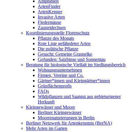
Amphibien
ArtenFinder
ArtenKenner
Invasive Arten
Fledermäuse
Zauneidechsen
Koordinierungsstelle Florenschutz
Pflanze des Monats
Rote Liste gefährdeter Arten
Die politische Pflanze
Gesucht: Gemeine Grasnelke
Gefunden: Salzbinse und Sonnentau
Beratung für biologische Vielfalt im Siedlungsbereich
Wohnungsunternehmen
Firmen, Vereine und Co.
Gärtner*innen und Kleingärtner*innen
Grünflächenprofis
FAQs
Wildpflanzen und Saatgut aus gebietseigener
Herkunft
Kleingewässer und Moore
Berliner Kleingewässer
Moorrenaturierungen in Berlin
Berliner Netzwerk für Artenkenntnis (BerNA)
Mehr Arten im Garten