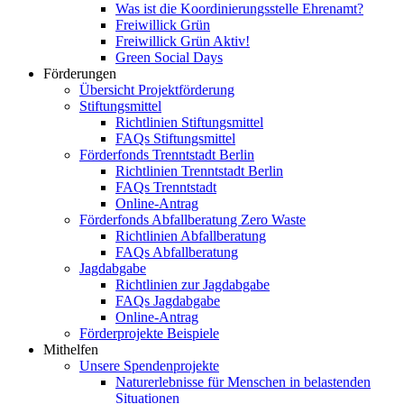
Was ist die Koordinierungsstelle Ehrenamt?
Freiwillick Grün
Freiwillick Grün Aktiv!
Green Social Days
Förderungen
Übersicht Projektförderung
Stiftungsmittel
Richtlinien Stiftungsmittel
FAQs Stiftungsmittel
Förderfonds Trenntstadt Berlin
Richtlinien Trenntstadt Berlin
FAQs Trenntstadt
Online-Antrag
Förderfonds Abfallberatung Zero Waste
Richtlinien Abfallberatung
FAQs Abfallberatung
Jagdabgabe
Richtlinien zur Jagdabgabe
FAQs Jagdabgabe
Online-Antrag
Förderprojekte Beispiele
Mithelfen
Unsere Spendenprojekte
Naturerlebnisse für Menschen in belastenden
Situationen