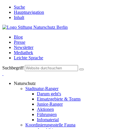
Suche
Hauptnavigation
Inhalt
Blog
Presse
Newsletter
Mediathek
Leichte Sprache
Suchbegriff
Naturschutz
Stadtnatur-Ranger
Darum geht's
Einsatzgebiete & Teams
Junior-Ranger
Aktionen
Führungen
Infomaterial
Koordinierungsstelle Fauna