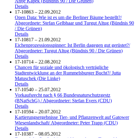
Antje Kapek (Bündnis 90 / Die Grünen)
Details
17-10863 – 22.09.2012
Open Data: Wie ist es um die Berliner Bäume bestellt?/
Abgeordnete: Stefan Gelbhaar und Turgut Altug (Bündnis 90
/ Die Grünen)
Details
17-10817 – 21.09.2012
Eichenprozessionsspinner: Ist Berlin dagegen gut gerüstet?/
Abgeordneter: Turgut Altug (Bündnis 90 / Die Grünen)
Details
17-10714 – 22.08.2012
Chancen für soziale und ökologisch verträgliche
Stadtentwicklung an der Rummelsburger Bucht?/ Jutta
Matuschek (Die Linke)
Details
17-10540 – 25.07.2012
Vorkaufsrecht nach § 66 Bundesnaturschutzgestz
(BNatSchG) / Abgeordneter: Stefan Evers (CDU)
Details
17-10594 – 20.07.2012
Kartierungsergebnisse Tier- und Pflanzenwelt auf Gatower
Wiesenlandschaft/ Abgeordneter: Peter Trapp (CDU)
Details
17-10387 – 08.05.2012