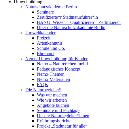
Umweltbildung
Naturschutzakademie Berlin
Seminare
Zertifizierte*r Stadtnaturführer*in
BANU: Wissen – Qualifizieren – Zertifizieren
Über die Naturschutzakademie Berlin
Umweltkalender
Freizeit
Artenkenntnis
Schule und Co.
Ehrenamt
Nemo: Umweltbildung für Kinder
Nemo – Naturerleben mobil
Pädagogisches Konzept
Nemo-Themen
Nemo-Materialien
FAQs
Die Naturbegleiter*
Was wir machen
Wie wir arbeiten
Angebote buchen
Seminare und Fachtage
Unsere Naturbegleiter*innen
Erfahrungsberichte
Projekt „Stadtnatur für alle“