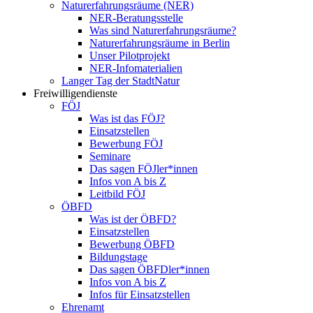
Naturerfahrungsräume (NER)
NER-Beratungsstelle
Was sind Naturerfahrungsräume?
Naturerfahrungsräume in Berlin
Unser Pilotprojekt
NER-Infomaterialien
Langer Tag der StadtNatur
Freiwilligendienste
FÖJ
Was ist das FÖJ?
Einsatzstellen
Bewerbung FÖJ
Seminare
Das sagen FÖJler*innen
Infos von A bis Z
Leitbild FÖJ
ÖBFD
Was ist der ÖBFD?
Einsatzstellen
Bewerbung ÖBFD
Bildungstage
Das sagen ÖBFDler*innen
Infos von A bis Z
Infos für Einsatzstellen
Ehrenamt