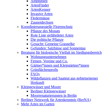
Amphibien
ArtenFinder
ArtenKenner
Invasive Arten
Fledermäuse
Zauneidechsen
Koordinierungsstelle Florenschutz
Pflanze des Monats
Rote Liste gefährdeter Arten
Die politische Pflanze
Gesucht: Gemeine Grasnelke
Gefunden: Salzbinse und Sonnentau
Beratung für biologische Vielfalt im Siedlungsbereich
Wohnungsunternehmen
Firmen, Vereine und Co.
Gärtner*innen und Kleingärtner*innen
Grünflächenprofis
FAQs
Wildpflanzen und Saatgut aus gebietseigener
Herkunft
Kleingewässer und Moore
Berliner Kleingewässer
Moorrenaturierungen in Berlin
Berliner Netzwerk für Artenkenntnis (BerNA)
Mehr Arten im Garten