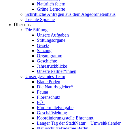
Natürlich feiern
Grüne Lernorte
Schriftliche Anfragen aus dem Abgeordnetenhaus
Leichte Sprache
Über uns
Die Stiftung
Unsere Aufgaben
Stiftungsorgane
Gesetz
Satzung
Organigramm
Geschichte
Jahresrückblicke
Unsere Partner*innen
Unser gesamtes Team
Blaue Perlen
Die Naturbegleiter*
Fauna
Florenschutz
FÖJ
Fördermittelvergabe
Geschäftsleitung
Koordinierungsstelle Ehrenamt
Langer Tag der StadtNatur + Umweltkalender
Naturschutzakademie Berlin