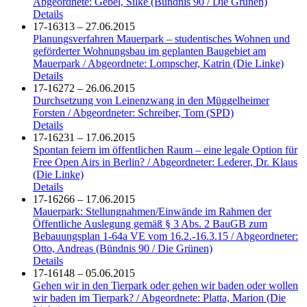
Abgeordnete: Gebel, Silke (Bündnis 90 / Die Grünen)
Details
17-16313 – 27.06.2015
Planungsverfahren Mauerpark – studentisches Wohnen und
geförderter Wohnungsbau im geplanten Baugebiet am
Mauerpark / Abgeordnete: Lompscher, Katrin (Die Linke)
Details
17-16272 – 26.06.2015
Durchsetzung von Leinenzwang in den Müggelheimer
Forsten / Abgeordneter: Schreiber, Tom (SPD)
Details
17-16231 – 17.06.2015
Spontan feiern im öffentlichen Raum – eine legale Option für
Free Open Airs in Berlin? / Abgeordneter: Lederer, Dr. Klaus
(Die Linke)
Details
17-16266 – 17.06.2015
Mauerpark: Stellungnahmen/Einwände im Rahmen der
Öffentliche Auslegung gemäß § 3 Abs. 2 BauGB zum
Bebauungsplan 1-64a VE vom 16.2.-16.3.15 / Abgeordneter:
Otto, Andreas (Bündnis 90 / Die Grünen)
Details
17-16148 – 05.06.2015
Gehen wir in den Tierpark oder gehen wir baden oder wollen
wir baden im Tierpark? / Abgeordnete: Platta, Marion (Die