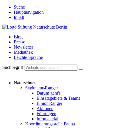
Suche
Hauptnavigation
Inhalt
Blog
Presse
Newsletter
Mediathek
Leichte Sprache
Suchbegriff
Naturschutz
Stadtnatur-Ranger
Darum geht's
Einsatzgebiete & Teams
Junior-Ranger
Aktionen
Führungen
Infomaterial
Koordinierungsstelle Fauna