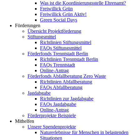
Was ist die Koordinierungsstelle Ehrenamt?
Freiwillick Grün
Freiwillick Grün Aktiv!
Green Social Days
Förderungen
Übersicht Projektförderung
Stiftungsmittel
Richtlinien Stiftungsmittel
FAQs Stiftungsmittel
Förderfonds Trenntstadt Berlin
Richtlinien Trenntstadt Berlin
FAQs Trenntstadt
Online-Antrag
Förderfonds Abfallberatung Zero Waste
Richtlinien Abfallberatung
FAQs Abfallberatung
Jagdabgabe
Richtlinien zur Jagdabgabe
FAQs Jagdabgabe
Online-Antrag
Förderprojekte Beispiele
Mithelfen
Unsere Spendenprojekte
Naturerlebnisse für Menschen in belastenden
Situationen