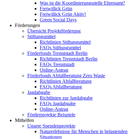
Was ist die Koordinierungsstelle Ehrenamt?
Freiwillick Grün
Freiwillick Grün Aktiv!
Green Social Days
Förderungen
Übersicht Projektförderung
Stiftungsmittel
Richtlinien Stiftungsmittel
FAQs Stiftungsmittel
Förderfonds Trenntstadt Berlin
Richtlinien Trenntstadt Berlin
FAQs Trenntstadt
Online-Antrag
Förderfonds Abfallberatung Zero Waste
Richtlinien Abfallberatung
FAQs Abfallberatung
Jagdabgabe
Richtlinien zur Jagdabgabe
FAQs Jagdabgabe
Online-Antrag
Förderprojekte Beispiele
Mithelfen
Unsere Spendenprojekte
Naturerlebnisse für Menschen in belastenden
Situationen