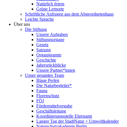
Natürlich feiern
Grüne Lernorte
Schriftliche Anfragen aus dem Abgeordnetenhaus
Leichte Sprache
Über uns
Die Stiftung
Unsere Aufgaben
Stiftungsorgane
Gesetz
Satzung
Organigramm
Geschichte
Jahresrückblicke
Unsere Partner*innen
Unser gesamtes Team
Blaue Perlen
Die Naturbegleiter*
Fauna
Florenschutz
FÖJ
Fördermittelvergabe
Geschäftsleitung
Koordinierungsstelle Ehrenamt
Langer Tag der StadtNatur + Umweltkalender
Naturschutzakademie Berlin