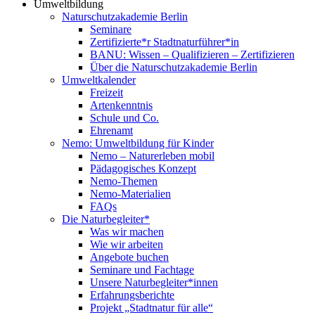
Umweltbildung
Naturschutzakademie Berlin
Seminare
Zertifizierte*r Stadtnaturführer*in
BANU: Wissen – Qualifizieren – Zertifizieren
Über die Naturschutzakademie Berlin
Umweltkalender
Freizeit
Artenkenntnis
Schule und Co.
Ehrenamt
Nemo: Umweltbildung für Kinder
Nemo – Naturerleben mobil
Pädagogisches Konzept
Nemo-Themen
Nemo-Materialien
FAQs
Die Naturbegleiter*
Was wir machen
Wie wir arbeiten
Angebote buchen
Seminare und Fachtage
Unsere Naturbegleiter*innen
Erfahrungsberichte
Projekt „Stadtnatur für alle“