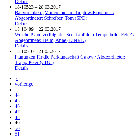
Details
18-10523 – 28.03.2017
Bauvorhaben „Marienhain“ in Treptow-Köpenick /
Abgeordneter: Schreiber, Tom (SPD)
Details
18-10489 – 22.03.2017
Welche Pläne verfolgt der Senat auf dem Tempelhofer Feld? /
Abgeordnete: Helm, Anne (LINKE)
Details
18-10510 – 21.03.2017
Planungen für die Parklandschaft Gatow / Abgeordneter:
Trapp, Peter (CDU)
Details
|<
vorherige
…
44
45
46
47
48
49
50
51