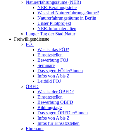
Naturerfahrungsräume (NER)
NER-Beratungsstelle
Was sind Naturerfahrungsräume?
Naturerfahrungsräume in Berlin
Unser Pilotprojekt
NER-Infomaterialien
Langer Tag der StadtNatur
Freiwilligendienste
FÖJ
Was ist das FÖJ?
Einsatzstellen
Bewerbung FÖJ
Seminare
Das sagen FÖJler*innen
Infos von A bis Z
Leitbild FÖJ
ÖBFD
Was ist der ÖBFD?
Einsatzstellen
Bewerbung ÖBFD
Bildungstage
Das sagen ÖBFDler*innen
Infos von A bis Z
Infos für Einsatzstellen
Ehrenamt