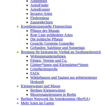
Amphibien
ArtenFinder
ArtenKenner
Invasive Arten
Fledermäuse
Zauneidechsen
Koordinierungsstelle Florenschutz
Pflanze des Monats
Rote Liste gefährdeter Arten
Die politische Pflanze
Gesucht: Gemeine Grasnelke
Gefunden: Salzbinse und Sonnentau
Beratung für biologische Vielfalt im Siedlungsbereich
Wohnungsunternehmen
Firmen, Vereine und Co.
Gärtner*innen und Kleingärtner*innen
Grünflächenprofis
FAQs
Wildpflanzen und Saatgut aus gebietseigener
Herkunft
Kleingewässer und Moore
Berliner Kleingewässer
Moorrenaturierungen in Berlin
Berliner Netzwerk für Artenkenntnis (BerNA)
Mehr Arten im Garten