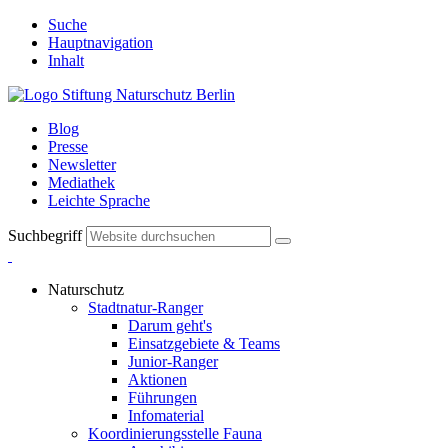
Suche
Hauptnavigation
Inhalt
Blog
Presse
Newsletter
Mediathek
Leichte Sprache
Suchbegriff
Naturschutz
Stadtnatur-Ranger
Darum geht's
Einsatzgebiete & Teams
Junior-Ranger
Aktionen
Führungen
Infomaterial
Koordinierungsstelle Fauna